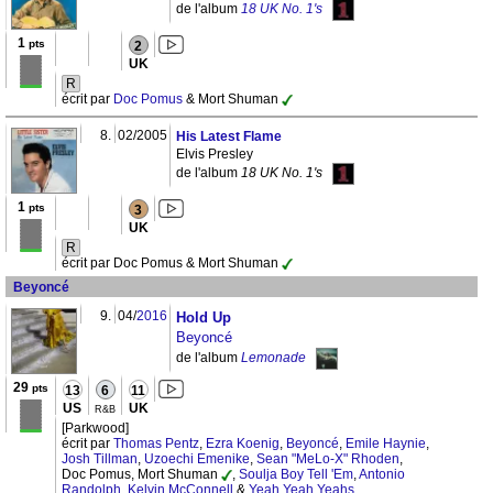
de l'album
18 UK No. 1's
1
pts
2
UK
R
écrit par
Doc Pomus
& Mort Shuman
8.
02/2005
His Latest Flame
Elvis Presley
de l'album
18 UK No. 1's
1
pts
3
UK
R
écrit par Doc Pomus & Mort Shuman
Beyoncé
9.
04/
2016
Hold Up
Beyoncé
de l'album
Lemonade
29
pts
13
6
11
US
UK
R&B
[Parkwood]
écrit par
Thomas Pentz
,
Ezra Koenig
,
Beyoncé
,
Emile Haynie
,
Josh Tillman
,
Uzoechi Emenike
,
Sean "MeLo-X" Rhoden
,
Doc Pomus, Mort Shuman
,
Soulja Boy Tell 'Em
,
Antonio
Randolph
,
Kelvin McConnell
&
Yeah Yeah Yeahs