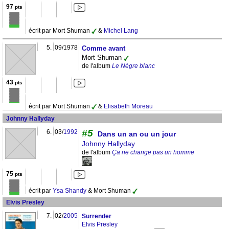
97
pts
écrit par Mort Shuman
&
Michel Lang
5.
09/1978
Comme avant
Mort Shuman
de l'album
Le Nègre blanc
43
pts
écrit par Mort Shuman
&
Elisabeth Moreau
Johnny Hallyday
#5
6.
03/
1992
Dans un an ou un jour
Johnny Hallyday
de l'album
Ça ne change pas un homme
75
pts
écrit par
Ysa Shandy
& Mort Shuman
Elvis Presley
7.
02/
2005
Surrender
Elvis Presley