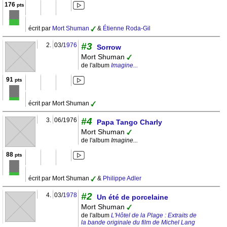
176
pts
écrit par
Mort Shuman
&
Étienne Roda-Gil
#3
2.
03/
1976
Sorrow
Mort Shuman
de l'album
Imagine...
91
pts
écrit par Mort Shuman
#4
3.
06/1976
Papa Tango Charly
Mort Shuman
de l'album
Imagine...
88
pts
écrit par Mort Shuman
&
Philippe Adler
#2
4.
03/
1978
Un été de porcelaine
Mort Shuman
de l'album
L'Hôtel de la Plage : Extraits de
la bande originale du film de Michel Lang