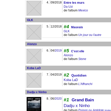
4.
09/2018
Entre les murs
Da Uzi
de l'album
Mexico
GLK
#4
5.
12/2018
Mauvais
GLK
de l'album
Un jour ou l'autre
Alonzo
#5
6.
04/
2019
C'est elle
Alonzo
de l'album
Stone
Koba LaD
#2
7.
04/2019
Quotidien
Koba LaD
de l'album
L'Affranchi
Dadju x Ninho
8.
06/
2020
#1
Grand Bain
Dadju x Ninho
de l'album
Poison ou Antidote
[éditi