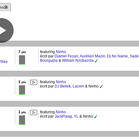
ms🎤
7
featuring
Ninho
pts
écrit par
Djamel Fezari
,
Aurélien Mazin
,
Dj No Name
,
Sade
Bourguiba
&
William Nzobazola
d'être
1
featuring
Ninho
pts
écrit par
DJ Bellek
,
Lacrim
& Ninho
1
featuring
Ninho
pts
écrit par
JackFlaag
,
YL
& Ninho