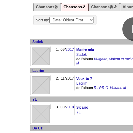
Chansons🎤
Chansons🎵
Chansons🎤🎵
Albu
Sort by:
Sadek
1.
09/
2017
Madre mia
Sadek
de l'album
Vulgaire, violent et ravi 
là
Lacrim
2.
11/2017
Veux-tu ?
Lacrim
de l'album
R.I.P.R.O. Volume III
YL
3.
03/
2018
Sicario
YL
Da Uzi