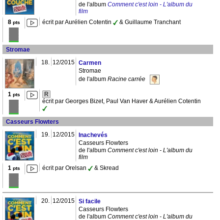
de l'album
Comment c'est loin - L'album du
film
8
écrit par Aurélien Cotentin
& Guillaume Tranchant
pts
Stromae
18.
12/2015
Carmen
Stromae
de l'album
Racine carrée
1
R
pts
écrit par Georges Bizet, Paul Van Haver & Aurélien Cotentin
Casseurs Flowters
19.
12/2015
Inachevés
Casseurs Flowters
de l'album
Comment c'est loin - L'album du
film
1
écrit par Orelsan
& Skread
pts
20.
12/2015
Si facile
Casseurs Flowters
de l'album
Comment c'est loin - L'album du