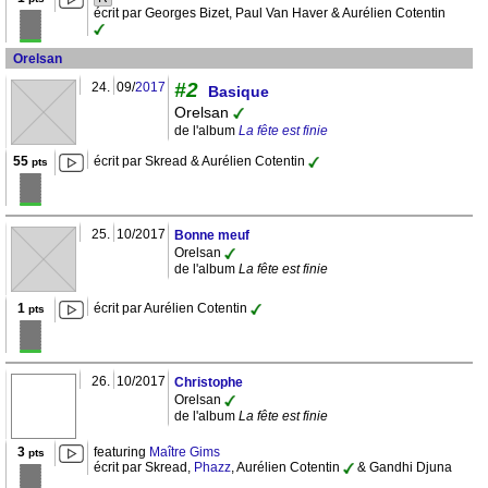
écrit par Georges Bizet, Paul Van Haver & Aurélien Cotentin
Orelsan
#2
24.
09/
2017
Basique
Orelsan
de l'album
La fête est finie
55
écrit par Skread & Aurélien Cotentin
pts
25.
10/2017
Bonne meuf
Orelsan
de l'album
La fête est finie
1
écrit par Aurélien Cotentin
pts
26.
10/2017
Christophe
Orelsan
de l'album
La fête est finie
3
featuring
Maître Gims
pts
écrit par Skread,
Phazz
, Aurélien Cotentin
& Gandhi Djuna