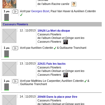
Stromae
de l'album
Racine carrée
1
écrit par
Georges Bizet
, Paul Van Haver & Aurélien Cotentin
pts
Casseurs Flowters
12.
11/2013
19h26 La Mort du disque
Casseurs Flowters
de l'album
Orelsan et Gringe sont les
Casseurs Flowters
1
écrit par Aurélien Cotentin
& Guillaume Tranchant
pts
13.
11/2013
22h31 Fais les backs
Casseurs Flowters
de l'album
Orelsan et Gringe sont les
Casseurs Flowters
1
écrit par Matthieu Le Carpentier, Aurélien Cotentin
&
pts
Guillaume Tranchant
14.
11/2013
20h08 Dans la place pour être
Casseurs Flowters
de l'album
Orelsan et Gringe sont les