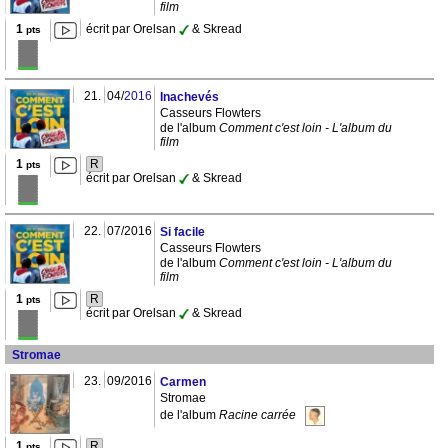
film
1
écrit par Orelsan
& Skread
pts
21.
04/
2016
Inachevés
Casseurs Flowters
de l'album
Comment c'est loin - L'album du
film
1
R
pts
écrit par Orelsan
& Skread
22.
07/2016
Si facile
Casseurs Flowters
de l'album
Comment c'est loin - L'album du
film
1
R
pts
écrit par Orelsan
& Skread
Stromae
23.
09/2016
Carmen
Stromae
de l'album
Racine carrée
1
R
pts