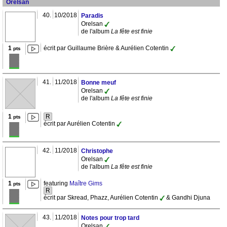
Orelsan
40.
10/2018
Paradis
Orelsan
de l'album
La fête est finie
1
écrit par Guillaume Brière & Aurélien Cotentin
pts
41.
11/2018
Bonne meuf
Orelsan
de l'album
La fête est finie
1
R
pts
écrit par Aurélien Cotentin
42.
11/2018
Christophe
Orelsan
de l'album
La fête est finie
1
featuring
Maître Gims
pts
R
écrit par Skread, Phazz, Aurélien Cotentin
& Gandhi Djuna
43.
11/2018
Notes pour trop tard
Orelsan