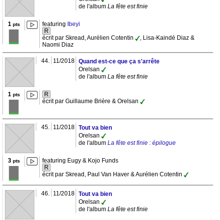
de l'album
La fête est finie
1
featuring
Ibeyi
pts
R
écrit par Skread, Aurélien Cotentin
, Lisa-Kaindé Diaz &
Naomi Diaz
44.
11/2018
Quand est-ce que ça s'arrête
Orelsan
de l'album
La fête est finie
1
R
pts
écrit par Guillaume Brière & Orelsan
45.
11/2018
Tout va bien
Orelsan
de l'album
La fête est finie : épilogue
3
featuring Eugy & Kojo Funds
pts
R
écrit par Skread, Paul Van Haver & Aurélien Cotentin
46.
11/2018
Tout va bien
Orelsan
de l'album
La fête est finie