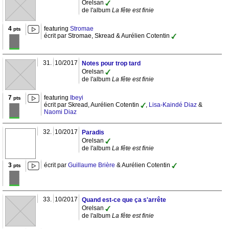
Orelsan
de l'album
La fête est finie
4
featuring
Stromae
pts
écrit par Stromae, Skread & Aurélien Cotentin
31.
10/2017
Notes pour trop tard
Orelsan
de l'album
La fête est finie
7
featuring
Ibeyi
pts
écrit par Skread, Aurélien Cotentin
,
Lisa-Kaindé Diaz
&
Naomi Diaz
32.
10/2017
Paradis
Orelsan
de l'album
La fête est finie
3
écrit par
Guillaume Brière
& Aurélien Cotentin
pts
33.
10/2017
Quand est-ce que ça s'arrête
Orelsan
de l'album
La fête est finie