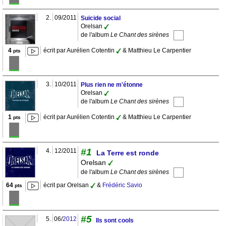
2.
09/2011
Suicide social
Orelsan
de l'album
Le Chant des sirènes
4
écrit par Aurélien Cotentin
& Matthieu Le Carpentier
pts
3.
10/2011
Plus rien ne m'étonne
Orelsan
de l'album
Le Chant des sirènes
1
écrit par Aurélien Cotentin
& Matthieu Le Carpentier
pts
#1
4.
12/2011
La Terre est ronde
Orelsan
de l'album
Le Chant des sirènes
64
écrit par Orelsan
&
Frédéric Savio
pts
#5
5.
06/
2012
Ils sont cools