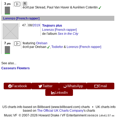
3
R
pts
écrit par Skread, Paul Van Haver & Aurélien Cotentin
Lorenzo [French rapper]
47.
08/
2019
Toujours plus
Lorenzo [French rapper]
de l'album
Sex in the City
7
featuring
Orelsan
pts
écrit par Orelsan
,
Todiefor
&
Lorenzo [French rapper]
See also...
Casseurs Flowters
Facebook
Twitter
WhatsApp
Email
LinkedIn
US charts info based on Billboard (www.billboard.com) charts • UK charts info
based on
The Official UK Charts Company
's charts
Music VF © 2007-2026 Howard Drake / VF Entertainment
09/08/26 14h41:57 xx