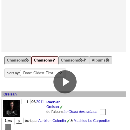
Chansons🎤
Chansons🎵
Chansons🎤🎵
Albums🎤
Sort by:
Orelsan
1.
06/
2011
RaelSan
Orelsan
de l'album
Le Chant des sirènes
1
écrit par
Aurélien Cotentin
&
Matthieu Le Carpentier
pts