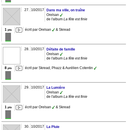
27.
10/2017
Dans ma ville, on traîne
Orelsan
de l'album
La fête est finie
1
écrit par Orelsan
& Skread
pts
28.
10/2017
Défaite de famille
Orelsan
de l'album
La fête est finie
8
écrit par Skread, Phazz & Aurélien Cotentin
pts
29.
10/2017
La Lumière
Orelsan
de l'album
La fête est finie
1
écrit par Orelsan
& Skread
pts
30.
10/2017
La Pluie