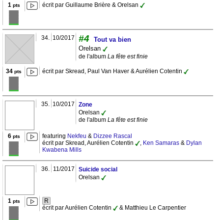
1
écrit par Guillaume Brière & Orelsan
pts
#4
34.
10/2017
Tout va bien
Orelsan
de l'album
La fête est finie
34
écrit par Skread, Paul Van Haver & Aurélien Cotentin
pts
35.
10/2017
Zone
Orelsan
de l'album
La fête est finie
6
featuring
Nekfeu
&
Dizzee Rascal
pts
écrit par Skread, Aurélien Cotentin
,
Ken Samaras
&
Dylan
Kwabena Mills
36.
11/2017
Suicide social
Orelsan
1
R
pts
écrit par Aurélien Cotentin
& Matthieu Le Carpentier