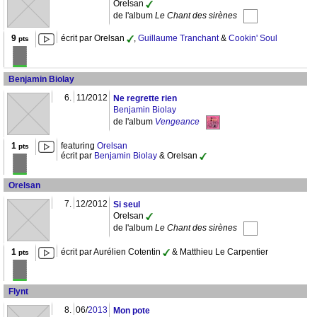
Orelsan
de l'album
Le Chant des sirènes
9
écrit par Orelsan
,
Guillaume Tranchant
&
Cookin' Soul
pts
Benjamin Biolay
6.
11/2012
Ne regrette rien
Benjamin Biolay
de l'album
Vengeance
1
featuring
Orelsan
pts
écrit par
Benjamin Biolay
& Orelsan
Orelsan
7.
12/2012
Si seul
Orelsan
de l'album
Le Chant des sirènes
1
écrit par Aurélien Cotentin
& Matthieu Le Carpentier
pts
Flynt
8.
06/
2013
Mon pote