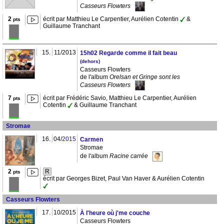
Casseurs Flowters
2
écrit par Matthieu Le Carpentier, Aurélien Cotentin
&
pts
Guillaume Tranchant
15.
11/2013
15h02 Regarde comme il fait beau
(dehors)
Casseurs Flowters
de l'album
Orelsan et Gringe sont les
Casseurs Flowters
7
écrit par Frédéric Savio, Matthieu Le Carpentier, Aurélien
pts
Cotentin
& Guillaume Tranchant
Stromae
16.
04/
2015
Carmen
Stromae
de l'album
Racine carrée
2
R
pts
écrit par Georges Bizet, Paul Van Haver & Aurélien Cotentin
Casseurs Flowters
17.
10/2015
À l'heure où j'me couche
Casseurs Flowters