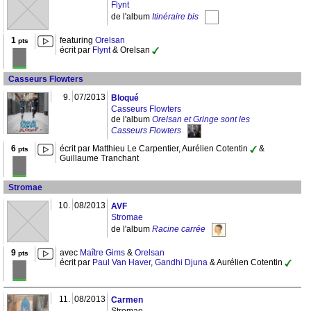
Flynt
de l'album
Itinéraire bis
1
featuring
Orelsan
pts
écrit par
Flynt
& Orelsan
Casseurs Flowters
9.
07/2013
Bloqué
Casseurs Flowters
de l'album
Orelsan et Gringe sont les
Casseurs Flowters
6
écrit par Matthieu Le Carpentier, Aurélien Cotentin
&
pts
Guillaume Tranchant
Stromae
10.
08/2013
AVF
Stromae
de l'album
Racine carrée
9
avec
Maître Gims
&
Orelsan
pts
écrit par
Paul Van Haver
,
Gandhi Djuna
& Aurélien Cotentin
11.
08/2013
Carmen