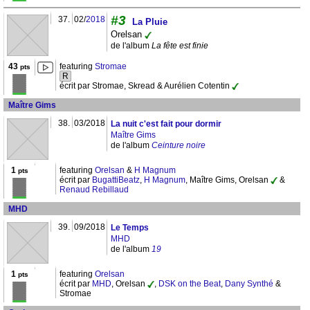
#3
37.
02/
2018
La Pluie
Orelsan
de l'album
La fête est finie
43
featuring
Stromae
pts
R
écrit par Stromae, Skread & Aurélien Cotentin
Maître Gims
38.
03/2018
La nuit c'est fait pour dormir
Maître Gims
de l'album
Ceinture noire
1
featuring
Orelsan
&
H Magnum
pts
écrit par
BugattiBeatz
,
H Magnum
, Maître Gims, Orelsan
&
Renaud Rebillaud
MHD
39.
09/2018
Le Temps
MHD
de l'album
19
1
featuring
Orelsan
pts
écrit par
MHD
, Orelsan
,
DSK on the Beat
,
Dany Synthé
&
Stromae