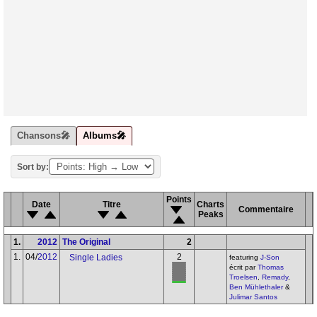
Chansons🎤
Albums🎤
Sort by:
Points
Date
Titre
Charts
Commentaire
Peaks
1.
2012
The Original
2
1.
04/
2012
2
Single Ladies
featuring
J-Son
écrit par
Thomas
Troelsen
,
Remady
,
Ben Mühlethaler
&
Julimar Santos