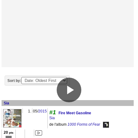
Sort by:
Sia
1.
05/
2015
#1
Fire Meet Gasoline
Sia
de l'album
1000 Forms of Fear
20
pts