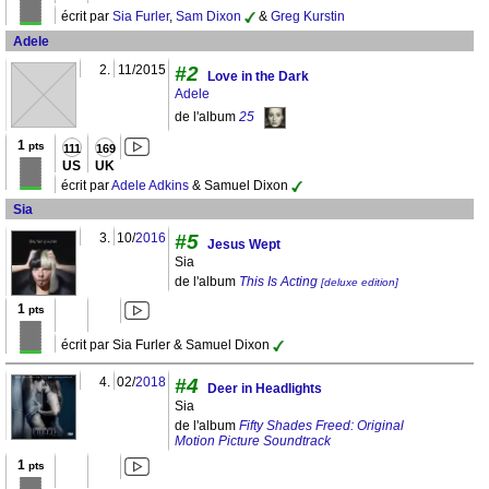
écrit par
Sia Furler
,
Sam Dixon
&
Greg Kurstin
Adele
2.
11/2015
#2
Love in the Dark
Adele
de l'album
25
1
pts
111
169
US
UK
écrit par
Adele Adkins
& Samuel Dixon
Sia
3.
10/
2016
#5
Jesus Wept
Sia
de l'album
This Is Acting
[deluxe edition]
1
pts
écrit par Sia Furler & Samuel Dixon
4.
02/
2018
#4
Deer in Headlights
Sia
de l'album
Fifty Shades Freed: Original
Motion Picture Soundtrack
1
pts