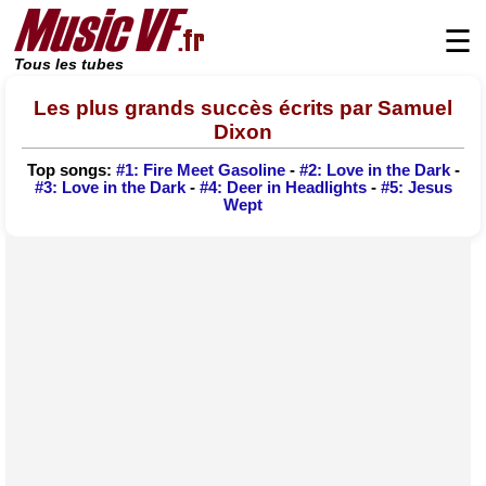
☰
Tous les tubes
Les plus grands succès écrits par Samuel
Dixon
Top songs:
#1: Fire Meet Gasoline
-
#2: Love in the Dark
-
#3: Love in the Dark
-
#4: Deer in Headlights
-
#5: Jesus
Wept