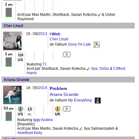
1
pts
écrit par Max Martin, Shellback, Savan Kotecha
& Usher
Raymond
Cher Lloyd
15.
09/
2013
I Wish
Cher Lloyd
de l'album
Sorry I'm Late
1
pts
116
US
featuring
T.I.
écrit par Shellback, Savan Kotecha
,
Ilya
,
OzGo
&
Clifford
Harris
Ariana Grande
16.
05/
2014
Problem
Ariana Grande
de l'album
My Everything
53
pts
2
15
1
US
UK
AC
featuring
Iggy Azalea
[Republic]
écrit par Max Martin, Savan Kotecha
, Ilya Salmanzadeh &
Amethyst Kelly