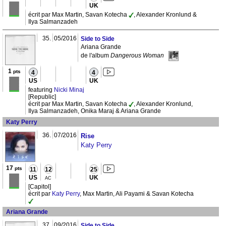
UK
écrit par Max Martin, Savan Kotecha
, Alexander Kronlund &
Ilya Salmanzadeh
35.
05/2016
Side to Side
Ariana Grande
de l'album
Dangerous Woman
1
pts
4
4
US
UK
featuring
Nicki Minaj
[Republic]
écrit par Max Martin, Savan Kotecha
, Alexander Kronlund,
Ilya Salmanzadeh, Onika Maraj & Ariana Grande
Katy Perry
36.
07/2016
Rise
Katy Perry
17
pts
11
12
25
US
UK
AC
[Capitol]
écrit par
Katy Perry
, Max Martin, Ali Payami & Savan Kotecha
Ariana Grande
37.
09/2016
Side to Side