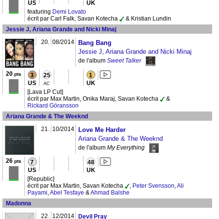
US
UK
featuring
Demi Lovato
écrit par Carl Falk, Savan Kotecha
& Kristian Lundin
Jessie J, Ariana Grande and Nicki Minaj
20.
08/2014
Bang Bang
Jessie J, Ariana Grande and Nicki Minaj
de l'album
Sweet Talker
20
pts
3
25
1
US
UK
AC
[Lava LP Cut]
écrit par Max Martin, Onika Maraj, Savan Kotecha
&
Rickard Göransson
Ariana Grande & The Weeknd
21.
10/2014
Love Me Harder
Ariana Grande & The Weeknd
de l'album
My Everything
26
pts
7
48
US
UK
[Republic]
écrit par Max Martin, Savan Kotecha
,
Peter Svensson
,
Ali
Payami
,
Abel Tesfaye
&
Ahmad Balshe
Madonna
22.
12/2014
Devil Pray