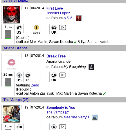
Jennifer Lopez
17.
06/2014
First Love
Jennifer Lopez
de l'album
A.K.A.
1
pts
87
1
63
US
UK
dance
[Capitol]
écrit par Max Martin, Savan Kotecha
& Ilya Salmanzadeh
Ariana Grande
18.
07/2014
Break Free
Ariana Grande
de l'album
My Everything
26
pts
4
26
16
US
UK
AC
featuring
Zedd
[Republic]
écrit par Anton Zaslavski, Max Martin & Savan Kotecha
The Vamps [2°]
19.
07/2014
Somebody to You
The Vamps [2°]
de l'album
Meet the Vamps
1
pts
4
110