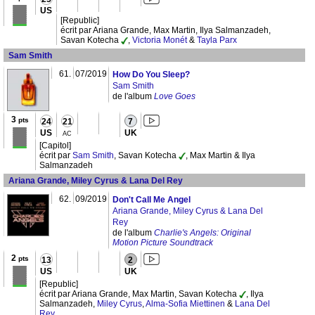
US
[Republic]
écrit par Ariana Grande, Max Martin, Ilya Salmanzadeh,
Savan Kotecha
,
Victoria Monét
&
Tayla Parx
Sam Smith
61.
07/2019
How Do You Sleep?
Sam Smith
de l'album
Love Goes
3
pts
24
21
7
US
UK
AC
[Capitol]
écrit par
Sam Smith
, Savan Kotecha
, Max Martin & Ilya
Salmanzadeh
Ariana Grande, Miley Cyrus & Lana Del Rey
62.
09/2019
Don't Call Me Angel
Ariana Grande, Miley Cyrus & Lana Del
Rey
de l'album
Charlie's Angels: Original
Motion Picture Soundtrack
2
pts
13
2
US
UK
[Republic]
écrit par Ariana Grande, Max Martin, Savan Kotecha
, Ilya
Salmanzadeh,
Miley Cyrus
,
Alma-Sofia Miettinen
&
Lana Del
Rey