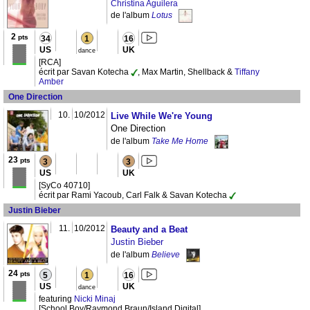
Christina Aguilera
de l'album
Lotus
2
pts
34
1
16
US
UK
dance
[RCA]
écrit par Savan Kotecha
, Max Martin, Shellback &
Tiffany
Amber
One Direction
10.
10/2012
Live While We're Young
One Direction
de l'album
Take Me Home
23
pts
3
3
US
UK
[SyCo 40710]
écrit par Rami Yacoub, Carl Falk & Savan Kotecha
Justin Bieber
11.
10/2012
Beauty and a Beat
Justin Bieber
de l'album
Believe
24
pts
5
1
16
US
UK
dance
featuring
Nicki Minaj
[School Boy/Raymond Braun/Island Digital]