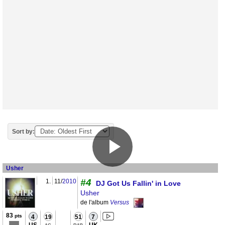
Sort by:
Usher
#4
1.
11/
2010
DJ Got Us Fallin' in Love
Usher
de l'album
Versus
83
pts
4
19
51
7