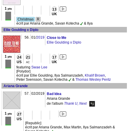
1
pts
13
UK
Christmas
R
écrit par Ariana Grande, Savan Kotecha
& Ilya
Ellie Goulding x Diplo
56.
01/
2019
Close to Me
Ellie Goulding x Diplo
1
pts
24
21
17
US
UK
AC
featuring
Swae Lee
[Polydor]
écrit par Ellie Goulding, Ilya Salmanzadeh,
Khalif Brown
,
Peter Svensson, Savan Kotecha
&
Thomas Wesley Pentz
Ariana Grande
57.
02/2019
Bad Idea
Ariana Grande
de l'album
Thank U, Next
1
pts
27
US
[Republic]
écrit par Ariana Grande, Max Martin, Ilya Salmanzadeh &