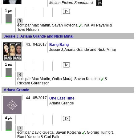
Motion Picture Soundtrack
1
pts
R
écrit par Max Martin, Savan Kotecha
, Ilya, Ali Payami &
Tove Nilsson
Jessie J, Ariana Grande and Nicki Minaj
43.
04/2017
Bang Bang
Jessie J, Ariana Grande and Nicki Minaj
1
pts
R
écrit par Max Martin, Onika Maraj, Savan Kotecha
&
Rickard Göransson
Ariana Grande
44.
05/2017
One Last Time
Ariana Grande
4
pts
R
écrit par David Guetta, Savan Kotecha
, Giorgio Tuinfort,
Rami Yacoub & Carl Falk