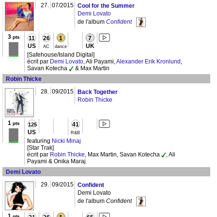
27.
07/2015
Cool for the Summer
Demi Lovato
de l'album
Confident
3
pts
11
26
1
7
US
UK
AC
dance
[Safehouse/Island Digital]
écrit par
Demi Lovato
, Ali Payami,
Alexander Erik Kronlund
,
Savan Kotecha
& Max Martin
Robin Thicke
28.
09/2015
Back Together
Robin Thicke
1
pts
41
125
US
R&B
featuring
Nicki Minaj
[Star Trak]
écrit par
Robin Thicke
, Max Martin, Savan Kotecha
, Ali
Payami & Onika Maraj
Demi Lovato
29.
09/2015
Confident
Demi Lovato
de l'album
Confident
1
pts