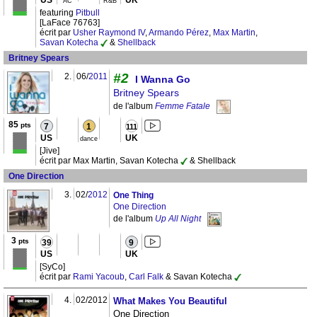
US
UK
AC
R&B
featuring
Pitbull
[LaFace 76763]
écrit par
Usher Raymond IV
,
Armando Pérez
,
Max Martin
,
Savan Kotecha
&
Shellback
Britney Spears
#2
2.
06/
2011
I Wanna Go
Britney Spears
de l'album
Femme Fatale
85
pts
7
1
111
US
UK
dance
[Jive]
écrit par Max Martin, Savan Kotecha
& Shellback
One Direction
3.
02/
2012
One Thing
One Direction
de l'album
Up All Night
3
pts
39
9
US
UK
[SyCo]
écrit par
Rami Yacoub
,
Carl Falk
& Savan Kotecha
4.
02/2012
What Makes You Beautiful
One Direction