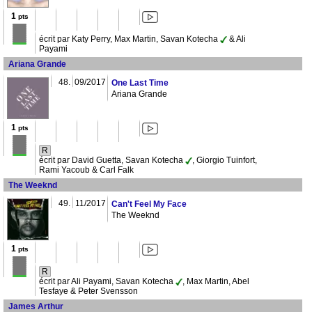
1
pts
écrit par Katy Perry, Max Martin, Savan Kotecha
& Ali
Payami
Ariana Grande
48.
09/2017
One Last Time
Ariana Grande
1
pts
R
écrit par David Guetta, Savan Kotecha
, Giorgio Tuinfort,
Rami Yacoub & Carl Falk
The Weeknd
49.
11/2017
Can't Feel My Face
The Weeknd
1
pts
R
écrit par Ali Payami, Savan Kotecha
, Max Martin, Abel
Tesfaye & Peter Svensson
James Arthur