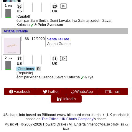
1
pts
36
20
US
UK
[Capitol]
écrit par Sam Smith, Demi Lovato, Ilya Salmanzadeh, Savan
Kotecha
& Peter Svensson
Ariana Grande
66.
12/2020
Santa Tell Me
Ariana Grande
2
pts
17
11
US
UK
Christmas
R
[Republic]
écrit par Ariana Grande, Savan Kotecha
& Ilya
Facebook
Twitter
WhatsApp
Email
LinkedIn
US charts info based on Billboard (www.billboard.com) charts • UK charts info
based on
The Official UK Charts Company
's charts
Music VF © 2007-2026 Howard Drake / VF Entertainment
07/08/26 04h54:38 xx
faux