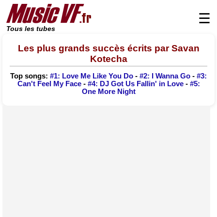
☰
Tous les tubes
Les plus grands succès écrits par Savan
Kotecha
Top songs:
#1: Love Me Like You Do
-
#2: I Wanna Go
-
#3:
Can't Feel My Face
-
#4: DJ Got Us Fallin' in Love
-
#5:
One More Night