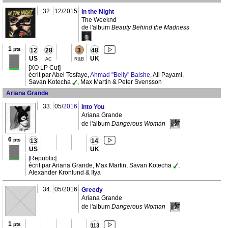
32.
12/2015
In the Night
The Weeknd
de l'album
Beauty Behind the Madness
1
pts
12
28
3
48
US
UK
AC
R&B
[XO LP Cut]
écrit par Abel Tesfaye,
Ahmad "Belly" Balshe
, Ali Payami,
Savan Kotecha
, Max Martin & Peter Svensson
Ariana Grande
33.
05/
2016
Into You
Ariana Grande
de l'album
Dangerous Woman
6
pts
13
14
US
UK
[Republic]
écrit par Ariana Grande, Max Martin, Savan Kotecha
,
Alexander Kronlund & Ilya
34.
05/2016
Greedy
Ariana Grande
de l'album
Dangerous Woman
1
pts
113