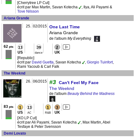
[Cherrytree LP Cut]
écrit par Max Martin, Savan Kotecha
, Ilya, Ali Payami &
Tove Nilsson
Ariana Grande
25.
02/2015
One Last Time
Ariana Grande
de l'album
My Everything
62
pts
13
39
2
US
UK
dance
[Republic]
écrit par
David Guetta
, Savan Kotecha
,
Giorgio Tuinfort
,
Rami Yacoub & Carl Falk
The Weeknd
#3
26.
06/2015
Can't Feel My Face
The Weeknd
de l'album
Beauty Behind the Madness
83
pts
1
13
1
3
US
UK
AC
R&B
[XO LP Cut]
écrit par Ali Payami, Savan Kotecha
, Max Martin, Abel
Tesfaye & Peter Svensson
Demi Lovato