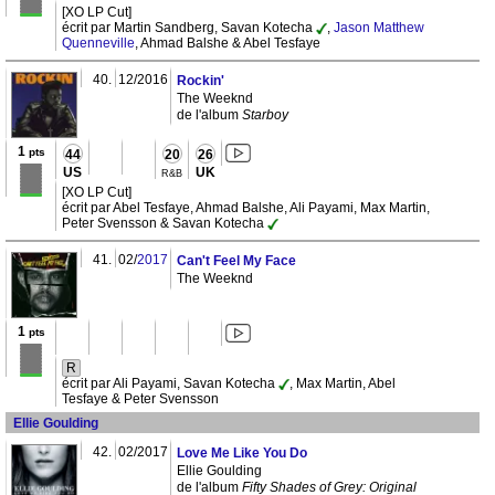
[XO LP Cut]
écrit par Martin Sandberg, Savan Kotecha
,
Jason Matthew
Quenneville
, Ahmad Balshe & Abel Tesfaye
40.
12/2016
Rockin'
The Weeknd
de l'album
Starboy
1
pts
44
20
26
US
UK
R&B
[XO LP Cut]
écrit par Abel Tesfaye, Ahmad Balshe, Ali Payami, Max Martin,
Peter Svensson & Savan Kotecha
41.
02/
2017
Can't Feel My Face
The Weeknd
1
pts
R
écrit par Ali Payami, Savan Kotecha
, Max Martin, Abel
Tesfaye & Peter Svensson
Ellie Goulding
42.
02/2017
Love Me Like You Do
Ellie Goulding
de l'album
Fifty Shades of Grey: Original