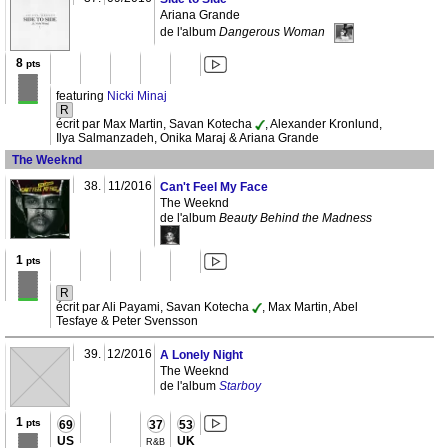
Ariana Grande
de l'album
Dangerous Woman
8
pts
featuring
Nicki Minaj
R
écrit par Max Martin, Savan Kotecha
, Alexander Kronlund,
Ilya Salmanzadeh, Onika Maraj & Ariana Grande
The Weeknd
38.
11/2016
Can't Feel My Face
The Weeknd
de l'album
Beauty Behind the Madness
1
pts
R
écrit par Ali Payami, Savan Kotecha
, Max Martin, Abel
Tesfaye & Peter Svensson
39.
12/2016
A Lonely Night
The Weeknd
de l'album
Starboy
1
pts
69
37
53
US
UK
R&B