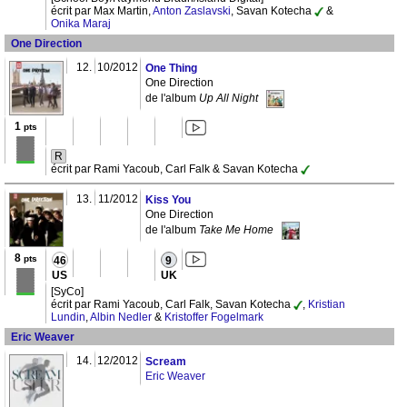
écrit par Max Martin,
Anton Zaslavski
, Savan Kotecha
&
Onika Maraj
One Direction
12.
10/2012
One Thing
One Direction
de l'album
Up All Night
1
pts
R
écrit par Rami Yacoub, Carl Falk & Savan Kotecha
13.
11/2012
Kiss You
One Direction
de l'album
Take Me Home
8
pts
46
9
US
UK
[SyCo]
écrit par Rami Yacoub, Carl Falk, Savan Kotecha
,
Kristian
Lundin
,
Albin Nedler
&
Kristoffer Fogelmark
Eric Weaver
14.
12/2012
Scream
Eric Weaver