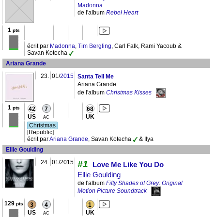
Madonna
de l'album
Rebel Heart
1
pts
écrit par
Madonna
,
Tim Bergling
, Carl Falk, Rami Yacoub &
Savan Kotecha
Ariana Grande
23.
01/
2015
Santa Tell Me
Ariana Grande
de l'album
Christmas Kisses
1
pts
42
7
68
US
UK
AC
Christmas
[Republic]
écrit par
Ariana Grande
, Savan Kotecha
& Ilya
Ellie Goulding
24.
01/2015
#1
Love Me Like You Do
Ellie Goulding
de l'album
Fifty Shades of Grey: Original
Motion Picture Soundtrack
129
pts
3
4
1
US
UK
AC