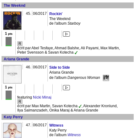
The Weeknd
45.
06/2017
Rockin'
The Weeknd
de l'album
Starboy
1
pts
R
écrit par Abel Tesfaye, Ahmad Balshe, Ali Payami, Max Martin,
Peter Svensson & Savan Kotecha
Ariana Grande
46.
06/2017
Side to Side
Ariana Grande
de l'album
Dangerous Woman
1
pts
featuring
Nicki Minaj
R
écrit par Max Martin, Savan Kotecha
, Alexander Kronlund,
Ilya Salmanzadeh, Onika Maraj & Ariana Grande
Katy Perry
47.
06/2017
Witness
Katy Perry
de l'album
Witness