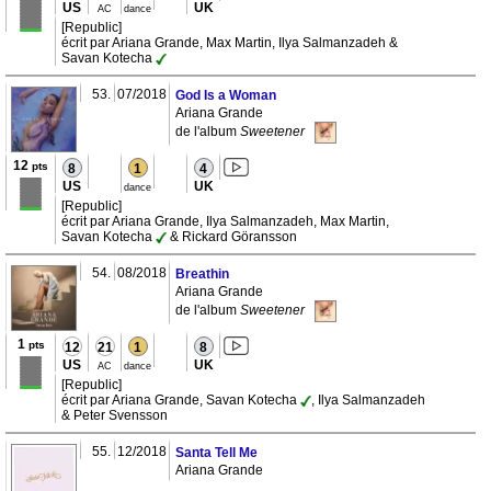
US
UK
AC
dance
[Republic]
écrit par Ariana Grande, Max Martin, Ilya Salmanzadeh &
Savan Kotecha
53.
07/2018
God Is a Woman
Ariana Grande
de l'album
Sweetener
12
pts
8
1
4
US
UK
dance
[Republic]
écrit par Ariana Grande, Ilya Salmanzadeh, Max Martin,
Savan Kotecha
& Rickard Göransson
54.
08/2018
Breathin
Ariana Grande
de l'album
Sweetener
1
pts
12
21
1
8
US
UK
AC
dance
[Republic]
écrit par Ariana Grande, Savan Kotecha
, Ilya Salmanzadeh
& Peter Svensson
55.
12/2018
Santa Tell Me
Ariana Grande