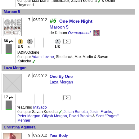
écrit par Max Martin, Shellback, Savan Kotecha
& Usher
Raymond
Maroon 5
#5
7.
06/2012
One More Night
Maroon 5
de l'album
Overexposed
66
pts
1
2
8
US
UK
AC
[A&M/Octone]
écrit par
Adam Levine
, Shellback, Max Martin & Savan
Kotecha
Laza Morgan
8.
08/2012
One By One
Laza Morgan
17
pts
featuring
Mavado
écrit par Savan Kotecha
,
Julian Bunetta
,
Justin Franks
,
Peter Morgan
,
Otiyah Morgan
,
David Brooks
&
Scott "Pages"
Mehner
Christina Aguilera
9.
09/2012
Your Body