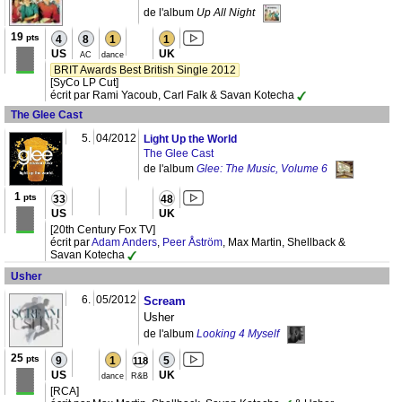
de l'album
Up All Night
19
pts
4
8
1
1
US
UK
AC
dance
BRIT Awards Best British Single 2012
[SyCo LP Cut]
écrit par Rami Yacoub, Carl Falk & Savan Kotecha
The Glee Cast
5.
04/2012
Light Up the World
The Glee Cast
de l'album
Glee: The Music, Volume 6
1
pts
33
48
US
UK
[20th Century Fox TV]
écrit par
Adam Anders
,
Peer Åström
, Max Martin, Shellback &
Savan Kotecha
Usher
6.
05/2012
Scream
Usher
de l'album
Looking 4 Myself
25
pts
9
1
5
118
US
UK
dance
R&B
[RCA]