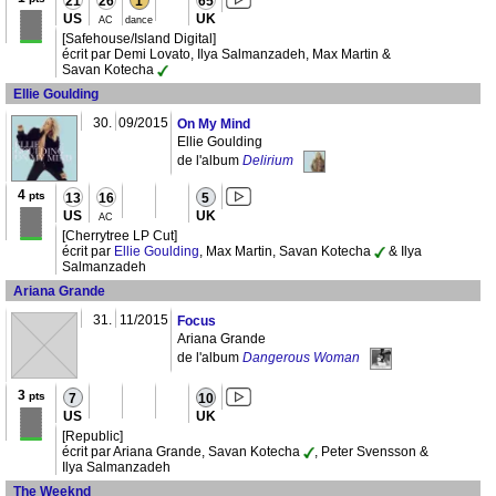
21
26
1
65
US
UK
AC
dance
[Safehouse/Island Digital]
écrit par Demi Lovato, Ilya Salmanzadeh, Max Martin &
Savan Kotecha
Ellie Goulding
30.
09/2015
On My Mind
Ellie Goulding
de l'album
Delirium
4
pts
13
16
5
US
UK
AC
[Cherrytree LP Cut]
écrit par
Ellie Goulding
, Max Martin, Savan Kotecha
& Ilya
Salmanzadeh
Ariana Grande
31.
11/2015
Focus
Ariana Grande
de l'album
Dangerous Woman
3
pts
7
10
US
UK
[Republic]
écrit par Ariana Grande, Savan Kotecha
, Peter Svensson &
Ilya Salmanzadeh
The Weeknd