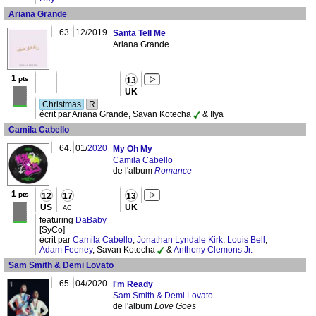
Ariana Grande
63.
12/2019
Santa Tell Me
Ariana Grande
1
pts
13
UK
Christmas
R
écrit par Ariana Grande, Savan Kotecha
& Ilya
Camila Cabello
64.
01/
2020
My Oh My
Camila Cabello
de l'album
Romance
1
pts
12
17
13
US
UK
AC
featuring
DaBaby
[SyCo]
écrit par
Camila Cabello
,
Jonathan Lyndale Kirk
,
Louis Bell
,
Adam Feeney
, Savan Kotecha
&
Anthony Clemons Jr.
Sam Smith & Demi Lovato
65.
04/2020
I'm Ready
Sam Smith & Demi Lovato
de l'album
Love Goes