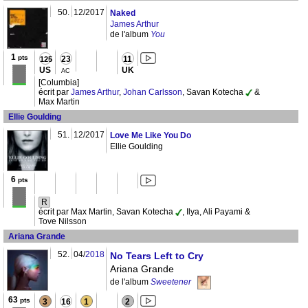
50.
12/2017
Naked
James Arthur
de l'album
You
1
pts
23
11
125
US
UK
AC
[Columbia]
écrit par
James Arthur
,
Johan Carlsson
, Savan Kotecha
&
Max Martin
Ellie Goulding
51.
12/2017
Love Me Like You Do
Ellie Goulding
6
pts
R
écrit par Max Martin, Savan Kotecha
, Ilya, Ali Payami &
Tove Nilsson
Ariana Grande
52.
04/
2018
No Tears Left to Cry
Ariana Grande
de l'album
Sweetener
63
pts
3
16
1
2