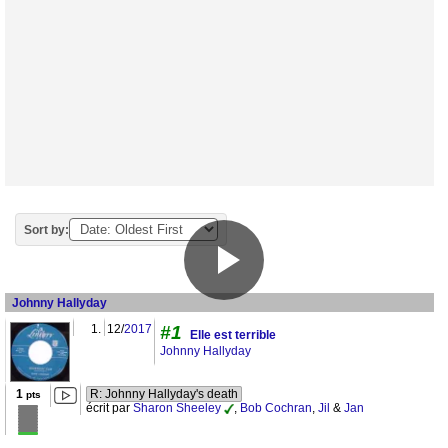
Sort by:
Johnny Hallyday
1.
12/
2017
#1
Elle est terrible
Johnny Hallyday
1
R: Johnny Hallyday's death
pts
écrit par
Sharon Sheeley
,
Bob Cochran
,
Jil
&
Jan