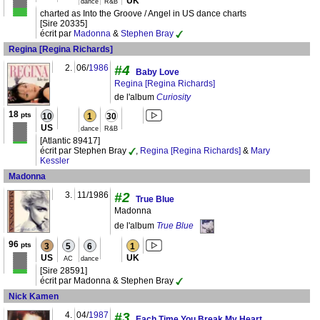
UK
dance
R&B
charted as Into the Groove / Angel in US dance charts
[Sire 20335]
écrit par
Madonna
&
Stephen Bray
Regina [Regina Richards]
2.
06/
1986
#4
Baby Love
Regina [Regina Richards]
de l'album
Curiosity
18
pts
10
1
30
US
dance
R&B
[Atlantic 89417]
écrit par Stephen Bray
,
Regina [Regina Richards]
&
Mary
Kessler
Madonna
3.
11/1986
#2
True Blue
Madonna
de l'album
True Blue
96
pts
3
5
6
1
US
UK
AC
dance
[Sire 28591]
écrit par Madonna & Stephen Bray
Nick Kamen
4.
04/
1987
#3
Each Time You Break My Heart