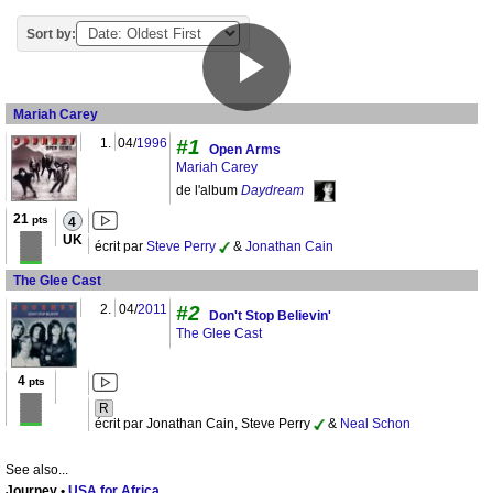
Sort by:
Mariah Carey
1.
04/
1996
#1
Open Arms
Mariah Carey
de l'album
Daydream
21
pts
4
UK
écrit par
Steve Perry
&
Jonathan Cain
The Glee Cast
2.
04/
2011
#2
Don't Stop Believin'
The Glee Cast
4
pts
R
écrit par Jonathan Cain, Steve Perry
&
Neal Schon
See also...
Journey •
USA for Africa