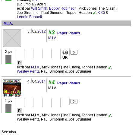
[Columbia 79287]
écrit par
Will Smith
,
Bobby Robinson
, Mick Jones [The Clash],
Joe Strummer, Paul Simonon, Topper Headon
,
K-Ci
&
Lennie Bennett
M.I.A.
3.
02/
2012
#3
Paper Planes
M.I.A.
2
pts
135
UK
R
écrit par
M.I.A.
, Mick Jones [The Clash], Topper Headon
,
Wesley Pentz
, Paul Simonon & Joe Strummer
4.
04/
2014
#4
Paper Planes
M.I.A.
1
pts
R
écrit par M.I.A., Mick Jones [The Clash], Topper Headon
,
Wesley Pentz, Paul Simonon & Joe Strummer
See also...