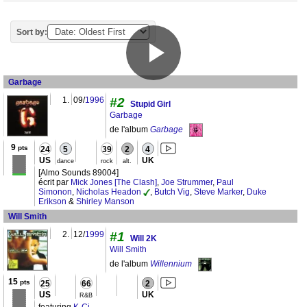
Sort by:
Garbage
1.
09/
1996
#2
Stupid Girl
Garbage
de l'album
Garbage
9
pts
24
5
39
2
4
US
UK
dance
rock
alt.
[Almo Sounds 89004]
écrit par
Mick Jones [The Clash]
,
Joe Strummer
,
Paul
Simonon
,
Nicholas Headon
,
Butch Vig
,
Steve Marker
,
Duke
Erikson
&
Shirley Manson
Will Smith
2.
12/
1999
#1
Will 2K
Will Smith
de l'album
Willennium
15
pts
25
66
2
US
UK
R&B
featuring
K-Ci