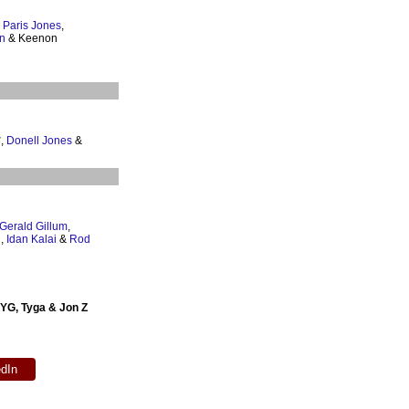
,
Paris Jones
,
in
& Keenon
,
Donell Jones
&
Gerald Gillum
,
h
,
Idan Kalai
&
Rod
 YG, Tyga & Jon Z
edIn