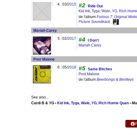
4.
03/
2015
#2
Ride Out
Kid Ink, Tyga, Wale, YG, Rich Hom
de l'album
Furious 7: Original Moti
Picture Soundtrack
Mariah Carey
5.
02/
2017
#4
I Don't
Mariah Carey
Post Malone
6.
05/
2018
#5
Same Bitches
Post Malone
de l'album
Beerbongs & Bentleys
See also...
Cardi B & YG •
Kid Ink, Tyga, Wale, YG, Rich Homie Quan
• Mu