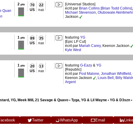
2
[Universal Studios]
pts
70
22
écrit par
Brian Collins [Brian Todd Collins]
US
ie Quan
R&B
Michael Stevenson
,
Olubowale Akintimeh
on
Jackson
1
featuring
YG
pts
89
35
[Epic LP Cut]
US
R&B
écrit par
Mariah Carey
, Keenon Jackson
Kyle West
1
featuring
G-Eazy
&
YG
pts
20
13
[Republic]
US
R&B
écrit par
Post Malone
,
Jonathan Whitfield
,
Keenon Jackson
,
Louis Bell
,
Billy Wals
Argent
stard, YG, Meek Mill, 21 Savage & Quavo • Tyga, YG & Lil Wayne • YG & D3szn •
Facebook
Twitter
WhatsApp
Email
Link