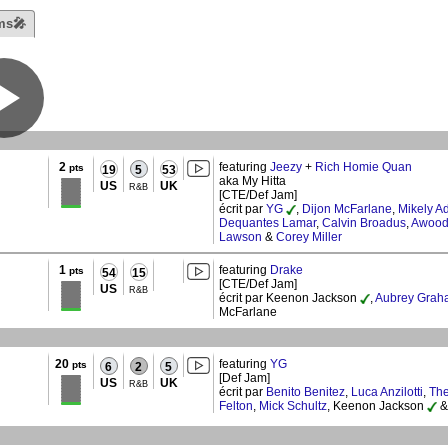
ms🎤
2
featuring
Jeezy
+
Rich Homie Quan
pts
19
5
53
aka My Hitta
US
UK
R&B
[CTE/Def Jam]
écrit par
YG
,
Dijon McFarlane
,
Mikely A
Dequantes Lamar
,
Calvin Broadus
,
Awood
Lawson
&
Corey Miller
1
featuring
Drake
pts
54
15
[CTE/Def Jam]
US
R&B
écrit par Keenon Jackson
,
Aubrey Grah
McFarlane
20
featuring
YG
pts
6
2
5
[Def Jam]
US
UK
R&B
écrit par
Benito Benitez
,
Luca Anzilotti
,
The
Felton
,
Mick Schultz
, Keenon Jackson
&