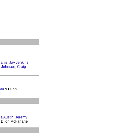
dams
,
Jay Jenkins
,
 Johnson
,
Craig
am
& Dijon
a Austin
,
Jeremy
 Dijon McFarlane