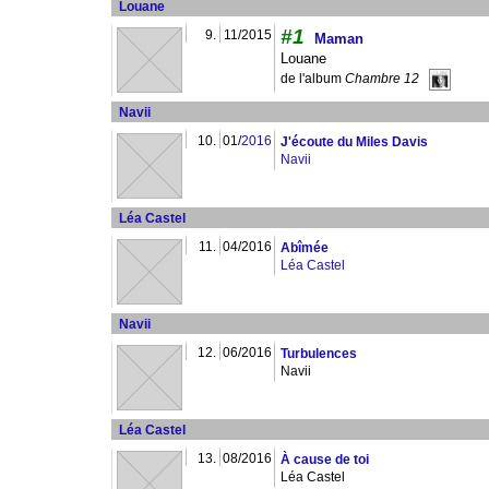
Louane
#1
9.
11/2015
Maman
Louane
de l'album
Chambre 12
Navii
10.
01/
2016
J'écoute du Miles Davis
Navii
Léa Castel
11.
04/2016
Abîmée
Léa Castel
Navii
12.
06/2016
Turbulences
Navii
Léa Castel
13.
08/2016
À cause de toi
Léa Castel