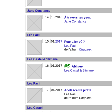
Jane Constance
14.
10/2016
À travers tes yeux
Jane Constance
Léa Paci
15.
01/
2017
Pour aller où ?
Léa Paci
de l'album
Chapitre I
Léa Castel & Slimane
#5
16.
01/2017
Abîmée
Léa Castel & Slimane
Léa Paci
17.
04/2017
Adolescente pirate
Léa Paci
de l'album
Chapitre I
Léa Castel