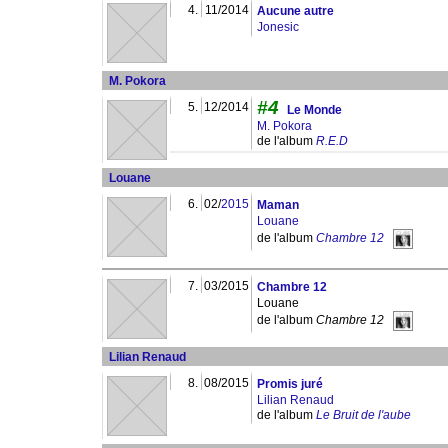
4.
11/2014
Aucune autre
Jonesic
M. Pokora
#4
5.
12/2014
Le Monde
M. Pokora
de l'album
R.E.D
Louane
6.
02/
2015
Maman
Louane
de l'album
Chambre 12
7.
03/2015
Chambre 12
Louane
de l'album
Chambre 12
Lilian Renaud
8.
08/2015
Promis juré
Lilian Renaud
de l'album
Le Bruit de l'aube