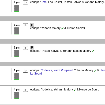
1
écrit par
Tefa
, Léa Castel, Tristan Salvati & Yohann Malory
pts
1
R
pts
écrit par Yohann Malory
& Tristan Salvati
1
R
pts
écrit par Tristan Salvati & Yohann Malala Malory
1
écrit par
Yodelice
,
Yarol Poupaud
, Yohann Malory
&
Her
pts
Le Sourd
4
écrit par Yodelice, Yohann Malory
& Hervé Le Sourd
pts