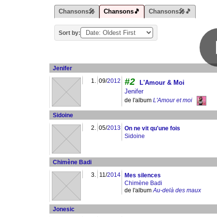
Chansons🎤
Chansons🎵
Chansons🎤🎵
Sort by:
Jenifer
#2
1.
09/
2012
L'Amour & Moi
Jenifer
de l'album
L'Amour et moi
Sidoine
2.
05/
2013
On ne vit qu'une fois
Sidoine
Chimène Badi
3.
11/
2014
Mes silences
Chimène Badi
de l'album
Au-delà des maux
Jonesic