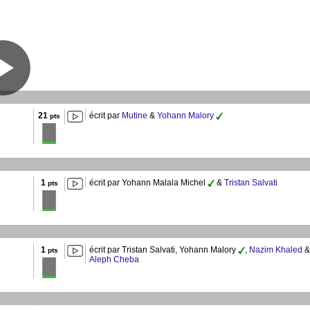
21
écrit par
Mutine
&
Yohann Malory
pts
1
écrit par Yohann Malala Michel
&
Tristan Salvati
pts
1
écrit par Tristan Salvati, Yohann Malory
,
Nazim Khaled
&
pts
Aleph Cheba