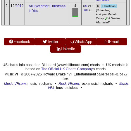
2.
12/
2012
4
All I Want for Christmas
US
21 •
R
Christmas
UK
20
[Columbia]
Is You
écrit par Mariah
Carey
& Walter
Afanasieff
Facebook
Twitter
WhatsApp
Email
LinkedIn
US charts info based on Billboard (www.billboard.com) charts • UK charts info
based on
The Official UK Charts Company
's charts
Music VF © 2007-2026 Howard Drake / VF Entertainment
09/08/26 07h41:56 xx
faux
Music VF.com
, music hit charts •
Rock VF.com
, rock music hit charts •
Music
VF.fr
, tous les tubes •