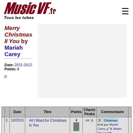
☰
Tous les tubes
Merry
Christmas
II You
by
Mariah
Carey
Date:
2011
-
2012
Points:
8
Charts
Date
Titre
Points
Commentaire
Peaks
1.
12/
2011
4
All I Want for Christmas
UK
11
R
Christmas
écrit par
Mariah
Is You
Carey
&
Walter
Afanasieff