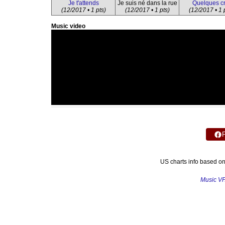
Je t'attends
Je suis né dans la rue
Quelques cr
(12/2017 • 1 pts)
(12/2017 • 1 pts)
(12/2017 • 1 
Music video
US charts info based o
Music V