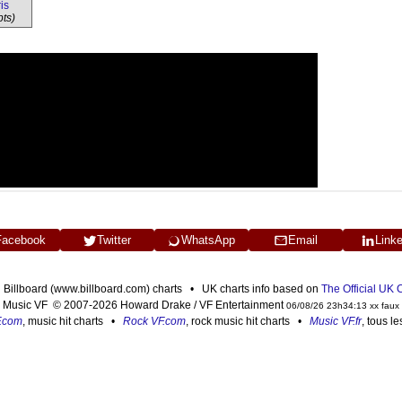
is
pts)
Facebook
Twitter
WhatsApp
Email
Link
n Billboard (www.billboard.com) charts • UK charts info based on
The Official UK
Music VF © 2007-2026 Howard Drake / VF Entertainment
06/08/26 23h34:13 xx faux
F.com
, music hit charts •
Rock VF.com
, rock music hit charts •
Music VF.fr
, tous l