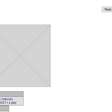
 t'attends
2017 • 1 pts)