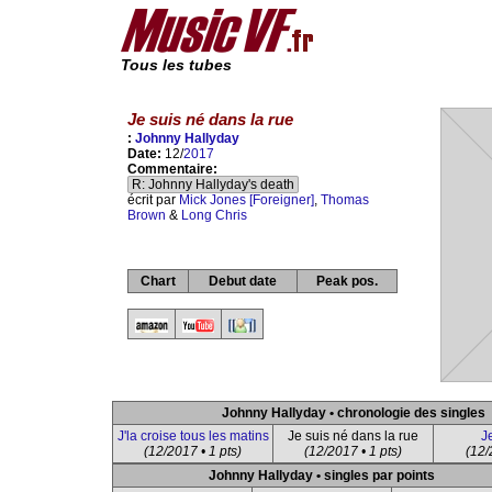
Tous les tubes
Je suis né dans la rue
:
Johnny Hallyday
Date:
12/
2017
Commentaire:
R: Johnny Hallyday's death
écrit par
Mick Jones [Foreigner]
,
Thomas
Brown
&
Long Chris
Chart
Debut date
Peak pos.
Johnny Hallyday • chronologie des singles
J'la croise tous les matins
Je suis né dans la rue
Je
(12/2017 • 1 pts)
(12/2017 • 1 pts)
(12/
Johnny Hallyday • singles par points