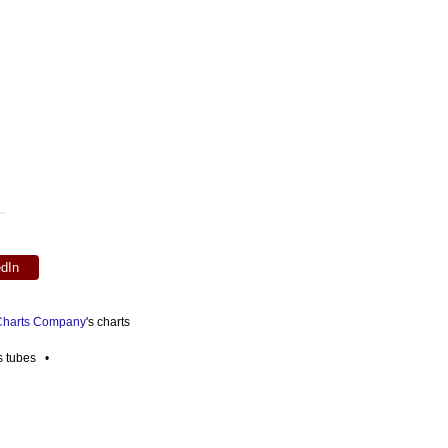
edIn
 Charts Company
's charts
es tubes •