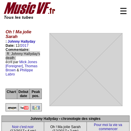
☰
Tous les tubes
Oh ! Ma jolie
Sarah
:
Johnny Hallyday
Date:
12/
2017
Commentaire:
R: Johnny Hallyday's
death
écrit par
Mick Jones
[Foreigner]
,
Thomas
Brown
&
Philippe
Labro
Chart
Debut
Peak
date
pos.
Johnny Hallyday • chronologie des singles
Pour moi la vie va
Noir c'est noir
Oh ! Ma jolie Sarah
commencer