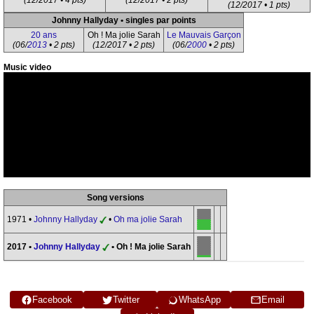
(12/2017 • 4 pts)
(12/2017 • 2 pts)
(12/2017 • 1 pts)
Johnny Hallyday • singles par points
20 ans
Oh ! Ma jolie Sarah
Le Mauvais Garçon
(06/
2013
• 2 pts)
(12/2017 • 2 pts)
(06/
2000
• 2 pts)
Music video
Song versions
1971 •
Johnny Hallyday
•
Oh ma jolie Sarah
2017 •
Johnny Hallyday
• Oh ! Ma jolie Sarah
Facebook
Twitter
WhatsApp
Email