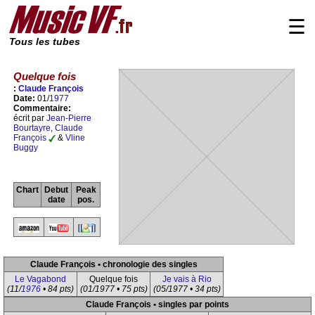
☰
Tous les tubes
Quelque fois
:
Claude François
Date:
01/
1977
Commentaire:
écrit par
Jean-Pierre
Bourtayre
,
Claude
François
&
Vline
Buggy
Chart
Debut
Peak
date
pos.
Claude François • chronologie des singles
Le Vagabond
Quelque fois
Je vais à Rio
(11/
1976
• 84 pts)
(01/1977 • 75 pts)
(05/1977 • 34 pts)
Claude François • singles par points