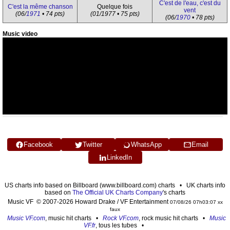
C'est de l'eau, c'est du
C'est la même chanson
Quelque fois
vent
(06/
1971
• 74 pts)
(01/1977 • 75 pts)
(06/
1970
• 78 pts)
Music video
Facebook
Twitter
WhatsApp
Email
LinkedIn
US charts info based on Billboard (www.billboard.com) charts • UK charts info
based on
The Official UK Charts Company
's charts
Music VF © 2007-2026 Howard Drake / VF Entertainment
07/08/26 07h03:07 xx
faux
Music VF.com
, music hit charts •
Rock VF.com
, rock music hit charts •
Music
VF.fr
, tous les tubes •