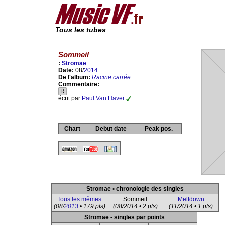
Tous les tubes
Sommeil
:
Stromae
Date:
08/
2014
De l'album:
Racine carrée
Commentaire:
R
écrit par
Paul Van Haver
Chart
Debut date
Peak pos.
Stromae • chronologie des singles
Tous les mêmes
Sommeil
Meltdown
(08/
2013
• 179 pts)
(08/2014 • 2 pts)
(11/2014 • 1 pts)
Stromae • singles par points