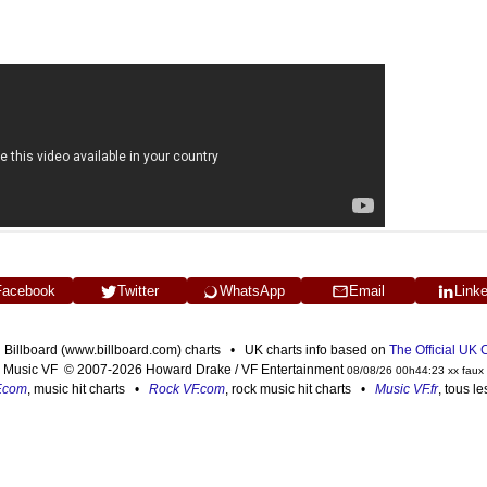
Facebook
Twitter
WhatsApp
Email
Link
n Billboard (www.billboard.com) charts • UK charts info based on
The Official UK
Music VF © 2007-2026 Howard Drake / VF Entertainment
08/08/26 00h44:23 xx faux
F.com
, music hit charts •
Rock VF.com
, rock music hit charts •
Music VF.fr
, tous l