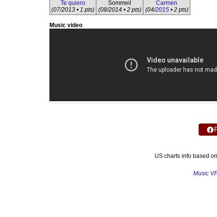
Te quiero
Sommeil
Carmen
(07/2013 • 1 pts)
(08/2014 • 2 pts)
(04/
2015
• 2 pts)
Music video
US charts info based o
Music V