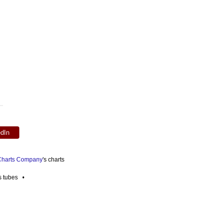
edIn
 Charts Company
's charts
es tubes •