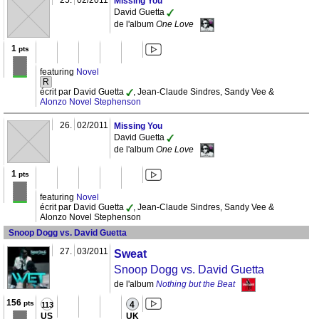
25.
02/2011
Missing You
David Guetta
de l'album
One Love
1
pts
featuring
Novel
R
écrit par David Guetta
, Jean-Claude Sindres, Sandy Vee &
Alonzo Novel Stephenson
26.
02/2011
Missing You
David Guetta
de l'album
One Love
1
pts
featuring
Novel
écrit par David Guetta
, Jean-Claude Sindres, Sandy Vee &
Alonzo Novel Stephenson
Snoop Dogg vs. David Guetta
27.
03/2011
Sweat
Snoop Dogg vs. David Guetta
de l'album
Nothing but the Beat
156
pts
4
113
US
UK