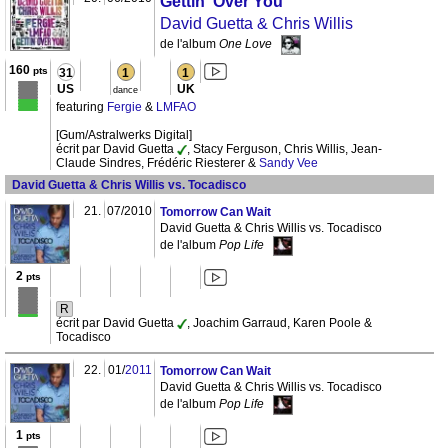
Gettin' Over You
David Guetta & Chris Willis
de l'album
One Love
160
pts
31
1
1
US
UK
dance
featuring
Fergie
&
LMFAO
[Gum/Astralwerks Digital]
écrit par David Guetta
, Stacy Ferguson, Chris Willis, Jean-
Claude Sindres, Frédéric Riesterer &
Sandy Vee
David Guetta & Chris Willis vs. Tocadisco
21.
07/2010
Tomorrow Can Wait
David Guetta & Chris Willis vs. Tocadisco
de l'album
Pop Life
2
pts
R
écrit par David Guetta
, Joachim Garraud, Karen Poole &
Tocadisco
22.
01/
2011
Tomorrow Can Wait
David Guetta & Chris Willis vs. Tocadisco
de l'album
Pop Life
1
pts