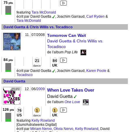
75
pts
featuring
Tara McDonald
écrit par David Guetta
, Joachim Garraud,
Carl Ryden
&
Tara McDonald
David Guetta & Chris Willis vs. Tocadisco
11.
07/2008
Tomorrow Can Wait
David Guetta & Chris Willis vs.
Tocadisco
de l'album
Pop Life
84
pts
21
84
UK
dance
écrit par David Guetta
, Joachim Garraud,
Karen Poole
&
Tocadisco
David Guetta
12.
06/
2009
When Love Takes Over
David Guetta
de l'album
One Love
126
pts
76
1
1
US
UK
dance
featuring
Kelly Rowland
[Gum/Astralwerks Digital]
écrit par
Miriam Nervo
,
Olivia Nervo
,
Kelly Rowland
, David