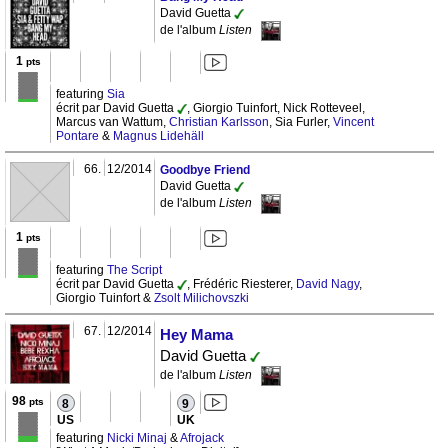
David Guetta
de l'album
Listen
1
pts
featuring
Sia
écrit par David Guetta
, Giorgio Tuinfort, Nick Rotteveel,
Marcus van Wattum,
Christian Karlsson
, Sia Furler,
Vincent
Pontare
&
Magnus Lidehäll
66.
12/2014
Goodbye Friend
David Guetta
de l'album
Listen
1
pts
featuring
The Script
écrit par David Guetta
, Frédéric Riesterer,
David Nagy
,
Giorgio Tuinfort &
Zsolt Milichovszki
67.
12/2014
Hey Mama
David Guetta
de l'album
Listen
98
pts
8
9
US
UK
featuring
Nicki Minaj
&
Afrojack