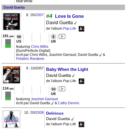
Matt White
David Guetta
8.
05/
2007
#4
Love Is Gone
David Guetta
de l'album
Pop Life
191
pts
98
9
US
UK
featuring
Chris Willis
[Gum/Perfecto Digital]
écrit par Chris Willis, Joachim Garraud, David Guetta
&
Frédéric Riesterer
9.
10/2007
Baby When the Light
David Guetta
de l'album
Pop Life
134
pts
50
UK
featuring
Joachim Garraud
écrit par David Guetta
&
Cathy Dennis
10.
03/
2008
Delirious
David Guetta
de l'album
Pop Life