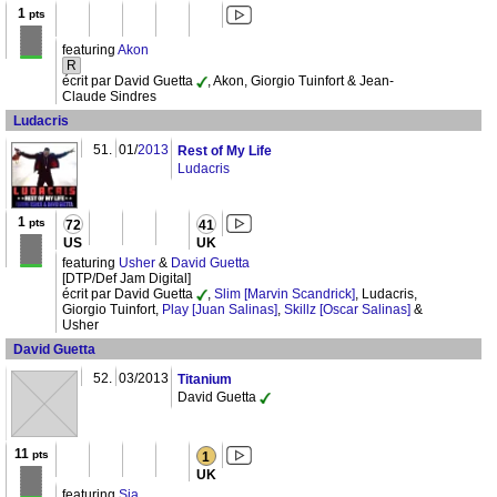
1
pts
featuring
Akon
R
écrit par David Guetta
, Akon, Giorgio Tuinfort & Jean-
Claude Sindres
Ludacris
51.
01/
2013
Rest of My Life
Ludacris
1
pts
72
41
US
UK
featuring
Usher
&
David Guetta
[DTP/Def Jam Digital]
écrit par David Guetta
,
Slim [Marvin Scandrick]
, Ludacris,
Giorgio Tuinfort,
Play [Juan Salinas]
,
Skillz [Oscar Salinas]
&
Usher
David Guetta
52.
03/2013
Titanium
David Guetta
11
pts
1
UK
featuring
Sia