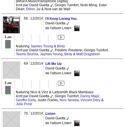
[What A Music/Parlophone Digital]
écrit par David Guetta
, Giorgio Tuinfort, Nicki Minaj, Ester
Dean,
Dillon Jai
& Nick van de Wall
68.
12/2014
I'll Keep Loving You
David Guetta
de l'album
Listen
1
pts
featuring
Jaymes Young
&
Birdy
écrit par David Guetta
, Frédéric Riesterer, Giorgio Tuinfort,
Teemu Brunila
,
Jaymes Young
,
Birdy
&
Matt Dragstrem
69.
12/2014
Lift Me Up
David Guetta
de l'album
Listen
1
pts
featuring Nico & Vinz & Ladysmith Black Mambazo
écrit par David Guetta
, Giorgio Tuinfort,
Danny Majic
,
Geoffro Early
, Justin Franks,
Nico Sereba
,
Vincent Dery
&
Julie Frost
70.
12/2014
Listen
David Guetta
de l'album
Listen