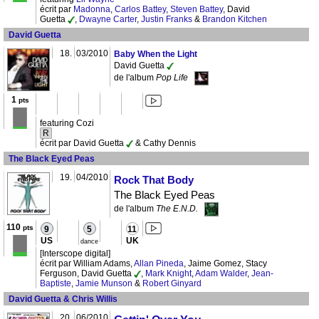
écrit par
Madonna
,
Carlos Battey
,
Steven Battey
, David
Guetta
,
Dwayne Carter
,
Justin Franks
&
Brandon Kitchen
David Guetta
18.
03/2010
Baby When the Light
David Guetta
de l'album
Pop Life
1
pts
featuring Cozi
R
écrit par David Guetta
& Cathy Dennis
The Black Eyed Peas
19.
04/2010
Rock That Body
The Black Eyed Peas
de l'album
The E.N.D.
110
pts
9
5
11
US
UK
dance
[Interscope digital]
écrit par William Adams,
Allan Pineda
, Jaime Gomez, Stacy
Ferguson, David Guetta
,
Mark Knight
,
Adam Walder
,
Jean-
Baptiste
,
Jamie Munson
&
Robert Ginyard
David Guetta & Chris Willis
20.
06/2010