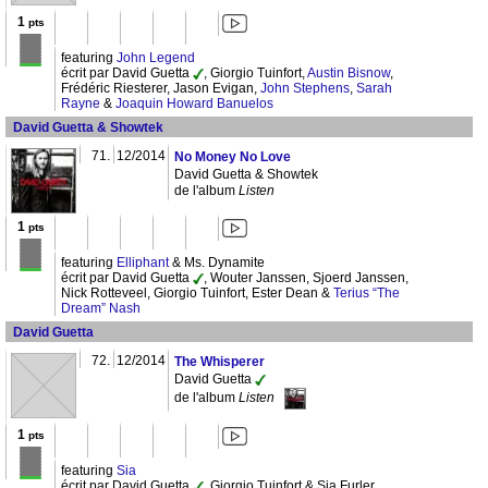
1
pts
featuring
John Legend
écrit par David Guetta
, Giorgio Tuinfort,
Austin Bisnow
,
Frédéric Riesterer, Jason Evigan,
John Stephens
,
Sarah
Rayne
&
Joaquin Howard Banuelos
David Guetta & Showtek
71.
12/2014
No Money No Love
David Guetta & Showtek
de l'album
Listen
1
pts
featuring
Elliphant
& Ms. Dynamite
écrit par David Guetta
, Wouter Janssen, Sjoerd Janssen,
Nick Rotteveel, Giorgio Tuinfort, Ester Dean &
Terius “The
Dream” Nash
David Guetta
72.
12/2014
The Whisperer
David Guetta
de l'album
Listen
1
pts
featuring
Sia
écrit par David Guetta
, Giorgio Tuinfort & Sia Furler