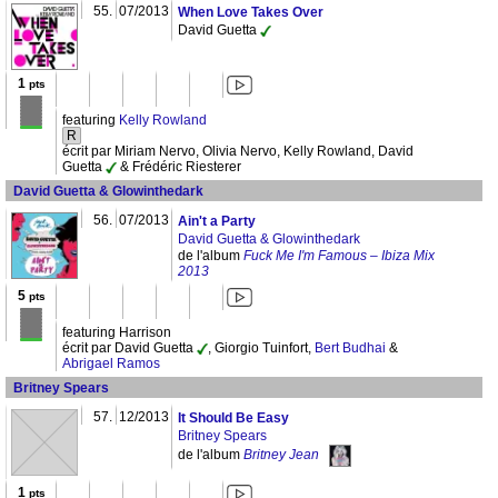
55.
07/2013
When Love Takes Over
David Guetta
1
pts
featuring
Kelly Rowland
R
écrit par Miriam Nervo, Olivia Nervo, Kelly Rowland, David
Guetta
& Frédéric Riesterer
David Guetta & Glowinthedark
56.
07/2013
Ain't a Party
David Guetta & Glowinthedark
de l'album
Fuck Me I'm Famous – Ibiza Mix
2013
5
pts
featuring Harrison
écrit par David Guetta
, Giorgio Tuinfort,
Bert Budhai
&
Abrigael Ramos
Britney Spears
57.
12/2013
It Should Be Easy
Britney Spears
de l'album
Britney Jean
1
pts