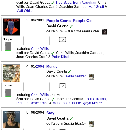
écrit par David Guetta
,
Ned Scott
,
Benji Vaughan
, Chris
Willis, Jean-Charles Carré, Joachim Garraud,
Maff Scott
&
Matt White
3.
09/2002
People Come, People Go
David Guetta
de l'album
Just a Little More Love
17
pts
featuring
Chris Willis
écrit par David Guetta
, Chris Willis, Joachim Garraud,
Jean-Charles Carré &
Peter Kitsch
4.
05/
2004
Money
David Guetta
de l'album
Guetta Blaster
7
pts
featuring
Chris Willis
and Mone
écrit par David Guetta
, Joachim Garraud,
Toufik Traikia
,
Richard Deschamps
&
Mohamed Claude Njoya Mefire
5.
09/2004
Stay
David Guetta
de l'album
Guetta Blaster