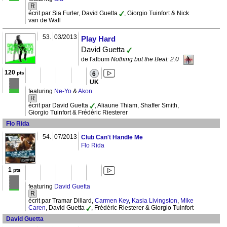
R
écrit par Sia Furler, David Guetta
, Giorgio Tuinfort & Nick
van de Wall
53.
03/2013
Play Hard
David Guetta
de l'album
Nothing but the Beat: 2.0
120
pts
6
UK
featuring
Ne-Yo
&
Akon
R
écrit par David Guetta
, Aliaune Thiam, Shaffer Smith,
Giorgio Tuinfort & Frédéric Riesterer
Flo Rida
54.
07/2013
Club Can't Handle Me
Flo Rida
1
pts
featuring
David Guetta
R
écrit par Tramar Dillard,
Carmen Key
,
Kasia Livingston
,
Mike
Caren
, David Guetta
, Frédéric Riesterer & Giorgio Tuinfort
David Guetta