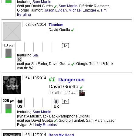
featuring
Sam Martin
écrit par David Guetta
,
Sam Martin
, Frédéric Riesterer,
Giorgio Tuinfort,
Jason Evigan
,
Michael Einziger
&
Tim
Bergling
63.
08/2014
Titanium
David Guetta
13
pts
featuring
Sia
R
écrit par Sia Furler, David Guetta
, Giorgio Tuinfort & Nick
van de Wall
64.
10/2014
#1
Dangerous
David Guetta
de l'album
Listen
225
pts
56
5
US
UK
featuring
Sam Martin
[What A Music/Jack Back/Parlophone Digital]
écrit par David Guetta
, Giorgio Tuinfort, Sam Martin, Jason
Evigan &
Lindy Robbins
65.
12/2014
Bang My Head