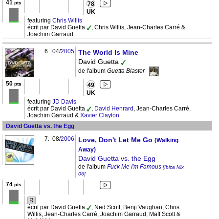
41
pts
78
UK
featuring
Chris Willis
écrit par David Guetta
, Chris Willis, Jean-Charles Carré &
Joachim Garraud
6.
04/
2005
The World Is Mine
David Guetta
de l'album
Guetta Blaster
50
pts
49
UK
featuring
JD Davis
écrit par David Guetta
,
David Henrard
, Jean-Charles Carré,
Joachim Garraud &
Xavier Clayton
David Guetta vs. the Egg
7.
08/
2006
Love, Don't Let Me Go
(Walking
Away)
David Guetta vs. the Egg
de l'album
Fuck Me I'm Famous
[Ibiza Mix
06]
74
pts
R
écrit par David Guetta
, Ned Scott, Benji Vaughan, Chris
Willis, Jean-Charles Carré, Joachim Garraud, Maff Scott &