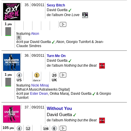
35.
09/2011
Sexy Bitch
David Guetta
de l'album
One Love
1
pts
featuring
Akon
R
écrit par David Guetta
, Akon, Giorgio Tuinfort & Jean-
Claude Sindres
36.
09/2011
Turn Me On
David Guetta
de l'album
Nothing but the Beat
1
pts
4
1
20
US
UK
dance
featuring
Nicki Minaj
[What A Music/Astralwerks Digital]
écrit par
Ester Dean
, Onika Maraj, David Guetta
& Giorgio
Tuinfort
37.
09/2011
Without You
David Guetta
de l'album
Nothing but the Beat
105
pts
4
12
6
106