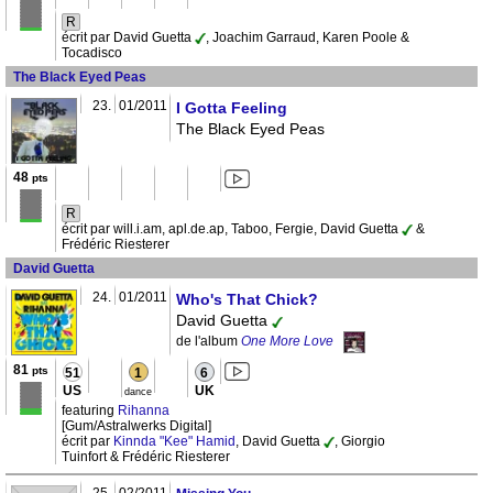
R
écrit par David Guetta
, Joachim Garraud, Karen Poole &
Tocadisco
The Black Eyed Peas
23.
01/2011
I Gotta Feeling
The Black Eyed Peas
48
pts
R
écrit par will.i.am, apl.de.ap, Taboo, Fergie, David Guetta
&
Frédéric Riesterer
David Guetta
24.
01/2011
Who's That Chick?
David Guetta
de l'album
One More Love
81
pts
51
1
6
US
UK
dance
featuring
Rihanna
[Gum/Astralwerks Digital]
écrit par
Kinnda "Kee" Hamid
, David Guetta
, Giorgio
Tuinfort & Frédéric Riesterer