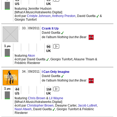
US
UK
featuring Jennifer Hudson
[What A Music/Astralwerks Digital]
écrit par
Cristyle Johnson
,
Anthony Preston
, David Guetta
&
Giorgio Tuinfort
33.
09/2011
Crank It Up
David Guetta
de l'album
Nothing but the Beat
1
pts
96
UK
featuring
Akon
écrit par David Guetta
, Giorgio Tuinfort, Aliaune Thiam &
Frédéric Riesterer
34.
09/2011
I Can Only Imagine
David Guetta
de l'album
Nothing but the Beat
1
pts
44
158
US
UK
featuring
Chris Brown
&
Lil Wayne
[What A Music/Astralwerks Digital]
écrit par
Christopher Brown
, Dwayne Carter,
Jacob Luttrell
,
Nasri Atweh
, David Guetta
, Giorgio Tuinfort & Frédéric
Riesterer