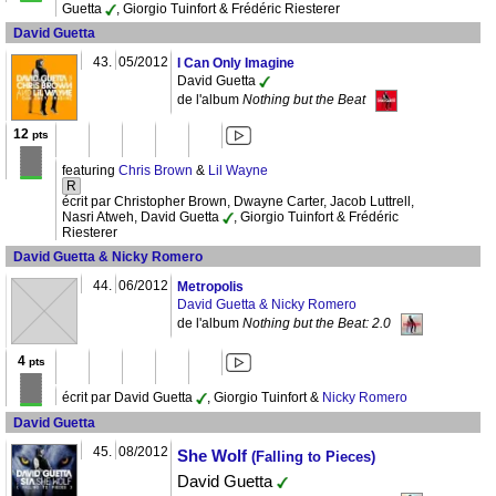
Guetta
, Giorgio Tuinfort & Frédéric Riesterer
David Guetta
43.
05/2012
I Can Only Imagine
David Guetta
de l'album
Nothing but the Beat
12
pts
featuring
Chris Brown
&
Lil Wayne
R
écrit par Christopher Brown, Dwayne Carter, Jacob Luttrell,
Nasri Atweh, David Guetta
, Giorgio Tuinfort & Frédéric
Riesterer
David Guetta & Nicky Romero
44.
06/2012
Metropolis
David Guetta & Nicky Romero
de l'album
Nothing but the Beat: 2.0
4
pts
écrit par David Guetta
, Giorgio Tuinfort &
Nicky Romero
David Guetta
45.
08/2012
She Wolf
(Falling to Pieces)
David Guetta