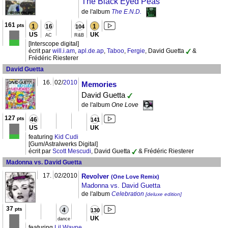
The Black Eyed Peas
de l'album
The E.N.D.
161
pts
1
16
1
104
US
UK
AC
R&B
[Interscope digital]
écrit par
will.i.am
,
apl.de.ap
,
Taboo
,
Fergie
, David Guetta
&
Frédéric Riesterer
David Guetta
16.
02/
2010
Memories
David Guetta
de l'album
One Love
127
pts
46
141
US
UK
featuring
Kid Cudi
[Gum/Astralwerks Digital]
écrit par
Scott Mescudi
, David Guetta
& Frédéric Riesterer
Madonna vs. David Guetta
17.
02/2010
Revolver
(One Love Remix)
Madonna vs. David Guetta
de l'album
Celebration
[deluxe edition]
37
pts
4
130
UK
dance
featuring
Lil Wayne