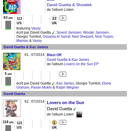
David Guetta & Showtek
de l'album
Listen
63
pts
22
113
US
UK
featuring
Vassy
écrit par David Guetta
,
Sjoerd Janssen
,
Wouter Janssen
,
Giorgio Tuinfort,
Ossama Al Sarraf
,
Ned Shepard
,
Nick Turpin
,
Manian
&
Vassy
David Guetta & Kaz James
61.
07/2014
Blast Off
David Guetta & Kaz James
de l'album
Lovers on the Sun EP
5
pts
écrit par David Guetta
,
Kaz James
, Giorgio Tuinfort,
Ebow
Graham
,
Pavan Mukhi
&
Ralph Wegner
David Guetta
62.
07/2014
Lovers on the Sun
David Guetta
de l'album
Listen
118
pts
1
121
US
UK