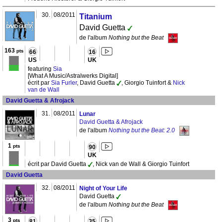
30.
08/2011
Titanium
David Guetta
de l'album
Nothing but the Beat
163
pts
66
16
US
UK
featuring
Sia
[What A Music/Astralwerks Digital]
écrit par
Sia Furler
, David Guetta
, Giorgio Tuinfort &
Nick
van de Wall
David Guetta & Afrojack
31.
08/2011
Lunar
David Guetta & Afrojack
de l'album
Nothing but the Beat: 2.0
1
pts
90
UK
écrit par David Guetta
, Nick van de Wall & Giorgio Tuinfort
David Guetta
32.
08/2011
Night of Your Life
David Guetta
de l'album
Nothing but the Beat
3
pts
81
35