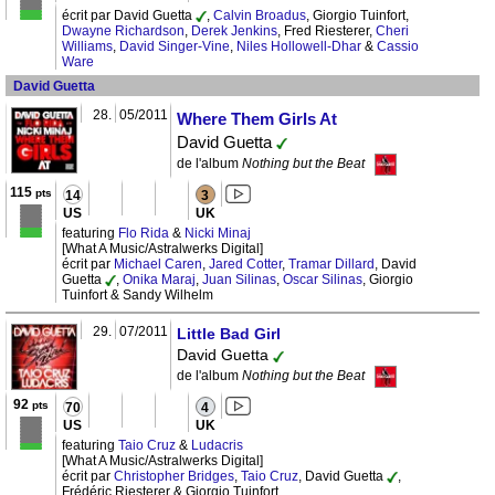
écrit par David Guetta
,
Calvin Broadus
, Giorgio Tuinfort,
Dwayne Richardson
,
Derek Jenkins
, Fred Riesterer,
Cheri
Williams
,
David Singer-Vine
,
Niles Hollowell-Dhar
&
Cassio
Ware
David Guetta
28.
05/2011
Where Them Girls At
David Guetta
de l'album
Nothing but the Beat
115
pts
14
3
US
UK
featuring
Flo Rida
&
Nicki Minaj
[What A Music/Astralwerks Digital]
écrit par
Michael Caren
,
Jared Cotter
,
Tramar Dillard
, David
Guetta
,
Onika Maraj
,
Juan Silinas
,
Oscar Silinas
, Giorgio
Tuinfort & Sandy Wilhelm
29.
07/2011
Little Bad Girl
David Guetta
de l'album
Nothing but the Beat
92
pts
70
4
US
UK
featuring
Taio Cruz
&
Ludacris
[What A Music/Astralwerks Digital]
écrit par
Christopher Bridges
,
Taio Cruz
, David Guetta
,
Frédéric Riesterer & Giorgio Tuinfort