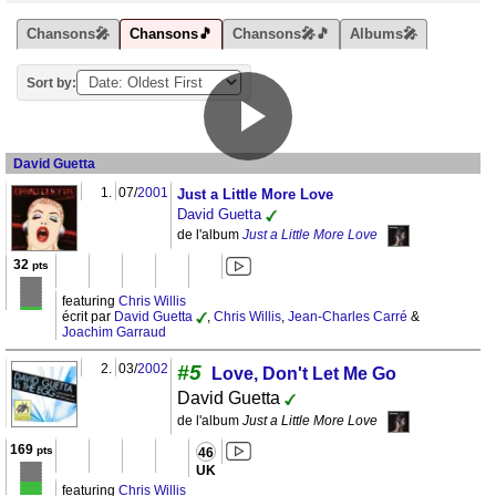
Chansons🎤
Chansons🎵
Chansons🎤🎵
Albums🎤
Sort by:
David Guetta
1.
07/
2001
Just a Little More Love
David Guetta
de l'album
Just a Little More Love
32
pts
featuring
Chris Willis
écrit par
David Guetta
,
Chris Willis
,
Jean-Charles Carré
&
Joachim Garraud
2.
03/
2002
#5
Love, Don't Let Me Go
David Guetta
de l'album
Just a Little More Love
169
pts
46
UK
featuring
Chris Willis