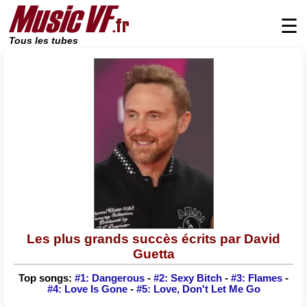
☰
Tous les tubes
Les plus grands succès écrits par David
Guetta
Top songs:
#1: Dangerous
-
#2: Sexy Bitch
-
#3: Flames
-
#4: Love Is Gone
-
#5: Love, Don't Let Me Go