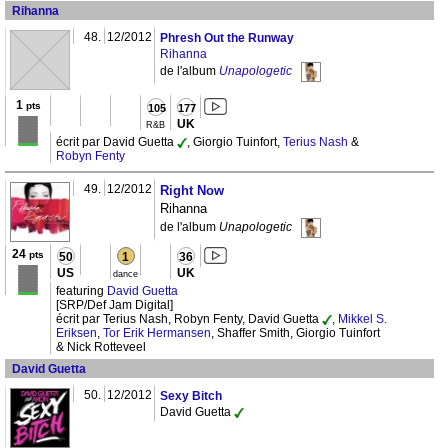
Rihanna
48.
12/2012
Phresh Out the Runway
Rihanna
de l'album
Unapologetic
1
pts
105
177
UK
R&B
écrit par David Guetta
, Giorgio Tuinfort,
Terius Nash
&
Robyn Fenty
49.
12/2012
Right Now
Rihanna
de l'album
Unapologetic
24
pts
50
1
36
US
UK
dance
featuring
David Guetta
[SRP/Def Jam Digital]
écrit par Terius Nash, Robyn Fenty, David Guetta
,
Mikkel S.
Eriksen
,
Tor Erik Hermansen
, Shaffer Smith, Giorgio Tuinfort
& Nick Rotteveel
David Guetta
50.
12/2012
Sexy Bitch
David Guetta