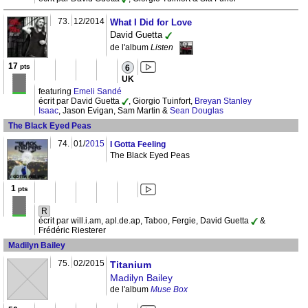
73.
12/2014
What I Did for Love
David Guetta
de l'album
Listen
17
pts
6
UK
featuring
Emeli Sandé
écrit par David Guetta
, Giorgio Tuinfort,
Breyan Stanley
Isaac
, Jason Evigan, Sam Martin &
Sean Douglas
The Black Eyed Peas
74.
01/
2015
I Gotta Feeling
The Black Eyed Peas
1
pts
R
écrit par will.i.am, apl.de.ap, Taboo, Fergie, David Guetta
&
Frédéric Riesterer
Madilyn Bailey
75.
02/2015
Titanium
Madilyn Bailey
de l'album
Muse Box