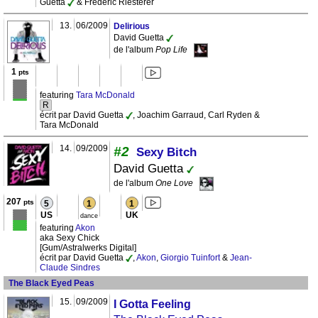
Guetta
& Frédéric Riesterer
13.
06/2009
Delirious
David Guetta
de l'album
Pop Life
1
pts
featuring
Tara McDonald
R
écrit par David Guetta
, Joachim Garraud, Carl Ryden &
Tara McDonald
14.
09/2009
#2
Sexy Bitch
David Guetta
de l'album
One Love
207
pts
5
1
1
US
UK
dance
featuring
Akon
aka Sexy Chick
[Gum/Astralwerks Digital]
écrit par David Guetta
,
Akon
,
Giorgio Tuinfort
&
Jean-
Claude Sindres
The Black Eyed Peas
15.
09/2009
I Gotta Feeling