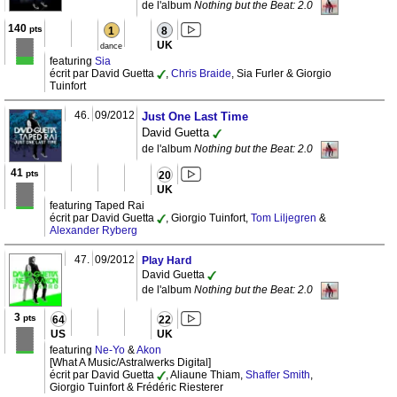
de l'album
Nothing but the Beat: 2.0
140
pts
1
8
UK
dance
featuring
Sia
écrit par David Guetta
,
Chris Braide
, Sia Furler & Giorgio
Tuinfort
46.
09/2012
Just One Last Time
David Guetta
de l'album
Nothing but the Beat: 2.0
41
pts
20
UK
featuring Taped Rai
écrit par David Guetta
, Giorgio Tuinfort,
Tom Liljegren
&
Alexander Ryberg
47.
09/2012
Play Hard
David Guetta
de l'album
Nothing but the Beat: 2.0
3
pts
64
22
US
UK
featuring
Ne-Yo
&
Akon
[What A Music/Astralwerks Digital]
écrit par David Guetta
, Aliaune Thiam,
Shaffer Smith
,
Giorgio Tuinfort & Frédéric Riesterer