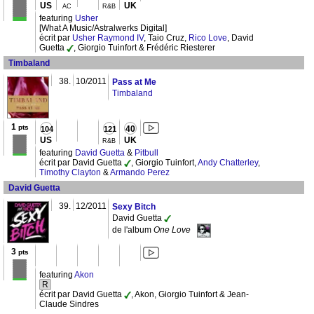
US
UK
AC
R&B
featuring
Usher
[What A Music/Astralwerks Digital]
écrit par
Usher Raymond IV
, Taio Cruz,
Rico Love
, David
Guetta
, Giorgio Tuinfort & Frédéric Riesterer
Timbaland
38.
10/2011
Pass at Me
Timbaland
1
pts
40
104
121
US
UK
R&B
featuring
David Guetta
&
Pitbull
écrit par David Guetta
, Giorgio Tuinfort,
Andy Chatterley
,
Timothy Clayton
&
Armando Perez
David Guetta
39.
12/2011
Sexy Bitch
David Guetta
de l'album
One Love
3
pts
featuring
Akon
R
écrit par David Guetta
, Akon, Giorgio Tuinfort & Jean-
Claude Sindres