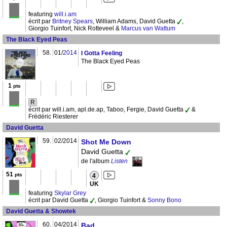
featuring
will.i.am
écrit par
Britney Spears
, William Adams, David Guetta
,
Giorgio Tuinfort, Nick Rotteveel &
Marcus van Wattum
The Black Eyed Peas
58.
01/
2014
I Gotta Feeling
The Black Eyed Peas
1
pts
R
écrit par will.i.am, apl.de.ap, Taboo, Fergie, David Guetta
&
Frédéric Riesterer
David Guetta
59.
02/2014
Shot Me Down
David Guetta
de l'album
Listen
51
pts
4
UK
featuring
Skylar Grey
écrit par David Guetta
, Giorgio Tuinfort &
Sonny Bono
David Guetta & Showtek
60.
04/2014
Bad