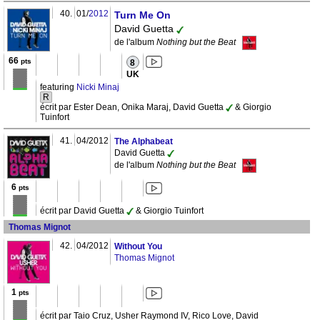
40.
01/
2012
Turn Me On
David Guetta
de l'album
Nothing but the Beat
66
pts
8
UK
featuring
Nicki Minaj
R
écrit par Ester Dean, Onika Maraj, David Guetta
& Giorgio
Tuinfort
41.
04/2012
The Alphabeat
David Guetta
de l'album
Nothing but the Beat
6
pts
écrit par David Guetta
& Giorgio Tuinfort
Thomas Mignot
42.
04/2012
Without You
Thomas Mignot
1
pts
écrit par Taio Cruz, Usher Raymond IV, Rico Love, David