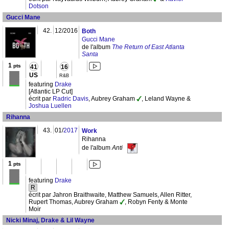
Dotson
Gucci Mane
42.
12/2016
Both
Gucci Mane
de l'album
The Return of East Atlanta
Santa
1
pts
41
16
US
R&B
featuring
Drake
[Atlantic LP Cut]
écrit par
Radric Davis
, Aubrey Graham
, Leland Wayne &
Joshua Luellen
Rihanna
43.
01/
2017
Work
Rihanna
de l'album
Anti
1
pts
featuring
Drake
R
écrit par Jahron Braithwaite, Matthew Samuels, Allen Ritter,
Rupert Thomas, Aubrey Graham
, Robyn Fenty & Monte
Moir
Nicki Minaj, Drake & Lil Wayne