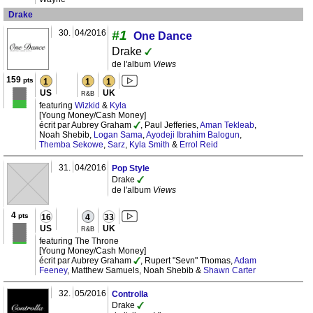
Drake
30.
04/2016
#1
One Dance
Drake
de l'album
Views
159
pts
1
1
1
US
UK
R&B
featuring
Wizkid
&
Kyla
[Young Money/Cash Money]
écrit par Aubrey Graham
, Paul Jefferies,
Aman Tekleab
,
Noah Shebib,
Logan Sama
,
Ayodeji Ibrahim Balogun
,
Themba Sekowe
,
Sarz
,
Kyla Smith
&
Errol Reid
31.
04/2016
Pop Style
Drake
de l'album
Views
4
pts
16
4
33
US
UK
R&B
featuring The Throne
[Young Money/Cash Money]
écrit par Aubrey Graham
, Rupert "Sevn" Thomas,
Adam
Feeney
, Matthew Samuels, Noah Shebib &
Shawn Carter
32.
05/2016
Controlla
Drake