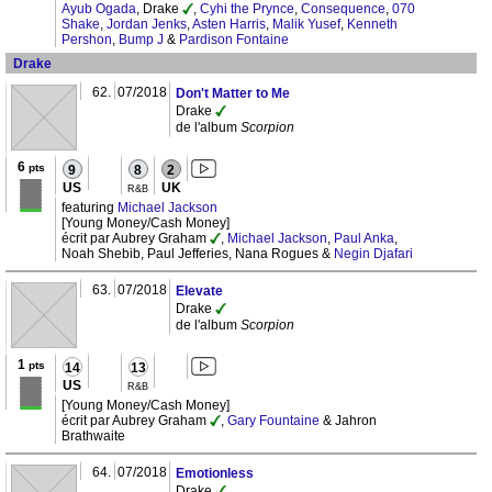
Ayub Ogada
, Drake
,
Cyhi the Prynce
,
Consequence
,
070
Shake
,
Jordan Jenks
,
Asten Harris
,
Malik Yusef
,
Kenneth
Pershon
,
Bump J
&
Pardison Fontaine
Drake
62.
07/2018
Don't Matter to Me
Drake
de l'album
Scorpion
6
pts
9
8
2
US
UK
R&B
featuring
Michael Jackson
[Young Money/Cash Money]
écrit par Aubrey Graham
,
Michael Jackson
,
Paul Anka
,
Noah Shebib, Paul Jefferies, Nana Rogues &
Negin Djafari
63.
07/2018
Elevate
Drake
de l'album
Scorpion
1
pts
14
13
US
R&B
[Young Money/Cash Money]
écrit par Aubrey Graham
,
Gary Fountaine
& Jahron
Brathwaite
64.
07/2018
Emotionless
Drake