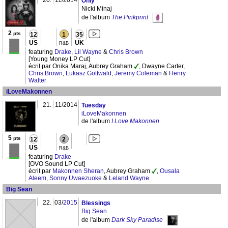
Only
Nicki Minaj
de l'album
The Pinkprint
2
pts
12
1
35
US
UK
R&B
featuring
Drake
,
Lil Wayne
&
Chris Brown
[Young Money LP Cut]
écrit par Onika Maraj, Aubrey Graham
, Dwayne Carter,
Chris Brown
,
Lukasz Gottwald
,
Jeremy Coleman
&
Henry
Walter
iLoveMakonnen
21.
11/2014
Tuesday
iLoveMakonnen
de l'album
I Love Makonnen
5
pts
12
2
US
R&B
featuring
Drake
[OVO Sound LP Cut]
écrit par
Makonnen Sheran
, Aubrey Graham
,
Ousala
Aleem
,
Sonny Uwaezuoke
&
Leland Wayne
Big Sean
22.
03/
2015
Blessings
Big Sean
de l'album
Dark Sky Paradise