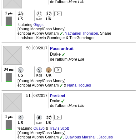
de l'album
More Life
1
pts
40
22
17
US
UK
R&B
featuring
Giggs
[Young Money/Cash Money]
écrit par Aubrey Graham
,
Nathaniel Thomson
, Shane
Lindstrom, Kevin Gomringer & Tim Gomringer
50.
03/2017
Passionfruit
Drake
de l'album
More Life
34
pts
8
5
3
US
UK
R&B
[Young Money/Cash Money]
écrit par Aubrey Graham
&
Nana Rogues
51.
03/2017
Portland
Drake
de l'album
More Life
1
pts
9
6
27
US
UK
R&B
featuring
Quavo
&
Travis Scott
[Young Money/Cash Money]
écrit par Aubrey Graham
,
Quavious Marshall
,
Jacques