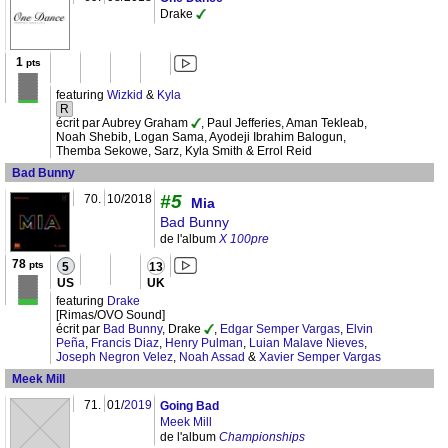
Drake
1
pts
featuring
Wizkid
&
Kyla
R
écrit par Aubrey Graham
, Paul Jefferies, Aman Tekleab,
Noah Shebib, Logan Sama, Ayodeji Ibrahim Balogun,
Themba Sekowe, Sarz, Kyla Smith & Errol Reid
Bad Bunny
#5
70.
10/2018
Mia
Bad Bunny
de l'album
X 100pre
78
pts
5
13
US
UK
featuring
Drake
[Rimas/OVO Sound]
écrit par
Bad Bunny
, Drake
,
Edgar Semper Vargas
,
Elvin
Peña
,
Francis Diaz
,
Henry Pulman
,
Luian Malave Nieves
,
Joseph Negron Velez
,
Noah Assad
&
Xavier Semper Vargas
Meek Mill
71.
01/
2019
Going Bad
Meek Mill
de l'album
Championships