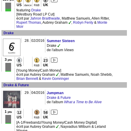
1
1
1
2
US
UK
dance
R&B
featuring
Drake
[Westbury Road LP Cut]
écrit par
Jahron Braithwaite
, Matthew Samuels, Allen Ritter,
Rupert Thomas
, Aubrey Graham
,
Robyn Fenty
&
Monte
Moir
Drake
28.
02/2016
Summer Sixteen
Drake
de l'album
Views
3
pts
6
1
23
US
UK
R&B
[Young Money/Cash Money]
écrit par Aubrey Graham
, Matthew Samuels, Noah Shebib,
Brian Bennett
&
Kevin Gomringer
Drake & Future
29.
04/2016
Jumpman
Drake & Future
de l'album
What a Time to Be Alive
1
pts
12
3
58
US
UK
R&B
[A-1/Freebandz/Young Money/Cash Money Digital]
écrit par Aubrey Graham
, Nayvadius Wilburn & Leland
Wayne