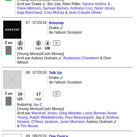
écrit par Drake
, Boi-1da, Allen Ritter,
Tavoris Hollins Jr.
,
Dave Atkinson
,
Samuel Barnes
,
Anthony Cruz
,
Nasir Jones
,
Inga Marchand
,
Cory McKay
&
Jean-Claude Olivier
67.
07/2018
Nonstop
Drake
de l'album
Scorpion
2
pts
2
2
4
US
UK
R&B
[Young Money/Cash Money]
écrit par Aubrey Graham
,
Brytavious Chambers
& Dion
Wilson
68.
07/2018
Talk Up
Drake
de l'album
Scorpion
1
pts
20
17
US
R&B
featuring
Jay-Z
[Young Money/Cash Money]
écrit par
Marshall Jones
,
Greg Webster
,
Leroy Bonner
,
Andre
Young
,
Ralph Middlebrooks
,
Paul Beauregard
, Jay-Z,
Andrew
Noland
,
O'Shea Jackson
,
Junie Morrison
, Aubrey Graham
&
Tim Moore
69.
08/2018
One Dance