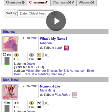
Chansons🎤
Chansons🎵
Chansons🎤🎵
Albums🎤
Sort by:
Rihanna
1.
01/
2011
What's My Name?
Rihanna
de l'album
Loud
20
pts
1
2
1
US
UK
R&B
featuring
Drake
[SRP/Def Jam LP Cut]
écrit par
Mikkel Storleer Eriksen
,
Tor Erik Hermansen
,
Ester
Dean
,
Traci Hale
&
Aubrey Graham
Nicki Minaj
2.
02/2011
Moment 4 Life
Nicki Minaj
de l'album
Pink Friday
4
pts
13
1
22
US
UK
R&B
featuring
Drake