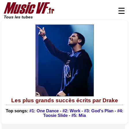
☰
Tous les tubes
Les plus grands succès écrits par Drake
Top songs:
#1: One Dance
-
#2: Work
-
#3: God's Plan
-
#4:
Toosie Slide
-
#5: Mia