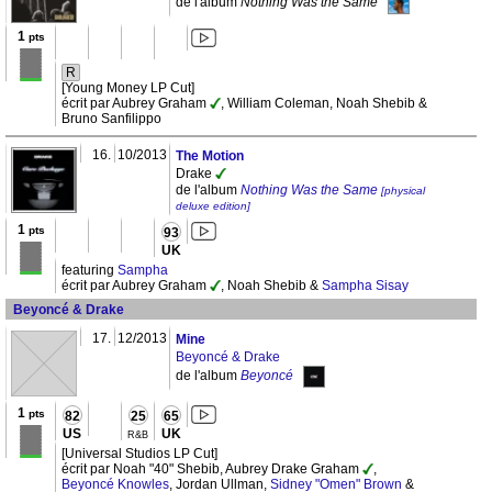
de l'album
Nothing Was the Same
1
pts
R
[Young Money LP Cut]
écrit par Aubrey Graham
, William Coleman, Noah Shebib &
Bruno Sanfilippo
16.
10/2013
The Motion
Drake
de l'album
Nothing Was the Same
[physical
deluxe edition]
1
pts
93
UK
featuring
Sampha
écrit par Aubrey Graham
, Noah Shebib &
Sampha Sisay
Beyoncé & Drake
17.
12/2013
Mine
Beyoncé & Drake
de l'album
Beyoncé
1
pts
82
25
65
US
UK
R&B
[Universal Studios LP Cut]
écrit par Noah "40" Shebib, Aubrey Drake Graham
,
Beyoncé Knowles
, Jordan Ullman,
Sidney "Omen" Brown
&