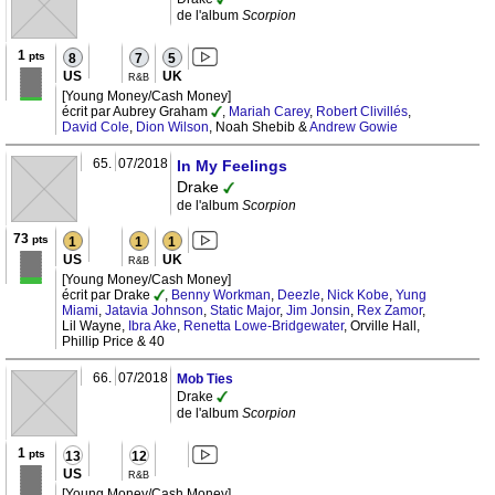
de l'album
Scorpion
1
pts
8
7
5
US
UK
R&B
[Young Money/Cash Money]
écrit par Aubrey Graham
,
Mariah Carey
,
Robert Clivillés
,
David Cole
,
Dion Wilson
, Noah Shebib &
Andrew Gowie
65.
07/2018
In My Feelings
Drake
de l'album
Scorpion
73
pts
1
1
1
US
UK
R&B
[Young Money/Cash Money]
écrit par Drake
,
Benny Workman
,
Deezle
,
Nick Kobe
,
Yung
Miami
,
Jatavia Johnson
,
Static Major
,
Jim Jonsin
,
Rex Zamor
,
Lil Wayne,
Ibra Ake
,
Renetta Lowe-Bridgewater
, Orville Hall,
Phillip Price & 40
66.
07/2018
Mob Ties
Drake
de l'album
Scorpion
1
pts
13
12
US
R&B
[Young Money/Cash Money]