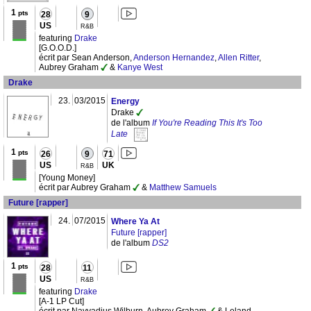
1
pts
28
9
US
R&B
featuring
Drake
[G.O.O.D.]
écrit par Sean Anderson,
Anderson Hernandez
,
Allen Ritter
,
Aubrey Graham
&
Kanye West
Drake
23.
03/2015
Energy
Drake
de l'album
If You're Reading This It's Too
Late
1
pts
26
9
71
US
UK
R&B
[Young Money]
écrit par Aubrey Graham
&
Matthew Samuels
Future [rapper]
24.
07/2015
Where Ya At
Future [rapper]
de l'album
DS2
1
pts
28
11
US
R&B
featuring
Drake
[A-1 LP Cut]
écrit par Nayvadius Wilburn, Aubrey Graham
& Leland