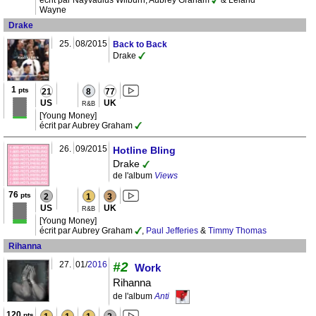
Wayne
Drake
25.
08/2015
Back to Back
Drake
1
pts
21
8
77
US
UK
R&B
[Young Money]
écrit par Aubrey Graham
26.
09/2015
Hotline Bling
Drake
de l'album
Views
76
pts
2
1
3
US
UK
R&B
[Young Money]
écrit par Aubrey Graham
,
Paul Jefferies
&
Timmy Thomas
Rihanna
27.
01/
2016
#2
Work
Rihanna
de l'album
Anti
120
pts