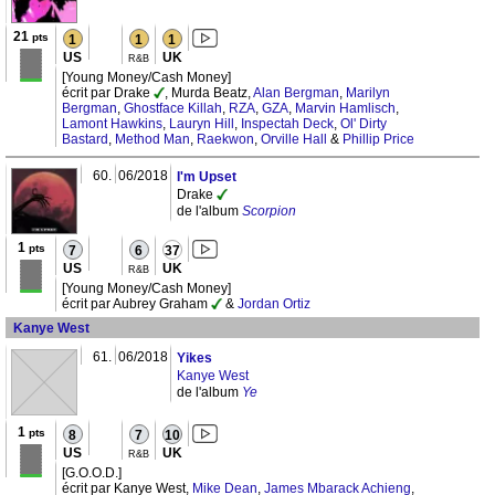
21
pts
1
1
1
US
UK
R&B
[Young Money/Cash Money]
écrit par Drake
, Murda Beatz,
Alan Bergman
,
Marilyn
Bergman
,
Ghostface Killah
,
RZA
,
GZA
,
Marvin Hamlisch
,
Lamont Hawkins
,
Lauryn Hill
,
Inspectah Deck
,
Ol' Dirty
Bastard
,
Method Man
,
Raekwon
,
Orville Hall
&
Phillip Price
60.
06/2018
I'm Upset
Drake
de l'album
Scorpion
1
pts
7
6
37
US
UK
R&B
[Young Money/Cash Money]
écrit par Aubrey Graham
&
Jordan Ortiz
Kanye West
61.
06/2018
Yikes
Kanye West
de l'album
Ye
1
pts
8
7
10
US
UK
R&B
[G.O.O.D.]
écrit par Kanye West,
Mike Dean
,
James Mbarack Achieng
,