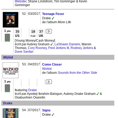
Webster
, Shane Lindstrom, Tim Gomringer & Kevin
Gomringer
52.
03/2017
Teenage Fever
Drake
de l'album
More Life
1
pts
35
18
37
US
UK
R&B
[Young Money/Cash Money]
écrit par Aubrey Graham
,
LaShawn Daniels
, Marvin
Thomas,
Cory Rooney
,
Fred Jerkins III
,
Rodney Jerkins
&
Dave Santan
Wizkid
53.
04/2017
Come Closer
Wizkid
de l'album
Sounds from the Other Side
1
pts
featuring
Drake
écrit par Ayodeji Ibrahim Balogun, Aubrey Drake Graham
&
Osabuohien Osaretin
Drake
54.
07/2017
Signs
Drake