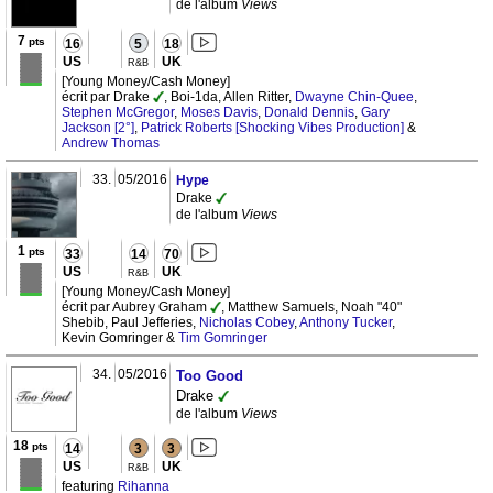
de l'album
Views
7
pts
16
5
18
US
UK
R&B
[Young Money/Cash Money]
écrit par Drake
, Boi-1da, Allen Ritter,
Dwayne Chin-Quee
,
Stephen McGregor
,
Moses Davis
,
Donald Dennis
,
Gary
Jackson [2°]
,
Patrick Roberts [Shocking Vibes Production]
&
Andrew Thomas
33.
05/2016
Hype
Drake
de l'album
Views
1
pts
33
14
70
US
UK
R&B
[Young Money/Cash Money]
écrit par Aubrey Graham
, Matthew Samuels, Noah "40"
Shebib, Paul Jefferies,
Nicholas Cobey
,
Anthony Tucker
,
Kevin Gomringer &
Tim Gomringer
34.
05/2016
Too Good
Drake
de l'album
Views
18
pts
14
3
3
US
UK
R&B
featuring
Rihanna