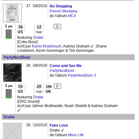
37.
08/2016
No Shopping
French Montana
de l'album
MC4
1
pts
36
12
US
R&B
featuring
Drake
[Coke Boys]
écrit par
Karim Kharbouch
, Aubrey Graham
, Shane
Lindstrom, Kevin Gomringer & Tim Gomringer
PartyNextDoor
38.
08/2016
Come and See Me
PartyNextDoor
de l'album
PartyNextDoor 3
1
pts
55
20
199
US
UK
R&B
featuring
Drake
[OVO Sound]
écrit par Jahron Brathwaite, Noah Shebib & Aubrey Graham
Drake
39.
10/2016
Fake Love
Drake
de l'album
More Life