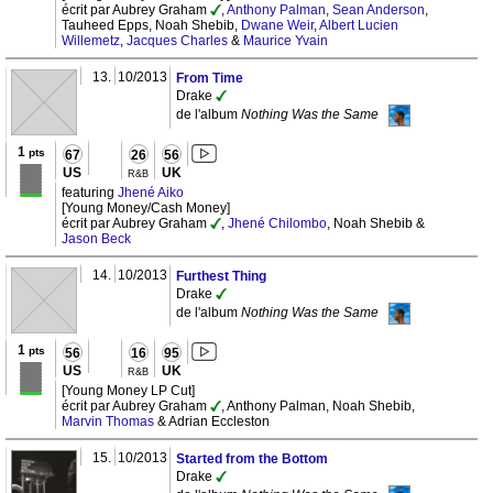
écrit par Aubrey Graham
,
Anthony Palman
,
Sean Anderson
,
Tauheed Epps, Noah Shebib,
Dwane Weir
,
Albert Lucien
Willemetz
,
Jacques Charles
&
Maurice Yvain
13.
10/2013
From Time
Drake
de l'album
Nothing Was the Same
1
pts
67
26
56
US
UK
R&B
featuring
Jhené Aiko
[Young Money/Cash Money]
écrit par Aubrey Graham
,
Jhené Chilombo
, Noah Shebib &
Jason Beck
14.
10/2013
Furthest Thing
Drake
de l'album
Nothing Was the Same
1
pts
56
16
95
US
UK
R&B
[Young Money LP Cut]
écrit par Aubrey Graham
, Anthony Palman, Noah Shebib,
Marvin Thomas
& Adrian Eccleston
15.
10/2013
Started from the Bottom
Drake