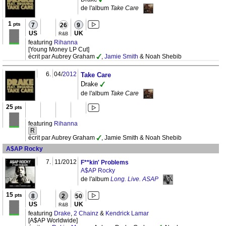
de l'album
Take Care
1
pts
7
26
9
US
UK
R&B
featuring
Rihanna
[Young Money LP Cut]
écrit par Aubrey Graham
,
Jamie Smith
& Noah Shebib
6.
04/
2012
Take Care
Drake
de l'album
Take Care
25
pts
featuring
Rihanna
R
écrit par Aubrey Graham
, Jamie Smith & Noah Shebib
A$AP Rocky
7.
11/2012
F**kin' Problems
A$AP Rocky
de l'album
Long. Live. ASAP
15
pts
8
2
50
US
UK
R&B
featuring
Drake
,
2 Chainz
&
Kendrick Lamar
[A$AP Worldwide]