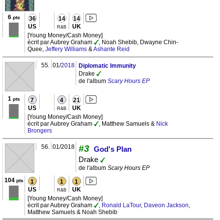
6
pts
36
14
14
US
UK
R&B
[Young Money/Cash Money]
écrit par Aubrey Graham
, Noah Shebib, Dwayne Chin-
Quee,
Jeffery Williams
&
Ashante Reid
55.
01/
2018
Diplomatic Immunity
Drake
de l'album
Scary Hours EP
1
pts
7
4
21
US
UK
R&B
[Young Money/Cash Money]
écrit par Aubrey Graham
, Matthew Samuels &
Nick
Brongers
56.
01/2018
#3
God's Plan
Drake
de l'album
Scary Hours EP
104
pts
1
1
1
US
UK
R&B
[Young Money/Cash Money]
écrit par Aubrey Graham
,
Ronald LaTour
,
Daveon Jackson
,
Matthew Samuels & Noah Shebib