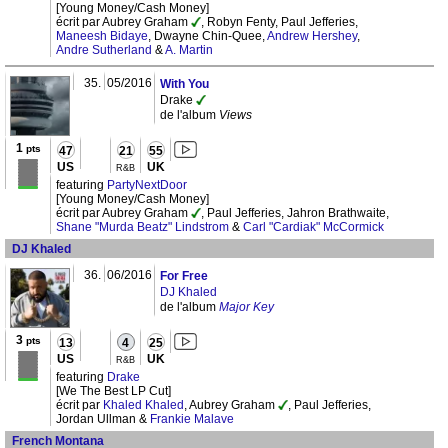
[Young Money/Cash Money]
écrit par Aubrey Graham
, Robyn Fenty, Paul Jefferies,
Maneesh Bidaye
, Dwayne Chin-Quee,
Andrew Hershey
,
Andre Sutherland
&
A. Martin
35.
05/2016
With You
Drake
de l'album
Views
1
pts
47
21
55
US
UK
R&B
featuring
PartyNextDoor
[Young Money/Cash Money]
écrit par Aubrey Graham
, Paul Jefferies, Jahron Brathwaite,
Shane "Murda Beatz" Lindstrom
&
Carl "Cardiak" McCormick
DJ Khaled
36.
06/2016
For Free
DJ Khaled
de l'album
Major Key
3
pts
13
4
25
US
UK
R&B
featuring
Drake
[We The Best LP Cut]
écrit par
Khaled Khaled
, Aubrey Graham
, Paul Jefferies,
Jordan Ullman &
Frankie Malave
French Montana