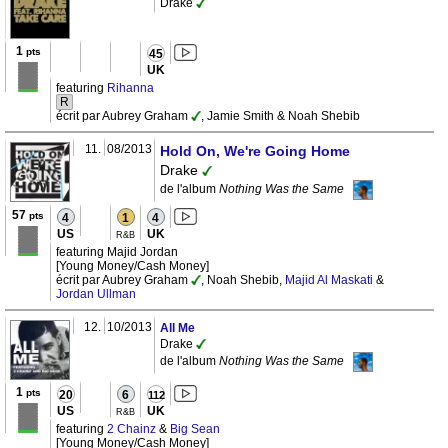
Drake
1
pts
45
UK
featuring
Rihanna
R
écrit par Aubrey Graham
, Jamie Smith & Noah Shebib
11.
08/2013
Hold On, We're Going Home
Drake
de l'album
Nothing Was the Same
57
pts
4
1
4
US
UK
R&B
featuring Majid Jordan
[Young Money/Cash Money]
écrit par Aubrey Graham
, Noah Shebib,
Majid Al Maskati
&
Jordan Ullman
12.
10/2013
All Me
Drake
de l'album
Nothing Was the Same
1
pts
20
6
112
US
UK
R&B
featuring
2 Chainz
&
Big Sean
[Young Money/Cash Money]