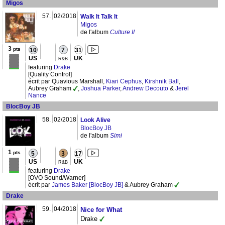
Migos
57.
02/2018
Walk It Talk It
Migos
de l'album
Culture II
3
pts
10
7
31
US
UK
R&B
featuring
Drake
[Quality Control]
écrit par Quavious Marshall,
Kiari Cephus
,
Kirshnik Ball
,
Aubrey Graham
,
Joshua Parker
,
Andrew Decouto
&
Jerel
Nance
BlocBoy JB
58.
02/2018
Look Alive
BlocBoy JB
de l'album
Simi
1
pts
5
3
17
US
UK
R&B
featuring
Drake
[OVO Sound/Warner]
écrit par
James Baker [BlocBoy JB]
& Aubrey Graham
Drake
59.
04/2018
Nice for What
Drake