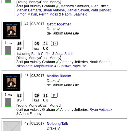
[Young Money/Cash Money]
écrit par Aubrey Graham
, Matthew Samuels, Allen Ritter,
Marvin Bernard
,
Bryan Antoine
,
Daniel Sewell
,
Paul Bender
,
Simon Mavin
,
Perrin Moss
&
Naomi Saalfield
47.
03/2017
Get It Together
Drake
de l'album
More Life
1
pts
45
25
24
US
UK
R&B
featuring
Black Coffee
&
Jorja Smith
[Young Money/Cash Money]
écrit par Aubrey Graham
, Anthony Jefferies, Noah Shebib,
Nkosinathi Maphumulo
&
Busisiwe Nqwiliso
48.
03/2017
Madiba Riddim
Drake
de l'album
More Life
1
pts
51
29
31
US
UK
R&B
[Young Money/Cash Money]
écrit par Aubrey Graham
, Anthony Jefferies,
Ryan Vojtesak
& Adam Feeney
49.
03/2017
No Long Talk
Drake