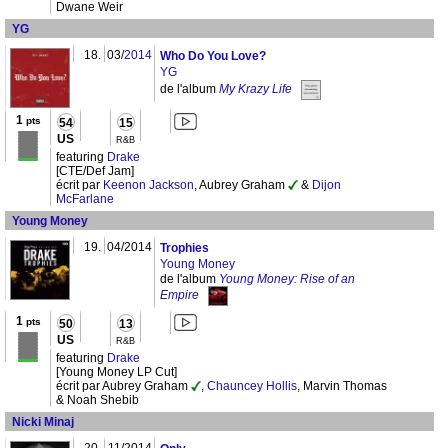
Dwane Weir
YG
18.
03/
2014
Who Do You Love?
YG
de l'album
My Krazy Life
1
pts
54
15
US
R&B
featuring
Drake
[CTE/Def Jam]
écrit par
Keenon Jackson
, Aubrey Graham
&
Dijon
McFarlane
Young Money
19.
04/2014
Trophies
Young Money
de l'album
Young Money: Rise of an
Empire
1
pts
50
13
US
R&B
featuring
Drake
[Young Money LP Cut]
écrit par Aubrey Graham
,
Chauncey Hollis
, Marvin Thomas
& Noah Shebib
Nicki Minaj
20.
11/2014