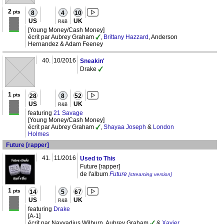
2
pts
8
4
10
US
UK
R&B
[Young Money/Cash Money]
écrit par Aubrey Graham
,
Brittany Hazzard
, Anderson
Hernandez & Adam Feeney
40.
10/2016
Sneakin'
Drake
1
pts
28
8
52
US
UK
R&B
featuring
21 Savage
[Young Money/Cash Money]
écrit par Aubrey Graham
,
Shayaa Joseph
&
London
Holmes
Future [rapper]
41.
11/2016
Used to This
Future [rapper]
de l'album
Future
[streaming version]
1
pts
14
5
67
US
UK
R&B
featuring
Drake
[A-1]
écrit par Nayvadius Wilburn, Aubrey Graham
&
Xavier