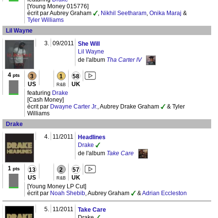
[Young Money 015776]
écrit par Aubrey Graham
,
Nikhil Seetharam
,
Onika Maraj
&
Tyler Williams
Lil Wayne
3.
09/2011
She Will
Lil Wayne
de l'album
Tha Carter IV
4
pts
3
1
58
US
UK
R&B
featuring
Drake
[Cash Money]
écrit par
Dwayne Carter Jr.
, Aubrey Drake Graham
& Tyler
Williams
Drake
4.
11/2011
Headlines
Drake
de l'album
Take Care
1
pts
13
2
57
US
UK
R&B
[Young Money LP Cut]
écrit par
Noah Shebib
, Aubrey Graham
&
Adrian Eccleston
5.
11/2011
Take Care
Drake