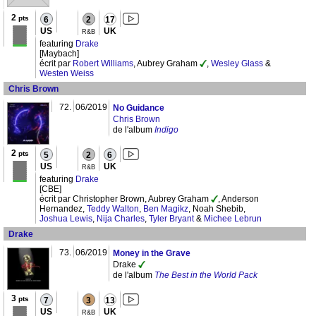
2
pts
6
2
17
US
UK
R&B
featuring
Drake
[Maybach]
écrit par
Robert Williams
, Aubrey Graham
,
Wesley Glass
&
Westen Weiss
Chris Brown
72.
06/2019
No Guidance
Chris Brown
de l'album
Indigo
2
pts
5
2
6
US
UK
R&B
featuring
Drake
[CBE]
écrit par Christopher Brown, Aubrey Graham
, Anderson
Hernandez,
Teddy Walton
,
Ben Magikz
, Noah Shebib,
Joshua Lewis
,
Nija Charles
,
Tyler Bryant
&
Michee Lebrun
Drake
73.
06/2019
Money in the Grave
Drake
de l'album
The Best in the World Pack
3
pts
7
3
13
US
UK
R&B