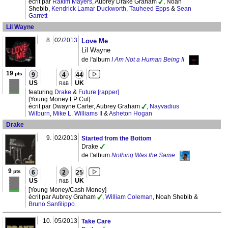
écrit par
Rakim Mayers
, Aubrey Drake Graham
, Noah
Shebib,
Kendrick Lamar Duckworth
,
Tauheed Epps
&
Sean
Garrett
Lil Wayne
8.
02/
2013
Love Me
Lil Wayne
de l'album
I Am Not a Human Being II
19
pts
9
4
44
US
UK
R&B
featuring
Drake
&
Future [rapper]
[Young Money LP Cut]
écrit par Dwayne Carter, Aubrey Graham
,
Nayvadius
Wilburn
,
Mike L. Williams II
&
Asheton Hogan
Drake
9.
02/2013
Started from the Bottom
Drake
de l'album
Nothing Was the Same
9
pts
6
2
25
US
UK
R&B
[Young Money/Cash Money]
écrit par Aubrey Graham
,
William Coleman
, Noah Shebib &
Bruno Sanfilippo
10.
05/2013
Take Care