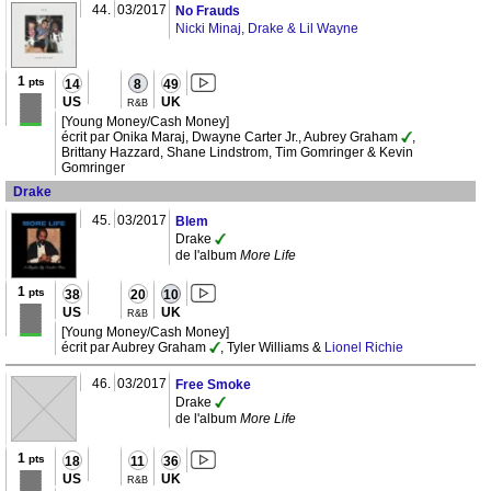
44.
03/2017
No Frauds
Nicki Minaj, Drake & Lil Wayne
1
pts
14
8
49
US
UK
R&B
[Young Money/Cash Money]
écrit par Onika Maraj, Dwayne Carter Jr., Aubrey Graham
,
Brittany Hazzard, Shane Lindstrom, Tim Gomringer & Kevin
Gomringer
Drake
45.
03/2017
Blem
Drake
de l'album
More Life
1
pts
38
20
10
US
UK
R&B
[Young Money/Cash Money]
écrit par Aubrey Graham
, Tyler Williams &
Lionel Richie
46.
03/2017
Free Smoke
Drake
de l'album
More Life
1
pts
18
11
36
US
UK
R&B