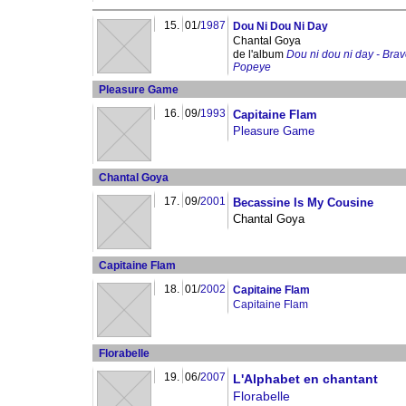
15.
01/
1987
Dou Ni Dou Ni Day
Chantal Goya
de l'album
Dou ni dou ni day - Bra
Popeye
Pleasure Game
16.
09/
1993
Capitaine Flam
Pleasure Game
Chantal Goya
17.
09/
2001
Becassine Is My Cousine
Chantal Goya
Capitaine Flam
18.
01/
2002
Capitaine Flam
Capitaine Flam
Florabelle
19.
06/
2007
L'Alphabet en chantant
Florabelle