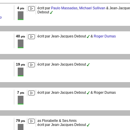
4
écrit par
Paulo Massadas
,
Michael Sullivan
& Jean-Jacque
pts
Debout
vo
40
écrit par Jean-Jacques Debout
&
Roger Dumas
pts
19
écrit par Jean-Jacques Debout
pts
7
écrit par Jean-Jacques Debout
& Roger Dumas
pts
79
as Florabelle & Ses Amis
pts
écrit par Jean-Jacques Debout