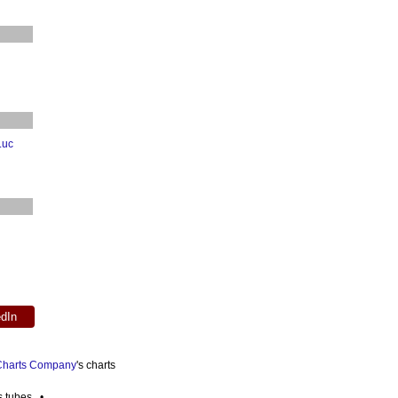
Luc
edIn
 Charts Company
's charts
es tubes •