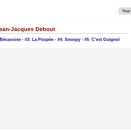
 Jean-Jacques Debout
 Bécassine
-
#3: La Poupée
-
#4: Snoopy
-
#5: C'est Guignol