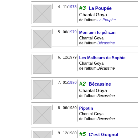
4.
11/
1978
#3
La Poupée
Chantal Goya
de l'album
La Poupée
5.
06/
1979
Mon ami le pélican
Chantal Goya
de l'album
Bécassine
6.
12/1979
Les Malheurs de Sophie
Chantal Goya
de l'album
Bécassine
7.
01/
1980
#2
Bécassine
Chantal Goya
de l'album
Bécassine
8.
06/1980
Pipotin
Chantal Goya
de l'album
Bécassine
9.
12/1980
#5
C'est Guignol