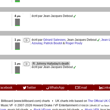
4
écrit par Jean-Jacques Debout
pts
1
écrit par
Gérard Salesses
, Jean-Jacques Debout
,
Jean-
pts
Azoulay
,
Patrick Boutot
&
Roger Pouly
1
R: Johnny Hallyday's death
pts
écrit par Jean-Jacques Debout
Facebook
Twitter
WhatsApp
Email
Link
n Billboard (www.billboard.com) charts • UK charts info based on
The Official UK
Music VF © 2007-2026 Howard Drake / VF Entertainment
07/08/26 19h40:37 xx faux
F.com
, music hit charts •
Rock VF.com
, rock music hit charts •
Music VF.fr
, tous l