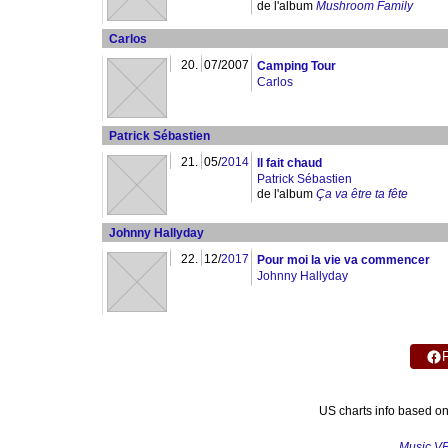
de l'album
Mushroom Family
Carlos
20.
07/2007
Camping Tour
Carlos
Patrick Sébastien
21.
05/
2014
Il fait chaud
Patrick Sébastien
de l'album
Ça va être ta fête
Johnny Hallyday
22.
12/
2017
Pour moi la vie va commencer
Johnny Hallyday
US charts info based o
Music V