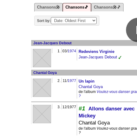
Chansons🎤
Chansons🎵
Chansons🎤🎵
Sort by:
Jean-Jacques Debout
1.
03/
1974
Redeviens Virginie
Jean-Jacques Debout
Chantal Goya
2.
11/
1977
Un lapin
Chantal Goya
de l'album
Voulez-vous danser gr
?
3.
12/1977
#1
Allons danser avec
Mickey
Chantal Goya
de l'album
Voulez-vous danser gr
?