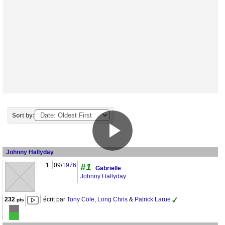
Sort by:
Johnny Hallyday
1.
09/
1976
#1
Gabrielle
Johnny Hallyday
232
écrit par
Tony Cole
,
Long Chris
&
Patrick Larue
pts