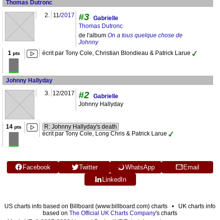
Thomas Dutronc
2.
11/
2017
#3
Gabrielle
Thomas Dutronc
de l'album
On a tous quelque chose de
Johnny
1
écrit par Tony Cole, Christian Blondieau & Patrick Larue
pts
Johnny Hallyday
3.
12/2017
#2
Gabrielle
Johnny Hallyday
14
R: Johnny Hallyday's death
pts
écrit par Tony Cole, Long Chris & Patrick Larue
Facebook
Twitter
WhatsApp
Email
LinkedIn
US charts info based on Billboard (www.billboard.com) charts • UK charts info
based on
The Official UK Charts Company
's charts