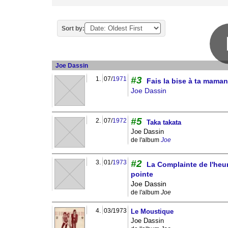
Sort by:
Joe Dassin
#3
1.
07/
1971
Fais la bise à ta maman
Joe Dassin
#5
2.
07/
1972
Taka takata
Joe Dassin
de l'album
Joe
#2
3.
01/
1973
La Complainte de l'heu
pointe
Joe Dassin
de l'album
Joe
4.
03/1973
Le Moustique
Joe Dassin