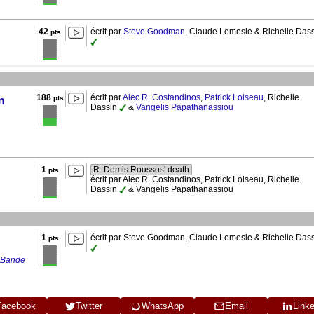
42
écrit par
Steve Goodman
, Claude Lemesle & Richelle Das
pts
188
écrit par
Alec R. Costandinos
,
Patrick Loiseau
, Richelle
pts
n
Dassin
&
Vangelis Papathanassiou
1
R: Demis Roussos' death
pts
écrit par Alec R. Costandinos, Patrick Loiseau, Richelle
Dassin
& Vangelis Papathanassiou
1
écrit par Steve Goodman, Claude Lemesle & Richelle Das
pts
: Bande
Facebook
Twitter
WhatsApp
Email
Link