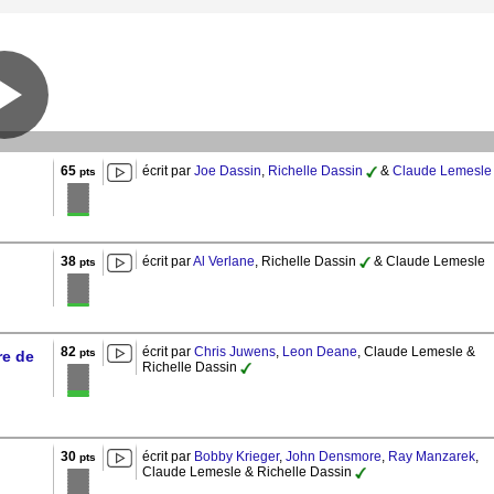
65
écrit par
Joe Dassin
,
Richelle Dassin
&
Claude Lemesle
pts
38
écrit par
Al Verlane
, Richelle Dassin
& Claude Lemesle
pts
82
écrit par
Chris Juwens
,
Leon Deane
, Claude Lemesle &
pts
re de
Richelle Dassin
30
écrit par
Bobby Krieger
,
John Densmore
,
Ray Manzarek
,
pts
Claude Lemesle & Richelle Dassin