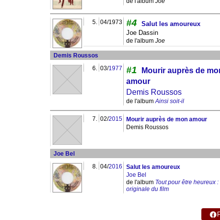
de l'album
Joe
#4
5.
04/1973
Salut les amoureux
Joe Dassin
de l'album
Joe
Demis Roussos
6.
03/
1977
#1
Mourir auprès de mo
amour
Demis Roussos
de l'album
Ainsi soit-il
7.
02/
2015
Mourir auprès de mon amour
Demis Roussos
Joe Bel
8.
04/
2016
Salut les amoureux
Joe Bel
de l'album
Tout pour être heureux 
originale du film