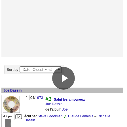
Sort by:
Joe Dassin
1.
04/
1973
#1
Salut les amoureux
Joe Dassin
de l'album
Joe
42
écrit par
Steve Goodman
,
Claude Lemesle
&
Richelle
pts
Dassin