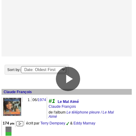
Sort by:
Claude François
1.
06/
1974
#1
Le Mal Aimé
Claude François
de l'album
Le téléphone pleure / Le Mal
Aimé
174
écrit par
Terry Dempsey
&
Eddy Marnay
pts