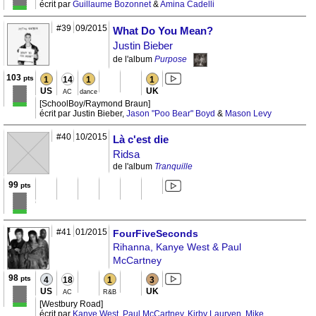
écrit par
Guillaume Bozonnet
&
Amina Cadelli
#39
09/2015
What Do You Mean?
Justin Bieber
de l'album
Purpose
103
pts
1
14
1
1
US
UK
AC
dance
[SchoolBoy/Raymond Braun]
écrit par Justin Bieber,
Jason "Poo Bear" Boyd
&
Mason Levy
#40
10/2015
Là c'est die
Ridsa
de l'album
Tranquille
99
pts
#41
01/2015
FourFiveSeconds
Rihanna, Kanye West & Paul
McCartney
98
pts
4
18
1
3
US
UK
AC
R&B
[Westbury Road]
écrit par
Kanye West
,
Paul McCartney
,
Kirby Lauryen
,
Mike