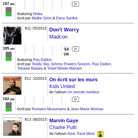
197
pts
featuring
Niska
écrit par
Maître Gims
&
Dany Synthé
#11
05/2015
Don't Worry
Madcon
195
pts
54
UK
featuring
Ray Dalton
écrit par
Teddy Sky
,
Johnny Powers Severin
,
Ray Dalton
,
Tshawe Baqwa
&
Yosef Wolde-Mariam
#12
10/2015
On écrit sur les murs
Kids United
de l'album
Un monde meilleur
192
pts
écrit par
Romano Musumarra
&
Jean-Marie Moreau
#13
08/2015
Marvin Gaye
Charlie Puth
de l'album
Nine Track Mind