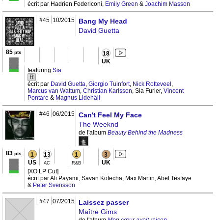
écrit par Hadrien Federiconi,
Emily Green
&
Joachim Masson
#45
10/2015
Bang My Head
David Guetta
85
pts
18
UK
featuring
Sia
R
écrit par
David Guetta
,
Giorgio Tuinfort
,
Nick Rotteveel
,
Marcus van Wattum
,
Christian Karlsson
, Sia Furler,
Vincent
Pontare
&
Magnus Lidehäll
#46
06/2015
Can't Feel My Face
The Weeknd
de l'album
Beauty Behind the Madness
83
pts
1
13
1
3
US
UK
AC
R&B
[XO LP Cut]
écrit par Ali Payami, Savan Kotecha, Max Martin, Abel Tesfaye
&
Peter Svensson
#47
07/2015
Laissez passer
Maître Gims