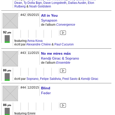
Dean
,
Ty Dolla $ign
,
Dave Longstreth
,
Dallas Austin
,
Elon
Rutberg
&
Noah Goldstein
#42
05/2015
All in You
Synapson
de l'album
Convergence
92
pts
featuring
Anna Kova
écrit par
Alexandre Chière
&
Paul Cucuron
#43
11/2015
No me mires más
Kendji Girac & Soprano
de l'album
Ensemble
86
pts
écrit par
Soprano
,
Felipe Saldivia
,
Fred Savio
&
Kendji Girac
#44
12/2015
Blind
Feder
86
pts
featuring Emmi