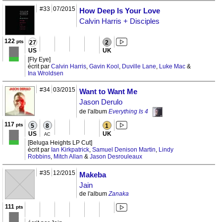
#33
07/2015
How Deep Is Your Love
Calvin Harris + Disciples
122
pts
27
2
US
UK
[Fly Eye]
écrit par
Calvin Harris
,
Gavin Kool
,
Duville Lane
,
Luke Mac
&
Ina Wroldsen
#34
03/2015
Want to Want Me
Jason Derulo
de l'album
Everything Is 4
117
pts
5
8
1
US
UK
AC
[Beluga Heights LP Cut]
écrit par
Ian Kirkpatrick
,
Samuel Denison Martin
,
Lindy
Robbins
,
Mitch Allan
&
Jason Desrouleaux
#35
12/2015
Makeba
Jain
de l'album
Zanaka
111
pts