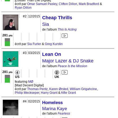
[Louder Than Life Digital]
écrit par
Omar Samuel Pasley
,
Clifton Dillon
,
Mark Bradford
&
Ryan Dillon
#2
12/2015
Cheap Thrills
Sia
de l'album
This Is Acting
281
pts
écrit par
Sia Furler
&
Greg Kurstin
#3
03/2015
Lean On
Major Lazer & DJ Snake
de l'album
Peace Is the Mission
281
pts
4
2
US
UK
featuring
MØ
[Mad Decent Digital]
écrit par
Thomas Pentz
,
Karen Ørsted
,
William Grigahcine
,
Philip Meckseper
,
Harry Grant
&
Alfie Grant
#4
02/2015
Homeless
Marina Kaye
de l'album
Fearless