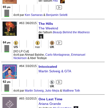
de l'album
Feu
65
pts
écrit par
Ken Samaras
&
Benjamin Seletti
#63
06/2015
The Hills
The Weeknd
de l'album
Beauty Behind the Madness
64
pts
1
1
3
US
UK
R&B
[XO LP Cut]
écrit par Ahmad Balshe,
Carlo Montagnese
,
Emmanuel
Nickerson
& Abel Tesfaye
#64
03/2015
Intoxicated
Martin Solveig & GTA
62
pts
5
UK
écrit par
Martin Solveig
,
Julio Mejia
&
Matthew Toth
#65
02/2015
One Last Time
Ariana Grande