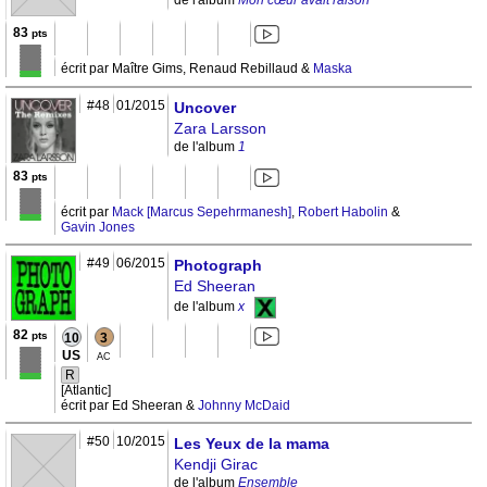
de l'album
Mon cœur avait raison
83
pts
écrit par Maître Gims, Renaud Rebillaud &
Maska
#48
01/2015
Uncover
Zara Larsson
de l'album
1
83
pts
écrit par
Mack [Marcus Sepehrmanesh]
,
Robert Habolin
&
Gavin Jones
#49
06/2015
Photograph
Ed Sheeran
de l'album
x
82
pts
10
3
US
AC
R
[Atlantic]
écrit par Ed Sheeran &
Johnny McDaid
#50
10/2015
Les Yeux de la mama
Kendji Girac
de l'album
Ensemble