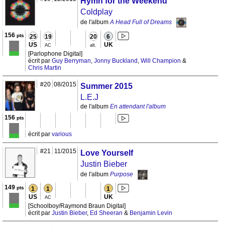
Hymn for the Weekend
Coldplay
de l'album
A Head Full of Dreams
156
pts
25
19
20
6
US
UK
AC
alt.
[Parlophone Digital]
écrit par
Guy Berryman
,
Jonny Buckland
,
Will Champion
&
Chris Martin
#20
08/2015
Summer 2015
L.E.J
de l'album
En attendant l'album
156
pts
écrit par
various
#21
11/2015
Love Yourself
Justin Bieber
de l'album
Purpose
149
pts
1
1
1
US
UK
AC
[Schoolboy/Raymond Braun Digital]
écrit par
Justin Bieber
,
Ed Sheeran
&
Benjamin Levin