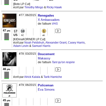
R&B
[Boto LP Cut]
écrit par
Timothy Mingo
&
Ricky Hawk
#77
06/2015
Renegades
X Ambassadors
de l'album
VHS
47
pts
17
10
1
US
AC
alt.
[KIDinaKORNER LP Cut]
écrit par
Noah Feldshuh
,
Alexander Grant
,
Casey Harris
,
Adam Levin
&
Samuel Harris
#78
03/2015
Doucement
Makassy
de l'album
Tant qu'on respire
46
pts
écrit par
Alrick Kalala
&
Tarik Hamiche
#79
06/2015
Policeman
Eva Simons
45
pts