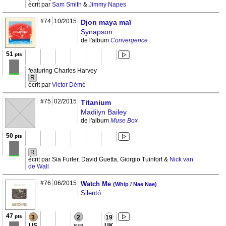
écrit par
Sam Smith
&
Jimmy Napes
#74
10/2015
Djon maya maï
Synapson
de l'album
Convergence
51
pts
featuring Charles Harvey
R
écrit par
Victor Démé
#75
02/2015
Titanium
Madilyn Bailey
de l'album
Muse Box
50
pts
R
écrit par Sia Furler, David Guetta, Giorgio Tuinfort &
Nick van
de Wall
#76
06/2015
Watch Me
(Whip / Nae Nae)
Silentó
47
pts
3
2
19
US
UK