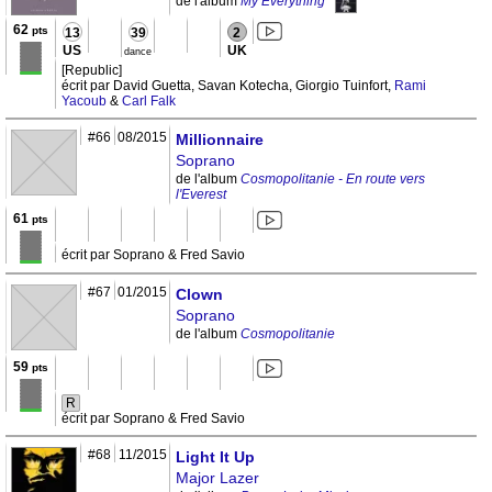
de l'album
My Everything
62
pts
13
39
2
US
UK
dance
[Republic]
écrit par David Guetta, Savan Kotecha, Giorgio Tuinfort,
Rami
Yacoub
&
Carl Falk
#66
08/2015
Millionnaire
Soprano
de l'album
Cosmopolitanie - En route vers
l'Everest
61
pts
écrit par Soprano & Fred Savio
#67
01/2015
Clown
Soprano
de l'album
Cosmopolitanie
59
pts
R
écrit par Soprano & Fred Savio
#68
11/2015
Light It Up
Major Lazer