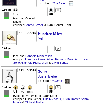
de l'album
Cloud Nine
126
pts
92
8
US
UK
featuring Conrad
[Ultra]
écrit par
Conrad Sewell
& Kyrre Gørvell-Dahll
#31
10/2015
Hundred Miles
Yall
124
pts
featuring
Gabriela Richardson
écrit par
Joan Sala Gasol
,
Albert Pedrero
,
David A. Turover
Seijo
,
Gabriela Richardson
&
David Borras
#32
10/2015
Sorry
Justin Bieber
de l'album
Purpose
124
pts
1
11
1
1
US
UK
AC
dance
[Schoolboy/Raymond Braun Digital]
écrit par Justin Bieber,
Julia Michaels
,
Justin Tranter
,
Sonny
Moore
&
Michael Tucker