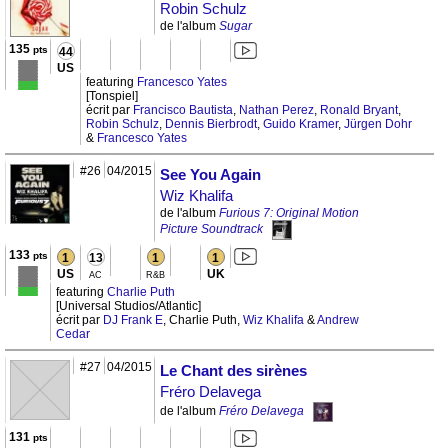
Robin Schulz
de l'album
Sugar
135
pts
44
US
featuring
Francesco Yates
[Tonspiel]
écrit par
Francisco Bautista
,
Nathan Perez
,
Ronald Bryant
,
Robin Schulz
,
Dennis Bierbrodt
,
Guido Kramer
,
Jürgen Dohr
&
Francesco Yates
#26
04/2015
See You Again
Wiz Khalifa
de l'album
Furious 7: Original Motion
Picture Soundtrack
133
pts
1
13
1
1
US
UK
AC
R&B
featuring
Charlie Puth
[Universal Studios/Atlantic]
écrit par
DJ Frank E
, Charlie Puth,
Wiz Khalifa
&
Andrew
Cedar
#27
04/2015
Le Chant des sirènes
Fréro Delavega
de l'album
Fréro Delavega
131
pts