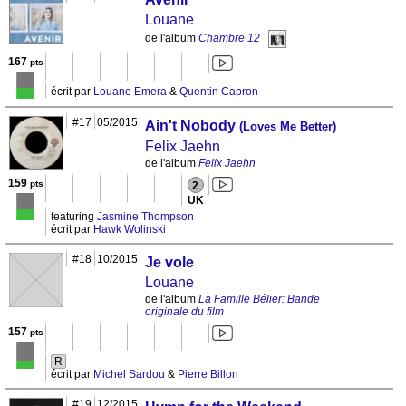
Louane
de l'album
Chambre 12
167
pts
écrit par
Louane Emera
&
Quentin Capron
#17
05/2015
Ain't Nobody
(Loves Me Better)
Felix Jaehn
de l'album
Felix Jaehn
159
pts
2
UK
featuring
Jasmine Thompson
écrit par
Hawk Wolinski
#18
10/2015
Je vole
Louane
de l'album
La Famille Bélier: Bande
originale du film
157
pts
R
écrit par
Michel Sardou
&
Pierre Billon
#19
12/2015