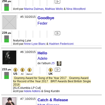
256
pts
écrit par
Marina Dalmas
,
Mathias Wollo
&
Nina Woodford
#5
02/2015
Goodbye
Feder
239
pts
featuring Lyse
écrit par
Anne-Lyse Blanc
&
Hadrien Federiconi
#6
10/2015
Hello
Adele
de l'album
25
233
pts
1
1
1
1
US
UK
AC
dance
Grammy Award for Song of the Year 2017
Grammy Award
for Record of the Year 2017
BRIT Awards Best British Single
2016
[XL/Columbia LP Cut]
écrit par
Adele Adkins
& Greg Kurstin
#7
10/2015
Catch & Release