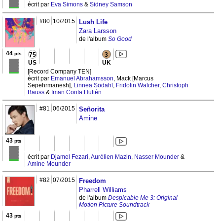
écrit par
Eva Simons
&
Sidney Samson
#80
10/2015
Lush Life
Zara Larsson
de l'album
So Good
44
pts
75
3
US
UK
[Record Company TEN]
écrit par
Emanuel Abrahamsson
, Mack [Marcus
Sepehrmanesh],
Linnea Södahl
,
Fridolin Walcher
,
Christoph
Bauss
&
Iman Conta Hultén
#81
06/2015
Señorita
Amine
43
pts
écrit par
Djamel Fezari
,
Aurélien Mazin
,
Nasser Mounder
&
Amine Mounder
#82
07/2015
Freedom
Pharrell Williams
de l'album
Despicable Me 3: Original
Motion Picture Soundtrack
43
pts