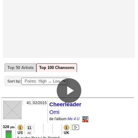
Top 50 Artists
Top 100 Chansons
Sort by:
#1
02/2015
Cheerleader
Omi
de l'album
Me 4 U
328
pts
1
11
1
US
UK
AC