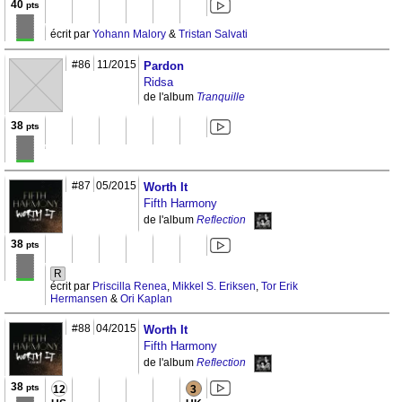
40
pts
écrit par
Yohann Malory
&
Tristan Salvati
#86
11/2015
Pardon
Ridsa
de l'album
Tranquille
38
pts
#87
05/2015
Worth It
Fifth Harmony
de l'album
Reflection
38
pts
R
écrit par
Priscilla Renea
,
Mikkel S. Eriksen
,
Tor Erik
Hermansen
&
Ori Kaplan
#88
04/2015
Worth It
Fifth Harmony
de l'album
Reflection
38
pts
12
3