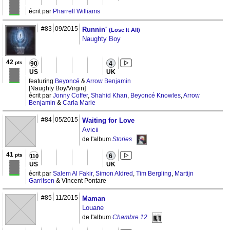
écrit par
Pharrell Williams
#83
09/2015
Runnin'
(Lose It All)
Naughty Boy
42
pts
90
4
US
UK
featuring
Beyoncé
&
Arrow Benjamin
[Naughty Boy/Virgin]
écrit par
Jonny Coffer
,
Shahid Khan
,
Beyoncé Knowles
,
Arrow
Benjamin
&
Carla Marie
#84
05/2015
Waiting for Love
Avicii
de l'album
Stories
41
pts
6
110
US
UK
écrit par
Salem Al Fakir
,
Simon Aldred
,
Tim Bergling
,
Martijn
Garritsen
& Vincent Pontare
#85
11/2015
Maman
Louane
de l'album
Chambre 12