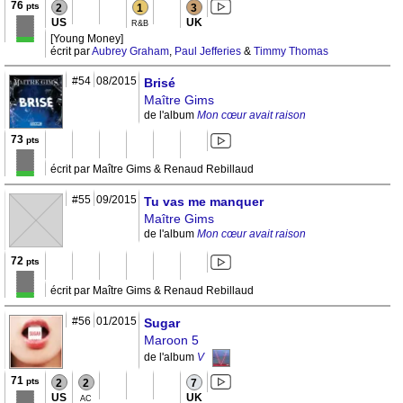
76
pts
2
1
3
US
UK
R&B
[Young Money]
écrit par
Aubrey Graham
,
Paul Jefferies
&
Timmy Thomas
#54
08/2015
Brisé
Maître Gims
de l'album
Mon cœur avait raison
73
pts
écrit par Maître Gims & Renaud Rebillaud
#55
09/2015
Tu vas me manquer
Maître Gims
de l'album
Mon cœur avait raison
72
pts
écrit par Maître Gims & Renaud Rebillaud
#56
01/2015
Sugar
Maroon 5
de l'album
V
71
pts
2
2
7
US
UK
AC