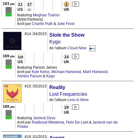
183
pts
21
27
1
US
UK
AC
featuring
Meghan Trainor
[Artist Partners]
écrit par
Charlie Puth
&
Julie Frost
#14
04/2015
Stole the Show
Kygo
de l'album
Cloud Nine
169
pts
24
110
US
UK
featuring Parson James
écrit par
Kyle Kelso
,
Michael Harwood
,
Marli Harwood
,
Ashton Parson
&
Kygo
#15
05/2015
Reality
Lost Frequencies
de l'album
Less Is More
169
pts
29
UK
featuring
Janieck Devy
écrit par
Radboud Miedema
,
Felix De Laet
&
Janieck van de
Polder
#16
01/2015
Avenir