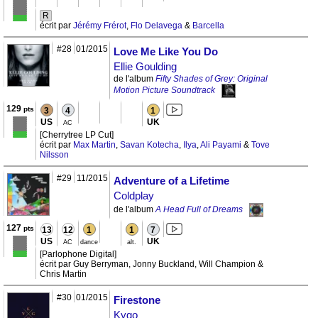
R
écrit par
Jérémy Frérot
,
Flo Delavega
&
Barcella
#28
01/2015
Love Me Like You Do
Ellie Goulding
de l'album
Fifty Shades of Grey: Original
Motion Picture Soundtrack
129
pts
3
4
1
US
UK
AC
[Cherrytree LP Cut]
écrit par
Max Martin
,
Savan Kotecha
,
Ilya
,
Ali Payami
&
Tove
Nilsson
#29
11/2015
Adventure of a Lifetime
Coldplay
de l'album
A Head Full of Dreams
127
pts
13
12
1
1
7
US
UK
AC
dance
alt.
[Parlophone Digital]
écrit par Guy Berryman, Jonny Buckland, Will Champion &
Chris Martin
#30
01/2015
Firestone
Kygo