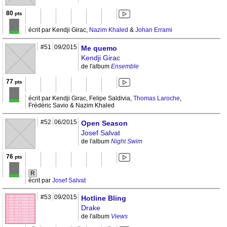
80
pts
écrit par Kendji Girac,
Nazim Khaled
&
Johan Errami
#51
09/2015
Me quemo
Kendji Girac
de l'album
Ensemble
77
pts
écrit par Kendji Girac, Felipe Saldivia,
Thomas Laroche
,
Frédéric Savio & Nazim Khaled
#52
06/2015
Open Season
Josef Salvat
de l'album
Night Swim
76
pts
R
écrit par
Josef Salvat
#53
09/2015
Hotline Bling
Drake
de l'album
Views