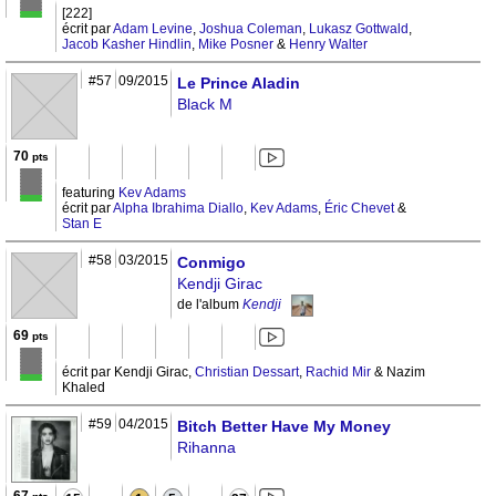
[222]
écrit par
Adam Levine
,
Joshua Coleman
,
Lukasz Gottwald
,
Jacob Kasher Hindlin
,
Mike Posner
&
Henry Walter
#57
09/2015
Le Prince Aladin
Black M
70
pts
featuring
Kev Adams
écrit par
Alpha Ibrahima Diallo
,
Kev Adams
,
Éric Chevet
&
Stan E
#58
03/2015
Conmigo
Kendji Girac
de l'album
Kendji
69
pts
écrit par Kendji Girac,
Christian Dessart
,
Rachid Mir
& Nazim
Khaled
#59
04/2015
Bitch Better Have My Money
Rihanna