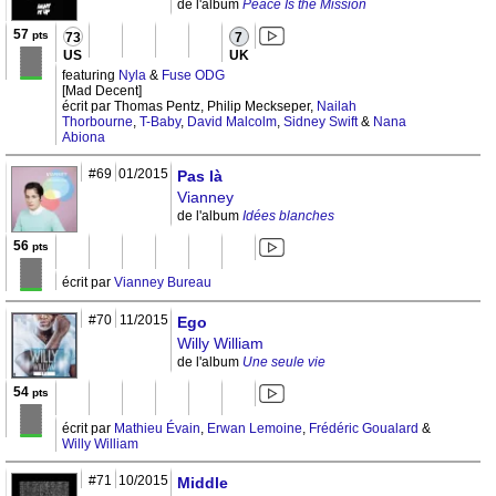
de l'album
Peace Is the Mission
57
pts
73
7
US
UK
featuring
Nyla
&
Fuse ODG
[Mad Decent]
écrit par Thomas Pentz, Philip Meckseper,
Nailah
Thorbourne
,
T-Baby
,
David Malcolm
,
Sidney Swift
&
Nana
Abiona
#69
01/2015
Pas là
Vianney
de l'album
Idées blanches
56
pts
écrit par
Vianney Bureau
#70
11/2015
Ego
Willy William
de l'album
Une seule vie
54
pts
écrit par
Mathieu Évain
,
Erwan Lemoine
,
Frédéric Goualard
&
Willy William
#71
10/2015
Middle