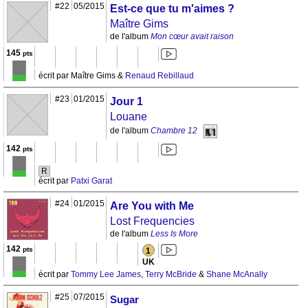
#22
05/2015
Est-ce que tu m'aimes ?
Maître Gims
de l'album
Mon cœur avait raison
145
pts
écrit par Maître Gims &
Renaud Rebillaud
#23
01/2015
Jour 1
Louane
de l'album
Chambre 12
142
pts
R
écrit par
Patxi Garat
#24
01/2015
Are You with Me
Lost Frequencies
de l'album
Less Is More
142
pts
1
UK
écrit par
Tommy Lee James
,
Terry McBride
&
Shane McAnally
#25
07/2015
Sugar