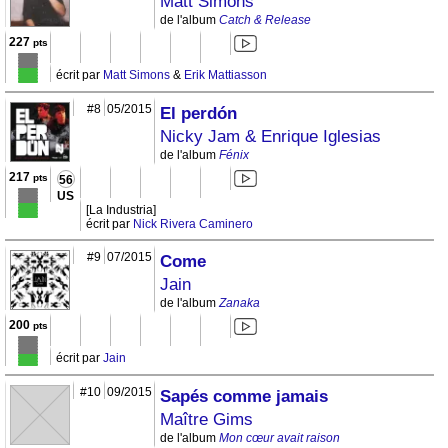
Matt Simons
de l'album
Catch & Release
227
pts
écrit par
Matt Simons
&
Erik Mattiasson
#8
05/2015
El perdón
Nicky Jam & Enrique Iglesias
de l'album
Fénix
217
pts
56
US
[La Industria]
écrit par
Nick Rivera Caminero
#9
07/2015
Come
Jain
de l'album
Zanaka
200
pts
écrit par
Jain
#10
09/2015
Sapés comme jamais
Maître Gims
de l'album
Mon cœur avait raison