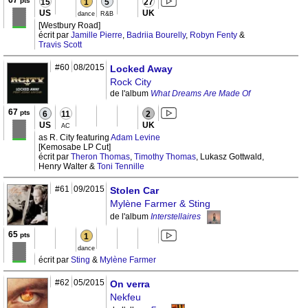
67
pts
15
1
5
27
US
UK
dance
R&B
[Westbury Road]
écrit par
Jamille Pierre
,
Badriia Bourelly
,
Robyn Fenty
&
Travis Scott
#60
08/2015
Locked Away
Rock City
de l'album
What Dreams Are Made Of
67
pts
6
11
2
US
UK
AC
as R. City featuring
Adam Levine
[Kemosabe LP Cut]
écrit par
Theron Thomas
,
Timothy Thomas
, Lukasz Gottwald,
Henry Walter &
Toni Tennille
#61
09/2015
Stolen Car
Mylène Farmer & Sting
de l'album
Interstellaires
65
pts
1
dance
écrit par
Sting
&
Mylène Farmer
#62
05/2015
On verra
Nekfeu