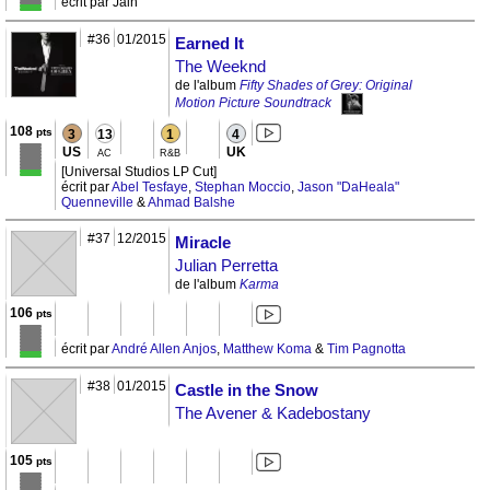
écrit par Jain
#36
01/2015
Earned It
The Weeknd
de l'album
Fifty Shades of Grey: Original
Motion Picture Soundtrack
108
pts
3
13
1
4
US
UK
AC
R&B
[Universal Studios LP Cut]
écrit par
Abel Tesfaye
,
Stephan Moccio
,
Jason "DaHeala"
Quenneville
&
Ahmad Balshe
#37
12/2015
Miracle
Julian Perretta
de l'album
Karma
106
pts
écrit par
André Allen Anjos
,
Matthew Koma
&
Tim Pagnotta
#38
01/2015
Castle in the Snow
The Avener & Kadebostany
105
pts