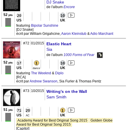
DJ Snake
de l'album
Encore
52
pts
20
10
US
UK
featuring
Bipolar Sunshine
[DJ Snake]
écrit par William Grigahcine,
Aaron Kleinstub
&
Adio Marchant
#72
01/2015
Elastic Heart
Sia
de l'album
1000 Forms of Fear
52
pts
17
1
10
US
UK
dance
featuring
The Weeknd
&
Diplo
[RCA]
écrit par
Andrew Swanson
, Sia Furler & Thomas Pentz
#73
10/2015
Writing's on the Wall
Sam Smith
51
pts
71
20
1
US
UK
AC
Academy Award for Best Original Song 2015
Golden Globe
Award for Best Original Song 2015
[Capitol]