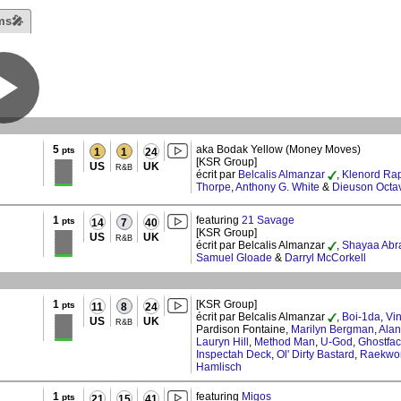
ms🎤
5
aka Bodak Yellow (Money Moves)
pts
1
1
24
[KSR Group]
US
UK
R&B
écrit par
Belcalis Almanzar
,
Klenord Ra
Thorpe
,
Anthony G. White
&
Dieuson Octa
1
featuring
21 Savage
pts
14
7
40
[KSR Group]
US
UK
R&B
écrit par Belcalis Almanzar
,
Shayaa Abr
Samuel Gloade
&
Darryl McCorkell
1
[KSR Group]
pts
11
8
24
écrit par Belcalis Almanzar
,
Boi-1da
,
Vin
US
UK
R&B
Pardison Fontaine,
Marilyn Bergman
,
Ala
Lauryn Hill
,
Method Man
,
U-God
,
Ghostfac
Inspectah Deck
,
Ol' Dirty Bastard
,
Raekwo
Hamlisch
1
featuring
Migos
pts
21
15
41