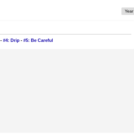
-
#4: Drip
-
#5: Be Careful