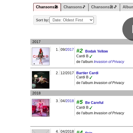
Chansons🎤
Chansons🎵
Chansons🎤🎵
Albu
Sort by:
2017
1.
09/
2017
#2
Bodak Yellow
Cardi B
de l'album
Invasion of Privacy
2.
12/2017
Bartier Cardi
Cardi B
de l'album
Invasion of Privacy
2018
3.
04/
2018
#5
Be Careful
Cardi B
de l'album
Invasion of Privacy
4.
04/2018
#4