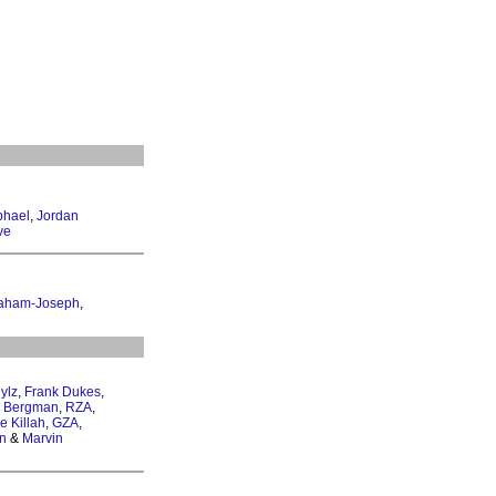
phael
,
Jordan
ve
aham-Joseph
,
ylz
,
Frank Dukes
,
n Bergman
,
RZA
,
e Killah
,
GZA
,
n
&
Marvin