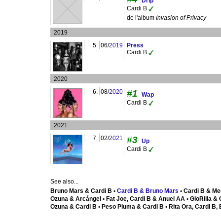
Drip
Cardi B
de l'album
Invasion of Privacy
2019
5.
06/
2019
Press
Cardi B
2020
6.
08/
2020
#1
Wap
Cardi B
2021
7.
02/
2021
#3
Up
Cardi B
See also...
Bruno Mars & Cardi B •
Cardi B & Bruno Mars
• Cardi B & Me
Ozuna & Arcángel • Fat Joe, Cardi B & Anuel AA • GloRilla & 
Ozuna & Cardi B • Peso Pluma & Cardi B • Rita Ora, Cardi B