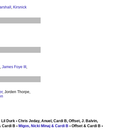
rshall
,
Kirsnick
,
James Foye III
,
er
, Jorden Thorpe,
en
 Lil Durk • Chris Jeday, Anuel, Cardi B, Offset, J. Balvin,
& Cardi B •
Migos, Nicki Minaj & Cardi B
• Offset & Cardi B •