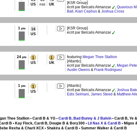
[KSR Group]
US
UK
R&B
écrit par Belcalis Almanzar
,
Quavious Ma
Ball
,
Kiari Cephus
&
Joshua Cross
1
[KSR Group]
pts
16
écrit par Belcalis Almanzar
US
24
featuring
Megan Thee Stallion
pts
1
1
[Atlantic]
US
UK
écrit par Belcalis Almanzar
,
Megan Pete
Austin Owens
&
Frank Rodriguez
1
[Atlantic]
pts
1
écrit par Belcalis Almanzar
,
Joshua Bak
US
Edis Selmani
,
James Steed
&
Matthew All
gan Thee Stallion • Cardi B & YG •
Cardi B, Bad Bunny & J Balvin
• Cardi B, Ye &
Cardi B • Kay Flock, Cardi B, Dougie B & Bory300 •
Lil Nas X & Cardi B
• Migos 
, Bebe Rexha & Charli XCX • Shakira & Cardi B • Summer Walker & Cardi B