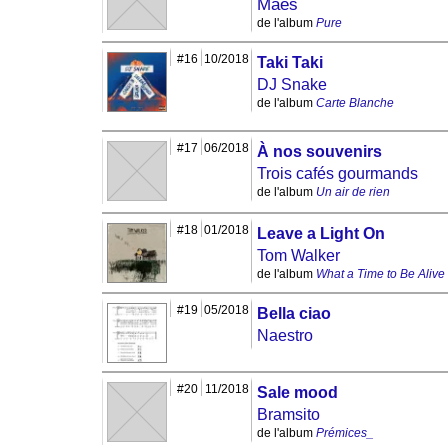
Maes
de l'album
Pure
#16
10/2018
Taki Taki
DJ Snake
de l'album
Carte Blanche
#17
06/2018
À nos souvenirs
Trois cafés gourmands
de l'album
Un air de rien
#18
01/2018
Leave a Light On
Tom Walker
de l'album
What a Time to Be Alive
#19
05/2018
Bella ciao
Naestro
#20
11/2018
Sale mood
Bramsito
de l'album
Prémices_