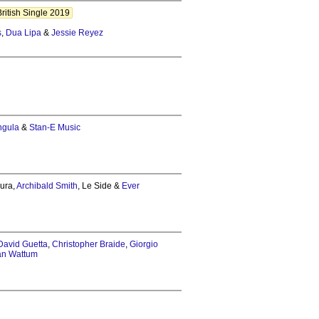
ritish Single 2019
s
,
Dua Lipa
&
Jessie Reyez
ngula
&
Stan-E Music
mura,
Archibald Smith
, Le Side &
Ever
David Guetta
,
Christopher Braide
,
Giorgio
an Wattum