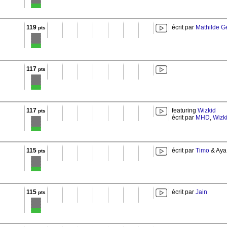
119
écrit par
Mathilde G
pts
117
pts
117
featuring
Wizkid
pts
écrit par
MHD
,
Wizk
115
écrit par
Timo
& Aya
pts
115
écrit par
Jain
pts