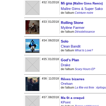
#32
01/2018
Mi gna
(Maître Gims Remix)
Maître Gims & Super Sako
de l'album
Ceinture noire
#33
01/2018
Rolling Stone
Mylène Farmer
de l'album
Désobéissance
#34
06/2018
Solo
Clean Bandit
de l'album
What Is Love?
#35
01/2018
God's Plan
Drake
de l'album
Scary Hours EP
#36
11/2018
Rêves bizarres
Orelsan
de l'album
La fête est finie : épilog
#37
08/2018
Ma 6t a craqué
KPoint