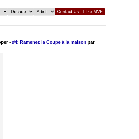
Contact Us
I like MVF
oper -
#4: Ramenez la Coupe à la maison
par