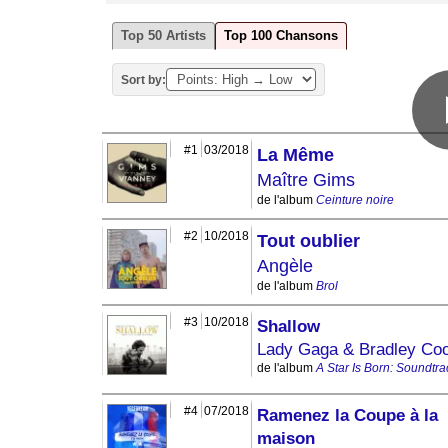
Top 50 Artists
Top 100 Chansons
Sort by:
#1
03/2018
La Même
Maître Gims
de l'album
Ceinture noire
#2
10/2018
Tout oublier
Angèle
de l'album
Brol
#3
10/2018
Shallow
Lady Gaga & Bradley Co
de l'album
A Star Is Born: Soundtra
#4
07/2018
Ramenez la Coupe à la
maison