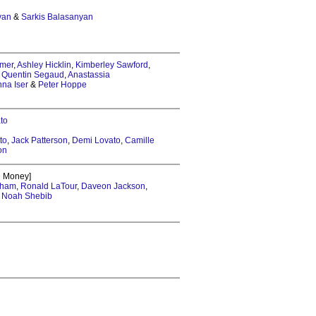
yan
&
Sarkis Balasanyan
rmer
,
Ashley Hicklin
,
Kimberley Sawford
,
,
Quentin Segaud
,
Anastassia
na Iser
&
Peter Hoppe
to
to
,
Jack Patterson
,
Demi Lovato
,
Camille
on
 Money]
aham
,
Ronald LaTour
,
Daveon Jackson
,
&
Noah Shebib