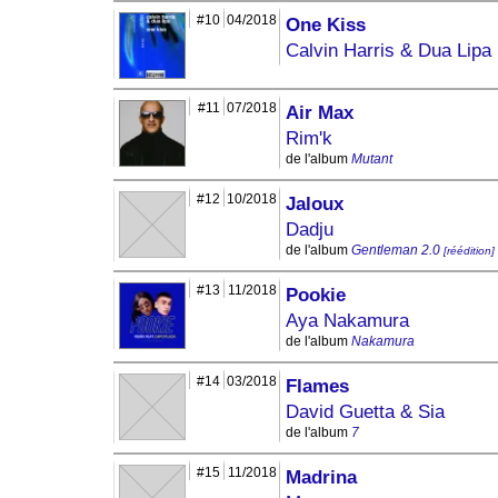
#10
04/2018
One Kiss
Calvin Harris & Dua Lipa
#11
07/2018
Air Max
Rim'k
de l'album
Mutant
#12
10/2018
Jaloux
Dadju
de l'album
Gentleman 2.0
[réédition]
#13
11/2018
Pookie
Aya Nakamura
de l'album
Nakamura
#14
03/2018
Flames
David Guetta & Sia
de l'album
7
#15
11/2018
Madrina