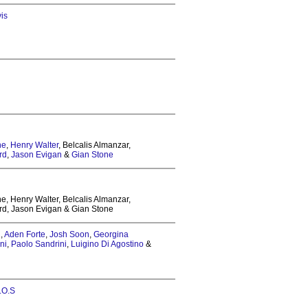
is
ne
,
Henry Walter
, Belcalis Almanzar,
rd
,
Jason Evigan
&
Gian Stone
e, Henry Walter, Belcalis Almanzar,
ard, Jason Evigan & Gian Stone
h
,
Aden Forte
,
Josh Soon
,
Georgina
ni
,
Paolo Sandrini
,
Luigino Di Agostino
&
.O.S