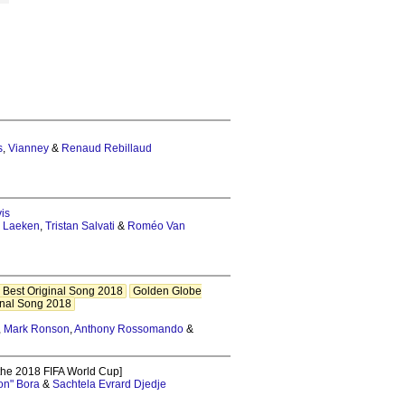
s
,
Vianney
&
Renaud Rebillaud
is
 Laeken
,
Tristan Salvati
&
Roméo Van
 Best Original Song 2018
Golden Globe
inal Song 2018
,
Mark Ronson
,
Anthony Rossomando
&
 the 2018 FIFA World Cup]
on" Bora
&
Sachtela Evrard Djedje