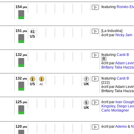
154
featuring
Roméo Elv
pts
151
[La Industria]
pts
41
écrit par
Nicky Jam
US
132
featuring
Cardi B
pts
R
écrit par
Adam Levi
Brittany Talia Hazza
132
featuring
Cardi B
pts
1
1
7
[222]
US
UK
AC
écrit par Adam Levin
Brittany Talia Hazz
125
écrit par
Ivan Goug
pts
5
Kingsley
,
Diego Leo
UK
Carlo Montagner
120
écrit par
Ademo
&
N
pts