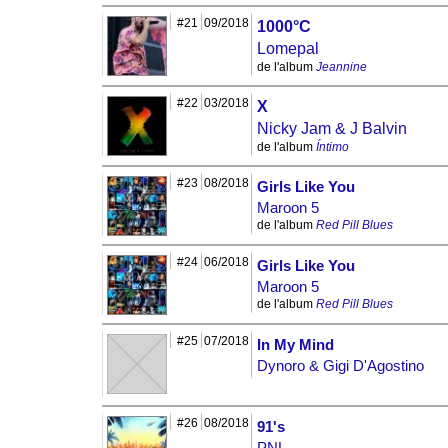
#21
09/2018
1000°C
Lomepal
de l'album
Jeannine
#22
03/2018
X
Nicky Jam & J Balvin
de l'album
Íntimo
#23
08/2018
Girls Like You
Maroon 5
de l'album
Red Pill Blues
#24
06/2018
Girls Like You
Maroon 5
de l'album
Red Pill Blues
#25
07/2018
In My Mind
Dynoro & Gigi D'Agostino
#26
08/2018
91's
PNL