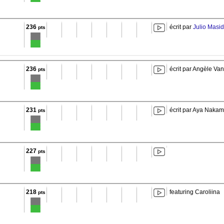
236
écrit par
Julio Masid
pts
236
écrit par Angèle Va
pts
231
écrit par Aya Naka
pts
227
pts
218
featuring Caroliina
pts