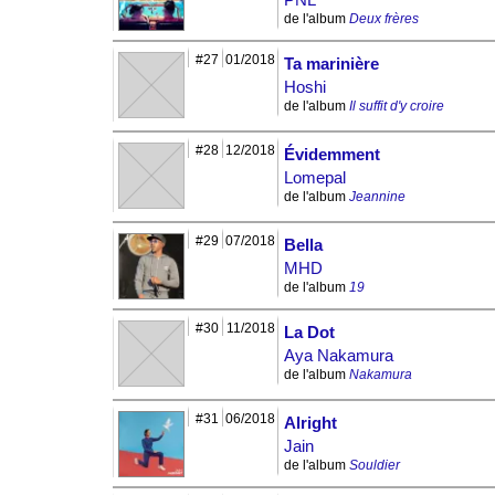
de l'album
Deux frères
#27
01/2018
Ta marinière
Hoshi
de l'album
Il suffit d'y croire
#28
12/2018
Évidemment
Lomepal
de l'album
Jeannine
#29
07/2018
Bella
MHD
de l'album
19
#30
11/2018
La Dot
Aya Nakamura
de l'album
Nakamura
#31
06/2018
Alright
Jain
de l'album
Souldier