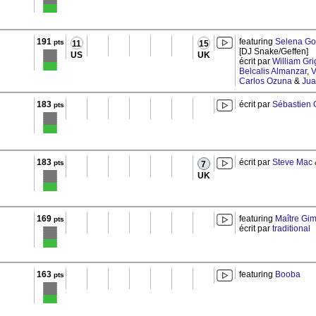
191
featuring
Selena G
pts
11
15
[DJ Snake/Geffen]
US
UK
écrit par
William Gr
Belcalis Almanzar
,
V
Carlos Ozuna
&
Jua
183
écrit par
Sébastien 
pts
183
écrit par
Steve Mac
pts
7
UK
169
featuring
Maître Gi
pts
écrit par
traditional
163
featuring
Booba
pts