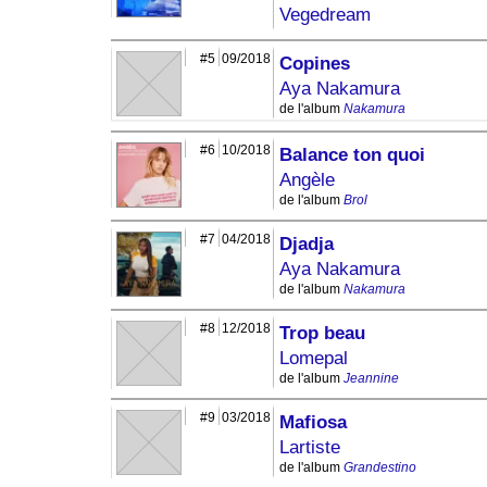
Vegedream
#5
09/2018
Copines
Aya Nakamura
de l'album
Nakamura
#6
10/2018
Balance ton quoi
Angèle
de l'album
Brol
#7
04/2018
Djadja
Aya Nakamura
de l'album
Nakamura
#8
12/2018
Trop beau
Lomepal
de l'album
Jeannine
#9
03/2018
Mafiosa
Lartiste
de l'album
Grandestino