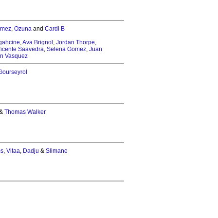
omez
,
Ozuna
and
Cardi B
igahcine
,
Ava Brignol
,
Jordan Thorpe
,
icente Saavedra
,
Selena Gomez
,
Juan
n Vasquez
Gourseyrol
&
Thomas Walker
ms
,
Vitaa
,
Dadju
&
Slimane