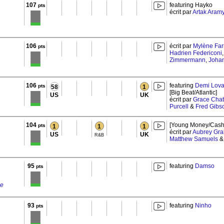
107
featuring Hayko
pts
écrit par
Artak Aram
106
écrit par
Mylène Fa
pts
Hadrien Federiconi
Zimmermann
,
Johan
106
featuring
Demi Lova
pts
58
1
[Big Beat/Atlantic]
US
UK
écrit par
Grace Chat
Purcell
&
Fred Gibs
104
[Young Money/Cash
pts
1
1
1
écrit par
Aubrey Gr
US
UK
R&B
Matthew Samuels
95
featuring
Damso
pts
ue
93
featuring
Ninho
pts