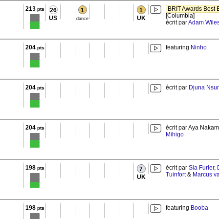
213
BRIT Awards Best B
pts
26
1
1
[Columbia]
US
UK
dance
écrit par
Adam Wile
204
featuring
Ninho
pts
204
écrit par
Djuna Nsu
pts
204
écrit par Aya Naka
pts
Mihigo
198
écrit par
Sia Furler
,
pts
7
Tuinfort
&
Marcus v
UK
198
featuring
Booba
pts