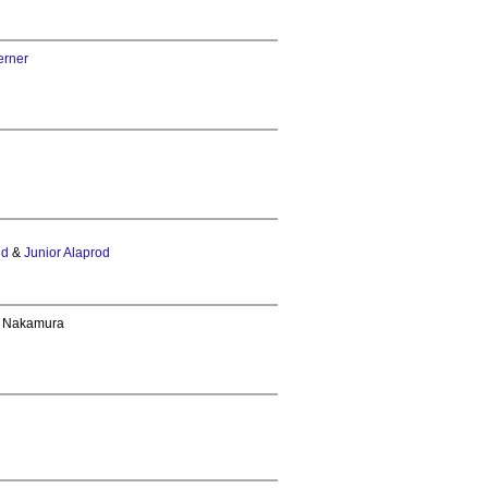
erner
id
&
Junior Alaprod
 Nakamura