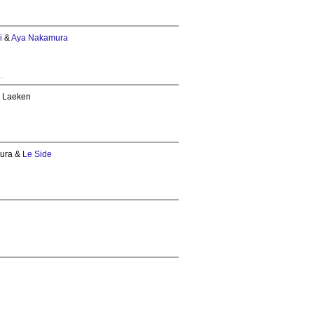
i
&
Aya Nakamura
n Laeken
mura &
Le Side