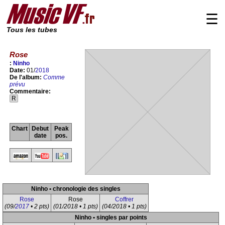
☰
Tous les tubes
Rose
:
Ninho
Date:
01/
2018
De l'album:
Comme
prévu
Commentaire:
R
Chart
Debut
Peak
date
pos.
Ninho • chronologie des singles
Rose
Rose
Coffrer
(09/
2017
• 2 pts)
(01/2018 • 1 pts)
(04/2018 • 1 pts)
Ninho • singles par points