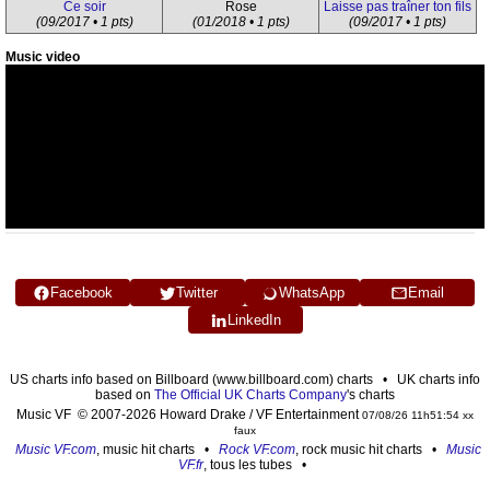
Ce soir
Rose
Laisse pas traîner ton fils
(09/2017 • 1 pts)
(01/2018 • 1 pts)
(09/2017 • 1 pts)
Music video
Facebook
Twitter
WhatsApp
Email
LinkedIn
US charts info based on Billboard (www.billboard.com) charts • UK charts info
based on
The Official UK Charts Company
's charts
Music VF © 2007-2026 Howard Drake / VF Entertainment
07/08/26 11h51:54 xx
faux
Music VF.com
, music hit charts •
Rock VF.com
, rock music hit charts •
Music
VF.fr
, tous les tubes •