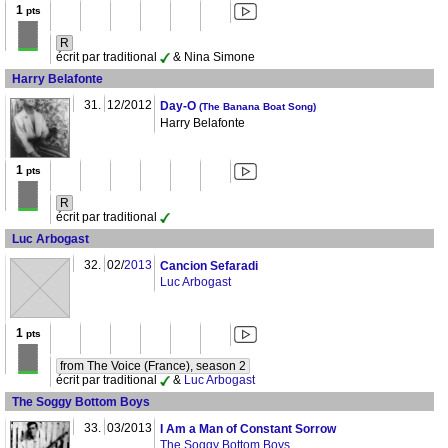
1
pts
R
écrit par traditional
& Nina Simone
Harry Belafonte
31.
12/2012
Day-O
(The Banana Boat Song)
Harry Belafonte
1
pts
R
écrit par traditional
Luc Arbogast
32.
02/
2013
Cancion Sefaradi
Luc Arbogast
1
pts
from The Voice (France), season 2
écrit par traditional
&
Luc Arbogast
The Soggy Bottom Boys
33.
03/2013
I Am a Man of Constant Sorrow
The Soggy Bottom Boys