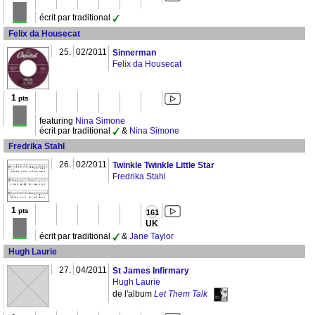
écrit par traditional
Felix da Housecat
25.
02/2011
Sinnerman
Felix da Housecat
1
pts
featuring
Nina Simone
écrit par traditional
&
Nina Simone
Fredrika Stahl
26.
02/2011
Twinkle Twinkle Little Star
Fredrika Stahl
1
pts
161
UK
écrit par traditional
&
Jane Taylor
Hugh Laurie
27.
04/2011
St James Infirmary
Hugh Laurie
de l'album
Let Them Talk