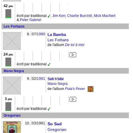
42
pts
écrit par traditional
,
Jim Kerr
,
Charlie Burchill
,
Mick MacNeil
&
Peter Gabriel
Les Forbans
8.
07/
1990
La Bamba
Les Forbans
de l'album
De toi à moi
24
pts
écrit par traditional
Mano Negra
9.
02/
1991
Sidi h'bibi
Mano Negra
de l'album
Puta's Fever
3
pts
écrit par traditional
Gregorian
10.
03/1991
So Sad
Gregorian