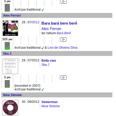
1
pts
écrit par traditional
Alex Ferrari
28.
07/
2012
Bara bará bere berê
Alex Ferrari
de l'album
Bará Berê
121
pts
écrit par traditional
&
Levi de Oliveira Silva
Ska J
29.
07/2012
Bella ciao
Ska J
1
pts
[recorded in 2007]
écrit par traditional
Nina Simone
30.
09/2012
Sinnerman
Nina Simone