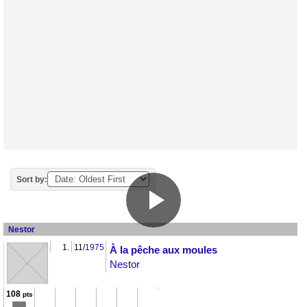
Sort by:
Nestor
1.
11/
1975
À la pêche aux moules
Nestor
108
pts