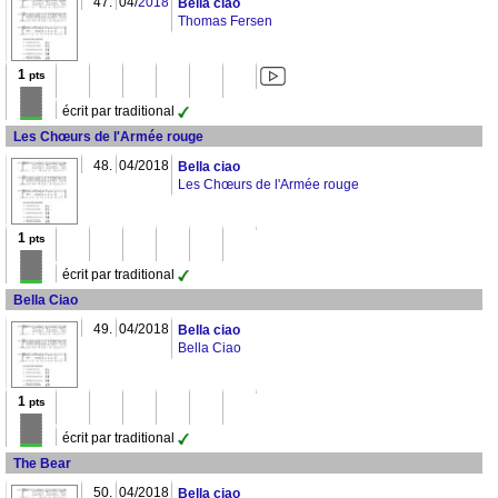
47.
04/
2018
Bella ciao
Thomas Fersen
1
pts
écrit par traditional
Les Chœurs de l'Armée rouge
48.
04/2018
Bella ciao
Les Chœurs de l'Armée rouge
1
pts
écrit par traditional
Bella Ciao
49.
04/2018
Bella ciao
Bella Ciao
1
pts
écrit par traditional
The Bear
50.
04/2018
Bella ciao