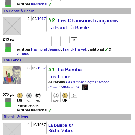
écrit par
traditional
La Bande à Basile
2.
02/
1977
#2
Les Chansons françaises
La Bande à Basile
243
pts
écrit par
Raymond Jeannot
,
Franck Harvel
, traditional
&
various
Los Lobos
3.
09/
1987
#1
La Bamba
Los Lobos
de l'album
La Bamba: Original Motion
Picture Soundtrack
272
pts
1
4
57
11
1
US
UK
AC
ctry
rock
[Slash 28336]
écrit par traditional
Ritchie Valens
4.
10/1987
La Bamba '87
Ritchie Valens