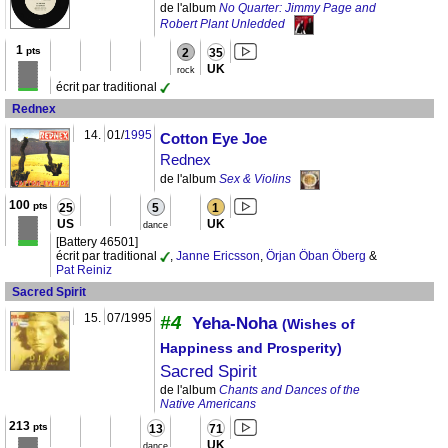
de l'album
No Quarter: Jimmy Page and
Robert Plant Unledded
1
pts
2
35
UK
rock
écrit par traditional
Rednex
14.
01/
1995
Cotton Eye Joe
Rednex
de l'album
Sex & Violins
100
pts
25
5
1
US
UK
dance
[Battery 46501]
écrit par traditional
,
Janne Ericsson
,
Örjan Öban Öberg
&
Pat Reiniz
Sacred Spirit
15.
07/1995
#4
Yeha-Noha
(Wishes of
Happiness and Prosperity)
Sacred Spirit
de l'album
Chants and Dances of the
Native Americans
213
pts
13
71
UK
dance