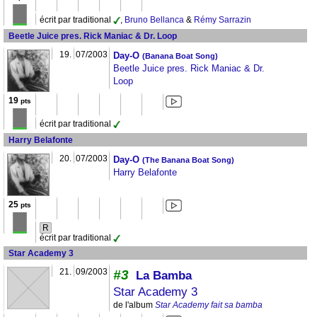
écrit par traditional
,
Bruno Bellanca
&
Rémy Sarrazin
Beetle Juice pres. Rick Maniac & Dr. Loop
19.
07/2003
Day-O
(Banana Boat Song)
Beetle Juice pres. Rick Maniac & Dr.
Loop
19
pts
écrit par traditional
Harry Belafonte
20.
07/2003
Day-O
(The Banana Boat Song)
Harry Belafonte
25
pts
R
écrit par traditional
Star Academy 3
21.
09/2003
#3
La Bamba
Star Academy 3
de l'album
Star Academy fait sa bamba