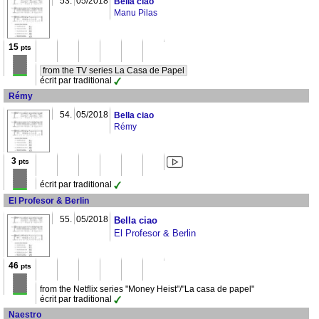
53.
05/2018
Bella ciao
Manu Pilas
15
pts
from the TV series La Casa de Papel
écrit par traditional
Rémy
54.
05/2018
Bella ciao
Rémy
3
pts
écrit par traditional
El Profesor & Berlin
55.
05/2018
Bella ciao
El Profesor & Berlin
46
pts
from the Netflix series "Money Heist"/"La casa de papel"
écrit par traditional
Naestro