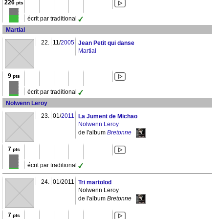
226
pts
écrit par traditional
Martial
22.
11/
2005
Jean Petit qui danse
Martial
9
pts
écrit par traditional
Nolwenn Leroy
23.
01/
2011
La Jument de Michao
Nolwenn Leroy
de l'album
Bretonne
7
pts
écrit par traditional
24.
01/2011
Tri martolod
Nolwenn Leroy
de l'album
Bretonne
7
pts