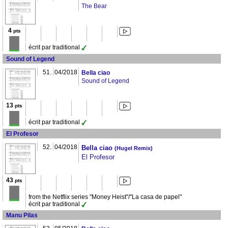
The Bear
4
pts
écrit par traditional
Sound of Legend
51.
04/2018
Bella ciao
Sound of Legend
13
pts
écrit par traditional
El Profesor
52.
04/2018
Bella ciao
(Hugel Remix)
El Profesor
43
pts
from the Netflix series "Money Heist"/"La casa de papel"
écrit par traditional
Manu Pilas