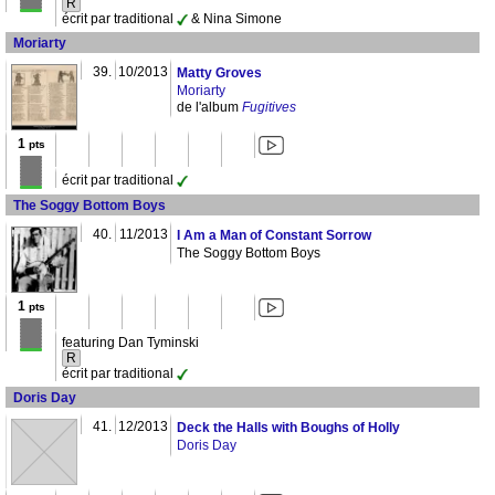
R
écrit par traditional
& Nina Simone
Moriarty
39.
10/2013
Matty Groves
Moriarty
de l'album
Fugitives
1
pts
écrit par traditional
The Soggy Bottom Boys
40.
11/2013
I Am a Man of Constant Sorrow
The Soggy Bottom Boys
1
pts
featuring Dan Tyminski
R
écrit par traditional
Doris Day
41.
12/2013
Deck the Halls with Boughs of Holly
Doris Day