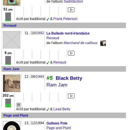
de l'album
Sadisfaction
51
pts
écrit par traditional
&
Frank Peterson
Renaud
11.
10/
1992
La Ballade nord-irlandaise
Renaud
de l'album
Marchand de cailloux
6
pts
écrit par traditional
&
Renaud
Ram Jam
12.
06/
1994
#5
Black Betty
Ram Jam
202
pts
R
écrit par traditional
&
Lead Belly
Page and Plant
13.
12/1994
Gallows Pole
Page and Plant