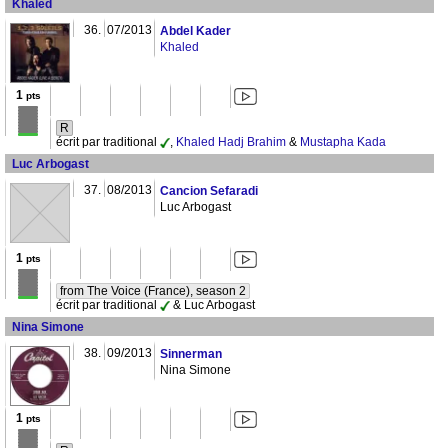
Khaled
36.
07/2013
Abdel Kader
Khaled
1
pts
R
écrit par traditional
,
Khaled Hadj Brahim
&
Mustapha Kada
Luc Arbogast
37.
08/2013
Cancion Sefaradi
Luc Arbogast
1
pts
from The Voice (France), season 2
écrit par traditional
& Luc Arbogast
Nina Simone
38.
09/2013
Sinnerman
Nina Simone
1
pts