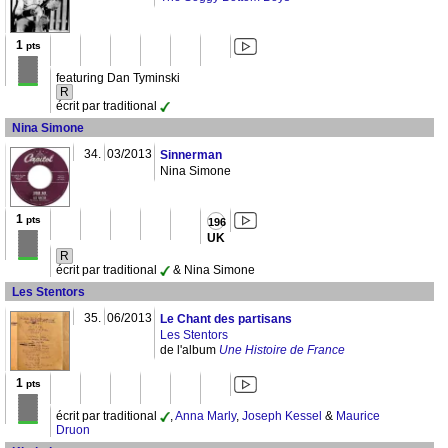
1
pts
featuring Dan Tyminski
R
écrit par traditional
Nina Simone
34.
03/2013
Sinnerman
Nina Simone
1
pts
196
UK
R
écrit par traditional
& Nina Simone
Les Stentors
35.
06/2013
Le Chant des partisans
Les Stentors
de l'album
Une Histoire de France
1
pts
écrit par traditional
,
Anna Marly
,
Joseph Kessel
&
Maurice
Druon