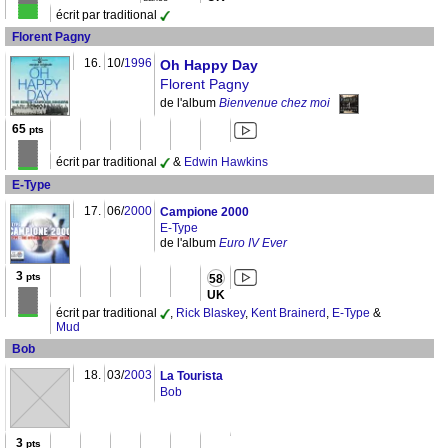
écrit par traditional
Florent Pagny
16.
10/
1996
Oh Happy Day
Florent Pagny
de l'album
Bienvenue chez moi
65
pts
écrit par traditional
&
Edwin Hawkins
E-Type
17.
06/
2000
Campione 2000
E-Type
de l'album
Euro IV Ever
3
pts
58
UK
écrit par traditional
,
Rick Blaskey
,
Kent Brainerd
,
E-Type
&
Mud
Bob
18.
03/
2003
La Tourista
Bob
3
pts