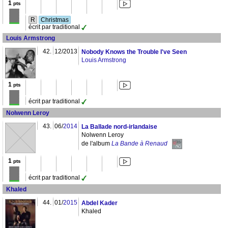
1
pts
R
Christmas
écrit par traditional
Louis Armstrong
42.
12/2013
Nobody Knows the Trouble I've Seen
Louis Armstrong
1
pts
écrit par traditional
Nolwenn Leroy
43.
06/
2014
La Ballade nord-irlandaise
Nolwenn Leroy
de l'album
La Bande à Renaud
1
pts
écrit par traditional
Khaled
44.
01/
2015
Abdel Kader
Khaled