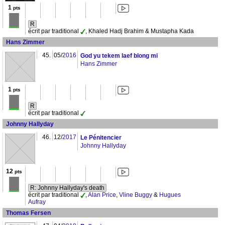
1
pts
R
écrit par traditional
, Khaled Hadj Brahim & Mustapha Kada
Hans Zimmer
45.
05/
2016
God yu tekem laef blong mi
Hans Zimmer
1
pts
R
écrit par traditional
Johnny Hallyday
46.
12/
2017
Le Pénitencier
Johnny Hallyday
12
pts
R: Johnny Hallyday's death
écrit par traditional
,
Alan Price
,
Vline Buggy
&
Hugues
Aufray
Thomas Fersen