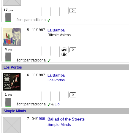
17
pts
écrit par traditional
5.
11/1987
La Bamba
Ritchie Valens
4
pts
49
UK
écrit par traditional
Los Portos
6.
11/1987
La Bamba
Los Portos
1
pts
écrit par traditional
&
Lio
Simple Minds
7.
04/
1989
Ballad of the Streets
Simple Minds