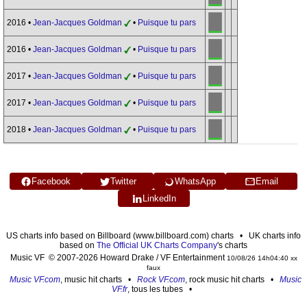
2016 •
Jean-Jacques Goldman
•
Puisque tu pars
2016 •
Jean-Jacques Goldman
•
Puisque tu pars
2017 •
Jean-Jacques Goldman
•
Puisque tu pars
2017 •
Jean-Jacques Goldman
•
Puisque tu pars
2018 •
Jean-Jacques Goldman
•
Puisque tu pars
Facebook
Twitter
WhatsApp
Email
LinkedIn
US charts info based on Billboard (www.billboard.com) charts • UK charts info
based on
The Official UK Charts Company
's charts
Music VF © 2007-2026 Howard Drake / VF Entertainment
10/08/26 14h04:40 xx
faux
Music VF.com
, music hit charts •
Rock VF.com
, rock music hit charts •
Music
VF.fr
, tous les tubes •