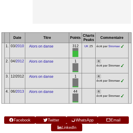
Charts
Date
Titre
Points
Commentaire
Peaks
1.
03/
2010
312
Alors on danse
UK
25
écrit par
Stromae
2.
04/
2012
1
Alors on danse
R
écrit par Stromae
3.
12/2012
1
Alors on danse
R
écrit par Stromae
4.
06/
2013
44
Alors on danse
R
écrit par Stromae
Facebook
Twitter
WhatsApp
Email
LinkedIn