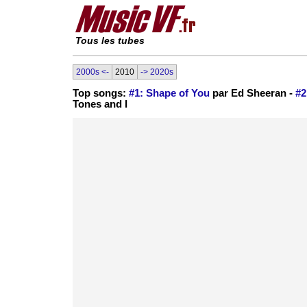
Tous les tubes
2000s <-
2010
-> 2020s
Top songs:
#1: Shape of You
par Ed Sheeran -
#2
Tones and I