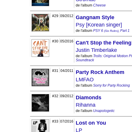
de l'album
Cheese
#29
09/2012
Gangnam Style
Psy [Korean singer]
de l'album
PSY 6
, Part 1
(Six Rules)
#30
05/2016
Can't Stop the Feeling
Justin Timberlake
de l'album
Trolls: Original Motion P
Soundtrack
#31
04/2011
Party Rock Anthem
LMFAO
de l'album
Sorry for Party Rocking
#32
09/2012
Diamonds
Rihanna
de l'album
Unapologetic
#33
07/2016
Lost on You
LP