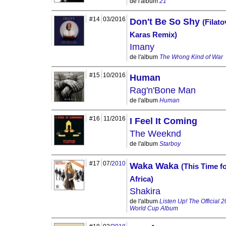
de l'album
21
#14
03/2016
Don't Be So Shy
(Filato
Karas Remix)
Imany
de l'album
The Wrong Kind of War
#15
10/2016
Human
Rag'n'Bone Man
de l'album
Human
#16
11/2016
I Feel It Coming
The Weeknd
de l'album
Starboy
#17
07/
2010
Waka Waka
(This Time f
Africa)
Shakira
de l'album
Listen Up! The Official 
World Cup Album