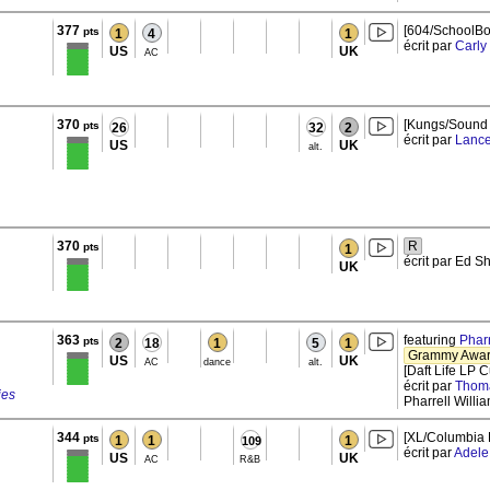
377
[604/SchoolB
pts
1
4
1
écrit par
Carly
US
UK
AC
370
[Kungs/Sound 
pts
26
32
2
écrit par
Lance
US
UK
alt.
370
R
pts
1
écrit par Ed S
UK
363
featuring
Pharr
pts
2
18
1
5
1
Grammy Award
US
UK
AC
dance
alt.
[Daft Life LP C
écrit par
Thoma
ies
Pharrell Willi
344
[XL/Columbia 
pts
1
1
1
109
écrit par
Adele
US
UK
AC
R&B