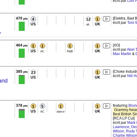
écrit par
Luis 
470
[Elektra, Bad 
pts
4
12
1
écrit par
Toni 
US
UK
alt.
P
464
[XO]
pts
1
1
1
1
écrit par
Abel 
US
UK
AC
R&B
Max Martin
&
385
[Choke Industr
pts
23
1
écrit par
Nili 
US
UK
 and
378
featuring
Brun
pts
1
5
1
1
Grammy Award
US
UK
AC
dance
Best British S
[RCA LP Cut]
écrit par
Mark
Lawrence
,
Dev
Wilson
,
Rudy T
Charlie Wilso