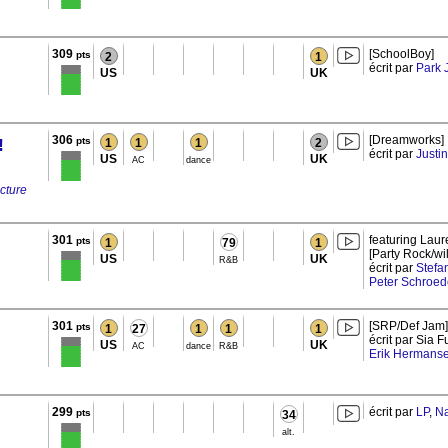
309
[SchoolBoy]
pts
2
1
écrit par
Park 
US
UK
306
[Dreamworks]
!
pts
1
1
1
2
écrit par
Justi
US
UK
AC
dance
icture
301
featuring Lau
pts
1
79
1
[Party Rock/wil
US
UK
R&B
écrit par
Stefa
Peter Schroed
301
[SRP/Def Jam]
pts
1
27
1
1
1
écrit par Sia F
US
UK
AC
dance
R&B
Erik Hermans
299
écrit par
LP
,
N
pts
34
alt.