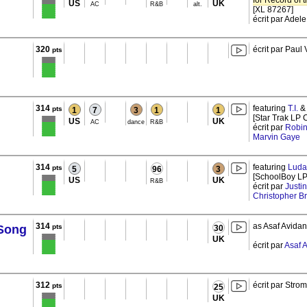
for Record of 
US
UK
AC
R&B
alt.
[XL 87267]
écrit par Adel
320
écrit par Paul
pts
314
featuring
T.I.
pts
1
7
3
1
1
[Star Trak LP 
US
UK
AC
dance
R&B
écrit par
Robin
Marvin Gaye
314
featuring
Luda
pts
5
96
3
[SchoolBoy LP
US
UK
R&B
écrit par
Justi
Christopher B
314
as Asaf Avida
 Song
pts
30
UK
écrit par
Asaf 
312
écrit par Stro
pts
25
UK