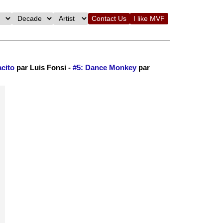
Contact Us
I like MVF
cito
par Luis Fonsi -
#5: Dance Monkey
par