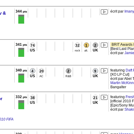
344
écrit par
Iman
pts
v &
341
BRIT Awards B
pts
74
32
1
2
[Best Laid Pla
US
UK
rock
alt.
écrit par
Jamie
340
featuring
Daft
pts
4
20
2
9
[XO LP Cut]
US
UK
AC
R&B
écrit par Abe
Martin McKinn
Bangalter
332
featuring
Fres
pts
38
21
or
[official 2010
US
UK
[Epic/Sony Mus
écrit par
Shaki
2010 FIFA