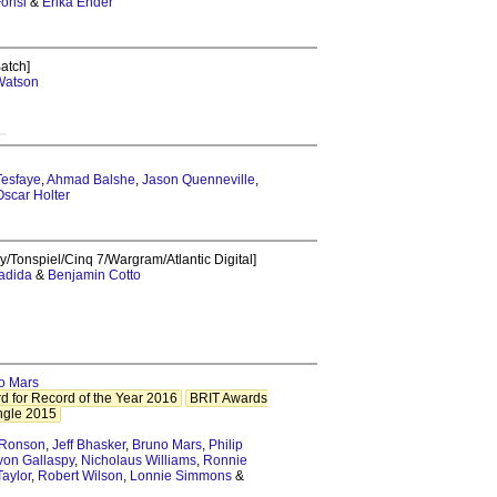
Fonsi
&
Erika Ender
Batch]
Watson
Tesfaye
,
Ahmad Balshe
,
Jason Quenneville
,
Oscar Holter
y/Tonspiel/Cinq 7/Wargram/Atlantic Digital]
Hadida
&
Benjamin Cotto
o Mars
 for Record of the Year 2016
BRIT Awards
ingle 2015
 Ronson
,
Jeff Bhasker
,
Bruno Mars
,
Philip
on Gallaspy
,
Nicholaus Williams
,
Ronnie
aylor
,
Robert Wilson
,
Lonnie Simmons
&
n