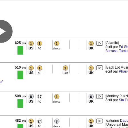
625
[Atlantic]
pts
1
1
1
1
écrit par
Ed S
US
UK
AC
dance
Burruss
,
Tamek
510
[Back Lot Mus
pts
1
1
1
1
écrit par
Pharr
US
UK
AC
R&B
al
508
[Monkey Puzzle
pts
8
17
1
6
écrit par
Sia Fu
US
UK
AC
dance
482
featuring
Dadd
pts
1
24
8
1
[Universal Mus
US
UK
AC
dance