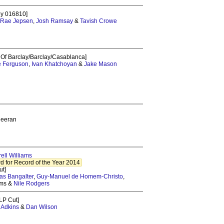
oy 016810]
 Rae Jepsen
,
Josh Ramsay
&
Tavish Crowe
Of Barclay/Barclay/Casablanca]
 Ferguson
,
Ivan Khatchoyan
&
Jake Mason
heeran
ell Williams
 for Record of the Year 2014
ut]
s Bangalter
,
Guy-Manuel de Homem-Christo
,
ams &
Nile Rodgers
LP Cut]
 Adkins
&
Dan Wilson