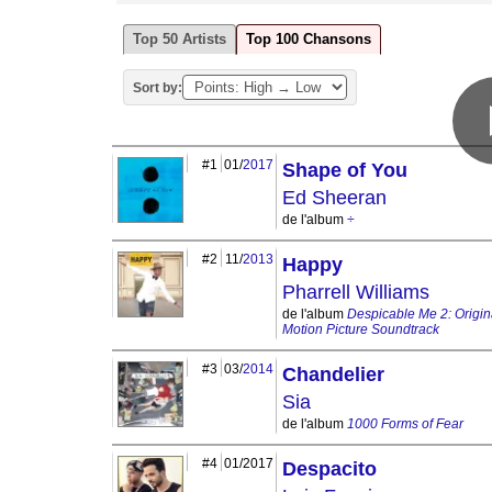
Top 50 Artists
Top 100 Chansons
Sort by:
#1
01/
2017
Shape of You
Ed Sheeran
de l'album
÷
#2
11/
2013
Happy
Pharrell Williams
de l'album
Despicable Me 2: Origin
Motion Picture Soundtrack
#3
03/
2014
Chandelier
Sia
de l'album
1000 Forms of Fear
#4
01/2017
Despacito