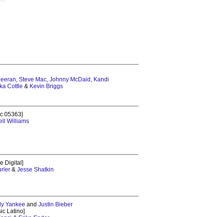
heeran
,
Steve Mac
,
Johnny McDaid
,
Kandi
a Cottle
&
Kevin Briggs
ic 05363]
ell Williams
 Digital]
rler
&
Jesse Shatkin
y Yankee
and
Justin Bieber
ic Latino]