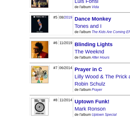
Luis Fonsi
de l'album
Vida
#5
08/
2019
Dance Monkey
Tones and I
de l'album
The Kids Are Coming E
#6
11/2019
Blinding Lights
The Weeknd
de l'album
After Hours
#7
06/2014
Prayer in C
Lilly Wood & The Prick
Robin Schulz
de l'album
Prayer
#8
11/2014
Uptown Funk!
Mark Ronson
de l'album
Uptown Special