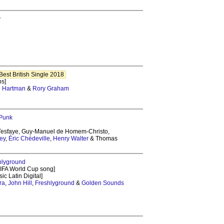
y
est British Single 2018
ns]
 Hartman
&
Rory Graham
 Punk
l Tesfaye, Guy-Manuel de Homem-Christo,
ey
,
Éric Chédeville
,
Henry Walter
& Thomas
hlyground
 FIFA World Cup song]
ic Latin Digital]
ra
,
John Hill
,
Freshlyground
&
Golden Sounds