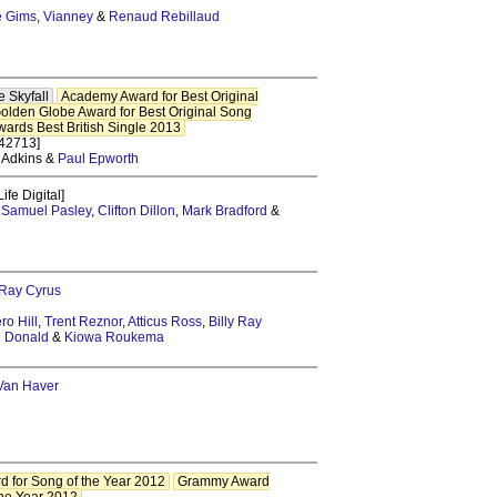
e Gims
,
Vianney
&
Renaud Rebillaud
e Skyfall
Academy Award for Best Original
olden Globe Award for Best Original Song
ards Best British Single 2013
42713]
e Adkins &
Paul Epworth
ife Digital]
Samuel Pasley
,
Clifton Dillon
,
Mark Bradford
&
 Ray Cyrus
ro Hill
,
Trent Reznor
,
Atticus Ross
,
Billy Ray
n Donald
&
Kiowa Roukema
Van Haver
 for Song of the Year 2012
Grammy Award