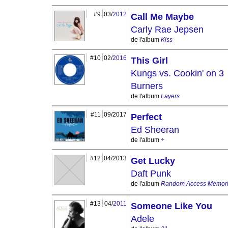
#9
03/
2012
Call Me Maybe
Carly Rae Jepsen
de l'album
Kiss
#10
02/
2016
This Girl
Kungs vs. Cookin' on 3
Burners
de l'album
Layers
#11
09/2017
Perfect
Ed Sheeran
de l'album
÷
#12
04/2013
Get Lucky
Daft Punk
de l'album
Random Access Memor
#13
04/
2011
Someone Like You
Adele