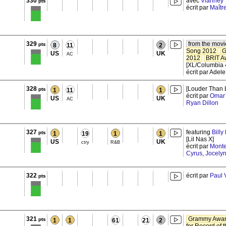
330
avec
Vianney
pts
écrit par
Maîtr
329
from the movi
pts
8
11
2
Song 2012
G
US
UK
AC
2012
BRIT Aw
[XL/Columbia 
écrit par Adel
328
[Louder Than L
pts
1
11
1
écrit par
Omar 
US
UK
AC
Ryan Dillon
327
featuring
Billy
pts
1
19
1
1
[Lil Nas X]
US
UK
ctry
R&B
écrit par
Monte
Cyrus
,
Jocely
322
écrit par
Paul 
pts
321
Grammy Award
pts
1
1
61
21
2