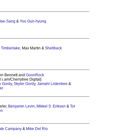
Jae-Sang
&
Yoo Gun-hyung
n Timberlake
, Max Martin &
Shellback
ren Bennett and
GoonRock
l.i.am/Cherrytree Digital]
n Gordy
,
Skyler Gordy
,
Jamahl Listenbee
&
er
urler,
Benjamin Levin
,
Mikkel S. Eriksen
&
Tor
en
ate Campany
&
Mike Del Rio