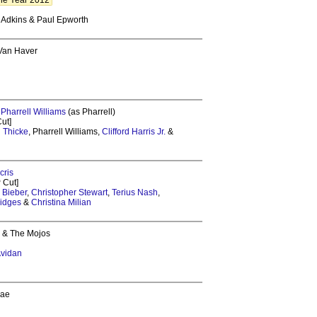
the Year 2012
e Adkins & Paul Epworth
 Van Haver
&
Pharrell Williams
(as Pharrell)
Cut]
 Thicke
, Pharrell Williams,
Clifford Harris Jr.
&
cris
 Cut]
n Bieber
,
Christopher Stewart
,
Terius Nash
,
ridges
&
Christina Milian
n & The Mojos
Avidan
mae