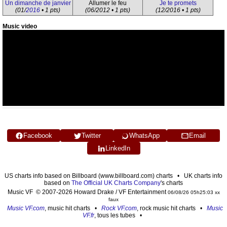
Un dimanche de janvier
Allumer le feu
Je te promets
(01/
2016
• 1 pts)
(06/2012 • 1 pts)
(12/2016 • 1 pts)
Music video
Facebook
Twitter
WhatsApp
Email
LinkedIn
US charts info based on Billboard (www.billboard.com) charts • UK charts info
based on
The Official UK Charts Company
's charts
Music VF © 2007-2026 Howard Drake / VF Entertainment
06/08/26 05h25:03 xx
faux
Music VF.com
, music hit charts •
Rock VF.com
, rock music hit charts •
Music
VF.fr
, tous les tubes •