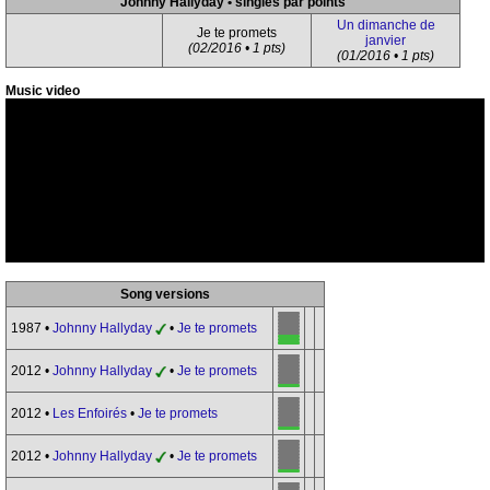
Johnny Hallyday • singles par points
Un dimanche de
Je te promets
janvier
(02/2016 • 1 pts)
(01/2016 • 1 pts)
Music video
Song versions
1987 •
Johnny Hallyday
•
Je te promets
2012 •
Johnny Hallyday
•
Je te promets
2012 •
Les Enfoirés
•
Je te promets
2012 •
Johnny Hallyday
•
Je te promets