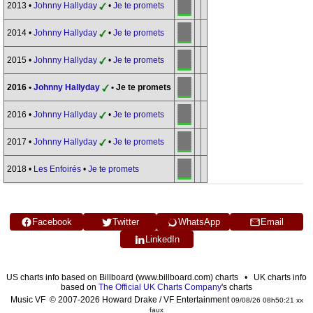
2013 •
Johnny Hallyday
•
Je te promets
2014 •
Johnny Hallyday
•
Je te promets
2015 •
Johnny Hallyday
•
Je te promets
2016 •
Johnny Hallyday
• Je te promets
2016 •
Johnny Hallyday
•
Je te promets
2017 •
Johnny Hallyday
•
Je te promets
2018 •
Les Enfoirés
•
Je te promets
Facebook
Twitter
WhatsApp
Email
LinkedIn
US charts info based on Billboard (www.billboard.com) charts • UK charts info
based on
The Official UK Charts Company
's charts
Music VF © 2007-2026 Howard Drake / VF Entertainment
09/08/26 08h50:21 xx
faux