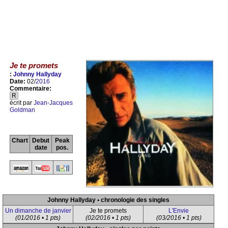
Je te promets
:
Johnny Hallyday
Date:
02/
2016
Commentaire:
R
écrit par
Jean-Jacques
Goldman
Chart
Debut
Peak
date
pos.
Johnny Hallyday • chronologie des singles
Un dimanche de janvier
Je te promets
L'Envie
(01/2016 • 1 pts)
(02/2016 • 1 pts)
(03/2016 • 1 pts)