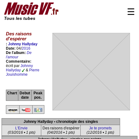
☰
Tous les tubes
Des raisons
d'espérer
:
Johnny Hallyday
Date:
04/
2016
De l'album:
De
l'amour
Commentaire:
écrit par
Johnny
Hallyday
&
Pierre
Jouishomme
Chart
Debut
Peak
date
pos.
Johnny Hallyday • chronologie des singles
L'Envie
Des raisons d'espérer
Je te promets
(03/2016 • 1 pts)
(04/2016 • 1 pts)
(12/2016 • 1 pts)