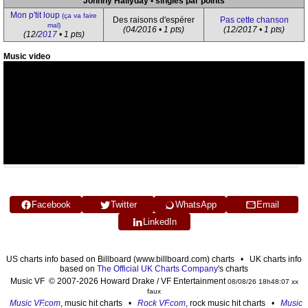
Johnny Hallyday • singles par points
Mon p'tit loup
(ça va faire
Des raisons d'espérer
Pas cette chanson
mal)
(04/2016 • 1 pts)
(12/2017 • 1 pts)
(12/
2017
• 1 pts)
Music video
Facebook
Twitter
WhatsApp
Email
LinkedIn
US charts info based on Billboard (www.billboard.com) charts • UK charts info
based on
The Official UK Charts Company
's charts
Music VF © 2007-2026 Howard Drake / VF Entertainment
08/08/26 18h48:07 xx
faux
Music VF.com
, music hit charts •
Rock VF.com
, rock music hit charts •
Music