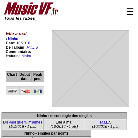
☰
Tous les tubes
Elle a mal
:
Ninho
Date:
10/
2016
De l'album:
M.I.L.S
Commentaire:
featuring
Niska
Chart
Debut
Peak
date
pos.
Ninho • chronologie des singles
Dis-moi que tu m'aimes
Elle a mal
M.I.L.S
(10/2016 • 1 pts)
(10/2016 • 1 pts)
(10/2016 • 1 pts)
Ninho • singles par points