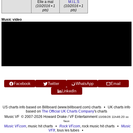
Elle a mal
M.I.L.S
(10/2016 • 1
(10/2016 • 1
pts)
pts)
Music video
Facebook
Twitter
WhatsApp
Email
LinkedIn
US charts info based on Billboard (www.billboard.com) charts • UK charts info
based on
The Official UK Charts Company
's charts
Music VF © 2007-2026 Howard Drake / VF Entertainment
10/08/26 11h46:20 xx
faux
Music VF.com
, music hit charts •
Rock VF.com
, rock music hit charts •
Music
VF.fr
, tous les tubes •