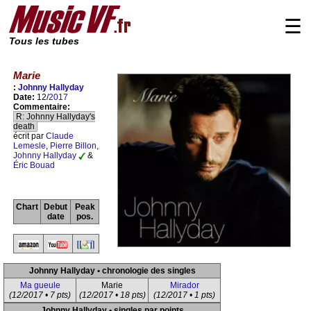
☰
Tous les tubes
Marie
:
Johnny Hallyday
Date:
12/
2017
Commentaire:
R: Johnny Hallyday's
death
écrit par
Claude
Lemesle
,
Pierre Billon
,
Johnny Hallyday
&
Éric Bouad
Chart
Debut
Peak
date
pos.
Johnny Hallyday • chronologie des singles
Ma gueule
Marie
Mirador
(12/2017 • 7 pts)
(12/2017 • 18 pts)
(12/2017 • 1 pts)
Johnny Hallyday • singles par points