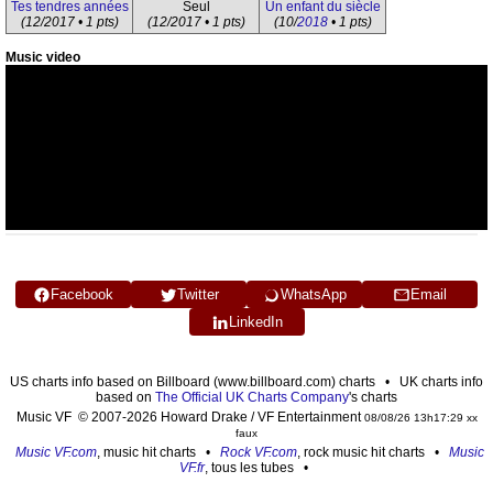
Tes tendres années
Seul
Un enfant du siècle
(12/2017 • 1 pts)
(12/2017 • 1 pts)
(10/
2018
• 1 pts)
Music video
Facebook
Twitter
WhatsApp
Email
LinkedIn
US charts info based on Billboard (www.billboard.com) charts • UK charts info
based on
The Official UK Charts Company
's charts
Music VF © 2007-2026 Howard Drake / VF Entertainment
08/08/26 13h17:29 xx
faux
Music VF.com
, music hit charts •
Rock VF.com
, rock music hit charts •
Music
VF.fr
, tous les tubes •