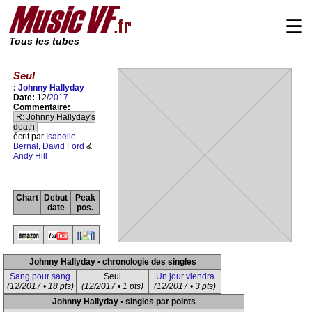
☰
Tous les tubes
Seul
:
Johnny Hallyday
Date:
12/
2017
Commentaire:
R: Johnny Hallyday's
death
écrit par
Isabelle
Bernal
,
David Ford
&
Andy Hill
Chart
Debut
Peak
date
pos.
Johnny Hallyday • chronologie des singles
Sang pour sang
Seul
Un jour viendra
(12/2017 • 18 pts)
(12/2017 • 1 pts)
(12/2017 • 3 pts)
Johnny Hallyday • singles par points