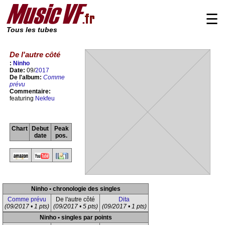
☰
Tous les tubes
De l'autre côté
:
Ninho
Date:
09/
2017
De l'album:
Comme
prévu
Commentaire:
featuring
Nekfeu
Chart
Debut
Peak
date
pos.
Ninho • chronologie des singles
Comme prévu
De l'autre côté
Dita
(09/2017 • 1 pts)
(09/2017 • 5 pts)
(09/2017 • 1 pts)
Ninho • singles par points