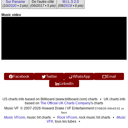
Sur Paname
De l'autre côté
M.I.L.S 2.0
(10/
2020
• 3 pts)
(09/2017 • 5 pts)
(08/
2018
• 6 pts)
Music video
Facebook
Twitter
WhatsApp
Email
LinkedIn
US charts info based on Billboard (www.billboard.com) charts • UK charts info
based on
The Official UK Charts Company
's charts
Music VF © 2007-2026 Howard Drake / VF Entertainment
07/08/26 04h43:01 xx
faux
Music VF.com
, music hit charts •
Rock VF.com
, rock music hit charts •
Music
VF.fr
, tous les tubes •