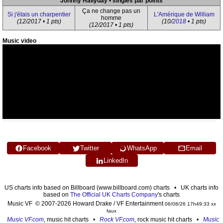
Johnny Hallyday • singles par points
Ça ne change pas un
Si j'étais un charpentier
L'Amérique de William
homme
(12/2017 • 1 pts)
(10/
2018
• 1 pts)
(12/2017 • 1 pts)
Music video
Facebook
Twitter
WhatsApp
Email
LinkedIn
US charts info based on Billboard (www.billboard.com) charts • UK charts info
based on
The Official UK Charts Company
's charts
Music VF © 2007-2026 Howard Drake / VF Entertainment
06/08/26 17h49:33 xx
faux
Music VF.com
, music hit charts •
Rock VF.com
, rock music hit charts •
Music