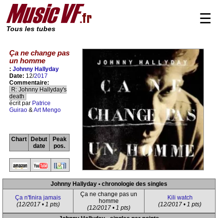
☰
Tous les tubes
Ça ne change pas
un homme
:
Johnny Hallyday
Date:
12/
2017
Commentaire:
R: Johnny Hallyday's
death
écrit par
Patrice
Guirao
&
Art Mengo
Chart
Debut
Peak
date
pos.
Johnny Hallyday • chronologie des singles
Ça ne change pas un
Ça n'finira jamais
Kili watch
homme
(12/2017 • 1 pts)
(12/2017 • 1 pts)
(12/2017 • 1 pts)