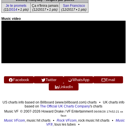
Je te promets
Ça n'finira jamais
San Francisco
(11/
2014
• 1 pts)
(12/2017 • 1 pts)
(12/2017 • 1 pts)
Music video
Facebook
Twitter
WhatsApp
Email
LinkedIn
US charts info based on Billboard (www.billboard.com) charts • UK charts info
based on
The Official UK Charts Company
's charts
Music VF © 2007-2026 Howard Drake / VF Entertainment
06/08/26 17h52:21 xx
faux
Music VF.com
, music hit charts •
Rock VF.com
, rock music hit charts •
Music
VF.fr
, tous les tubes •