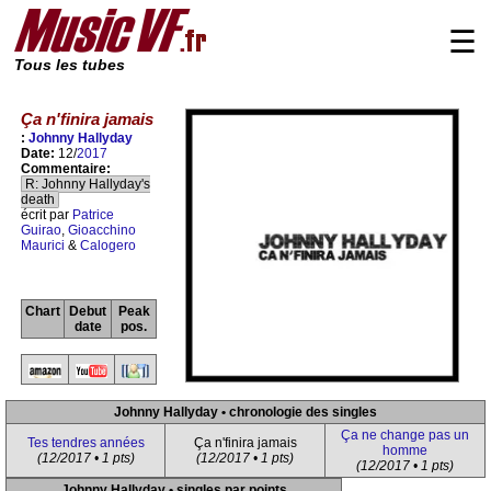
☰
Tous les tubes
Ça n'finira jamais
:
Johnny Hallyday
Date:
12/
2017
Commentaire:
R: Johnny Hallyday's
death
écrit par
Patrice
Guirao
,
Gioacchino
Maurici
&
Calogero
Chart
Debut
Peak
date
pos.
Johnny Hallyday • chronologie des singles
Ça ne change pas un
Tes tendres années
Ça n'finira jamais
homme
(12/2017 • 1 pts)
(12/2017 • 1 pts)
(12/2017 • 1 pts)
Johnny Hallyday • singles par points