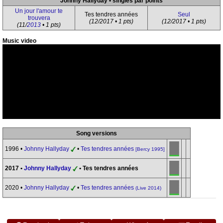
Johnny Hallyday • singles par points
Un jour l'amour te
Tes tendres années
Seul
trouvera
(12/2017 • 1 pts)
(12/2017 • 1 pts)
(11/
2013
• 1 pts)
Music video
Song versions
1996 •
Johnny Hallyday
•
Tes tendres années
[Bercy 1995]
2017 •
Johnny Hallyday
• Tes tendres années
2020 •
Johnny Hallyday
•
Tes tendres années
(Live 2014)