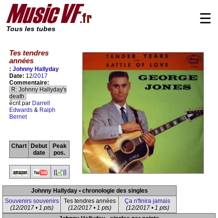
☰
Tous les tubes
Tes tendres
années
:
Johnny Hallyday
Date:
12/
2017
Commentaire:
R: Johnny Hallyday's
death
écrit par
Darrell
Edwards
&
Ralph
Bernet
Chart
Debut
Peak
date
pos.
Johnny Hallyday • chronologie des singles
Souvenirs souvenirs
Tes tendres années
Ça n'finira jamais
(12/2017 • 1 pts)
(12/2017 • 1 pts)
(12/2017 • 1 pts)