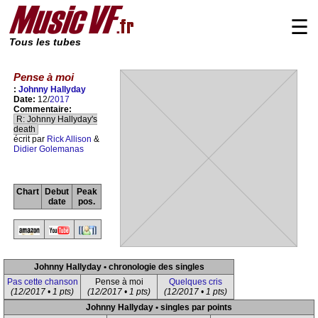
☰
Tous les tubes
Pense à moi
:
Johnny Hallyday
Date:
12/
2017
Commentaire:
R: Johnny Hallyday's
death
écrit par
Rick Allison
&
Didier Golemanas
Chart
Debut
Peak
date
pos.
Johnny Hallyday • chronologie des singles
Pas cette chanson
Pense à moi
Quelques cris
(12/2017 • 1 pts)
(12/2017 • 1 pts)
(12/2017 • 1 pts)
Johnny Hallyday • singles par points