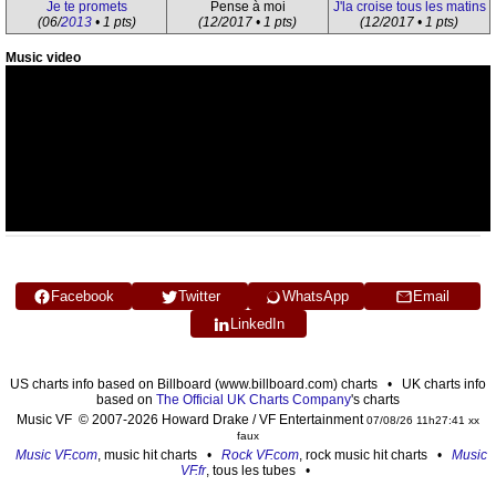
Je te promets
Pense à moi
J'la croise tous les matins
(06/
2013
• 1 pts)
(12/2017 • 1 pts)
(12/2017 • 1 pts)
Music video
Facebook
Twitter
WhatsApp
Email
LinkedIn
US charts info based on Billboard (www.billboard.com) charts • UK charts info
based on
The Official UK Charts Company
's charts
Music VF © 2007-2026 Howard Drake / VF Entertainment
07/08/26 11h27:41 xx
faux
Music VF.com
, music hit charts •
Rock VF.com
, rock music hit charts •
Music
VF.fr
, tous les tubes •