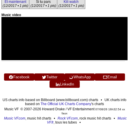
Et maintenant
Si tu pars
Kili watch
(12/2017 • 1 pts)
(12/2017 • 1 pts)
(12/2017 • 1 pts)
Music video
Facebook
Twitter
WhatsApp
Email
LinkedIn
US charts info based on Billboard (www.billboard.com) charts • UK charts info
based on
The Official UK Charts Company
's charts
Music VF © 2007-2026 Howard Drake / VF Entertainment
07/08/26 16h32:54 xx
faux
Music VF.com
, music hit charts •
Rock VF.com
, rock music hit charts •
Music
VF.fr
, tous les tubes •