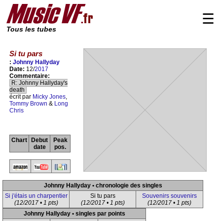
☰
Tous les tubes
Si tu pars
:
Johnny Hallyday
Date:
12/
2017
Commentaire:
R: Johnny Hallyday's
death
écrit par
Micky Jones
,
Tommy Brown
&
Long
Chris
Chart
Debut
Peak
date
pos.
Johnny Hallyday • chronologie des singles
Si j'étais un charpentier
Si tu pars
Souvenirs souvenirs
(12/2017 • 1 pts)
(12/2017 • 1 pts)
(12/2017 • 1 pts)
Johnny Hallyday • singles par points