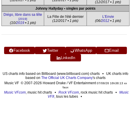
(12/2017 • 1 pts)
(12/2017 • 1 pts)
(12/2017 • 1 pts)
Johnny Hallyday • singles par points
Diégo, libre dans sa tête
La Fille de l'été dernier
L'Envie
[2019]
(12/2017 • 1 pts)
(06/
2012
• 1 pts)
(10/
2019
• 1 pts)
Facebook
Twitter
WhatsApp
Email
LinkedIn
US charts info based on Billboard (www.billboard.com) charts • UK charts info
based on
The Official UK Charts Company
's charts
Music VF © 2007-2026 Howard Drake / VF Entertainment
07/08/26 16h38:13 xx
faux
Music VF.com
, music hit charts •
Rock VF.com
, rock music hit charts •
Music
VF.fr
, tous les tubes •