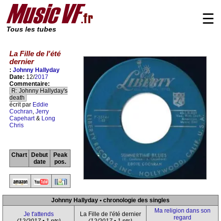
☰
Tous les tubes
La Fille de l'été
dernier
:
Johnny Hallyday
Date:
12/
2017
Commentaire:
R: Johnny Hallyday's
death
écrit par
Eddie
Cochran
,
Jerry
Capehart
&
Long
Chris
Chart
Debut
Peak
date
pos.
Johnny Hallyday • chronologie des singles
Ma religion dans son
Je t'attends
La Fille de l'été dernier
regard