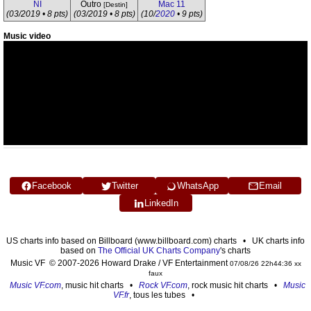
NI
Outro
Mac 11
[Destin]
(03/2019 • 8 pts)
(03/2019 • 8 pts)
(10/
2020
• 9 pts)
Music video
Facebook
Twitter
WhatsApp
Email
LinkedIn
US charts info based on Billboard (www.billboard.com) charts • UK charts info
based on
The Official UK Charts Company
's charts
Music VF © 2007-2026 Howard Drake / VF Entertainment
07/08/26 22h44:36 xx
faux
Music VF.com
, music hit charts •
Rock VF.com
, rock music hit charts •
Music
VF.fr
, tous les tubes •