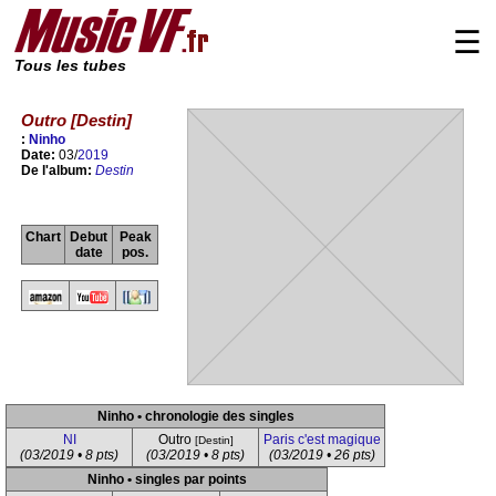
☰
Tous les tubes
Outro [Destin]
:
Ninho
Date:
03/
2019
De l'album:
Destin
Chart
Debut
Peak
date
pos.
Ninho • chronologie des singles
NI
Outro
Paris c'est magique
[Destin]
(03/2019 • 8 pts)
(03/2019 • 8 pts)
(03/2019 • 26 pts)
Ninho • singles par points