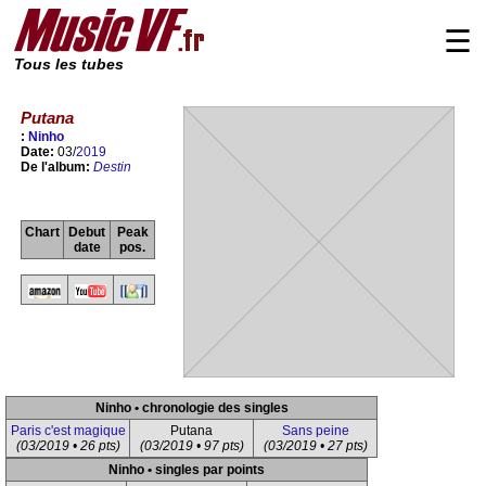
☰
Tous les tubes
Putana
:
Ninho
Date:
03/
2019
De l'album:
Destin
Chart
Debut
Peak
date
pos.
Ninho • chronologie des singles
Paris c'est magique
Putana
Sans peine
(03/2019 • 26 pts)
(03/2019 • 97 pts)
(03/2019 • 27 pts)
Ninho • singles par points