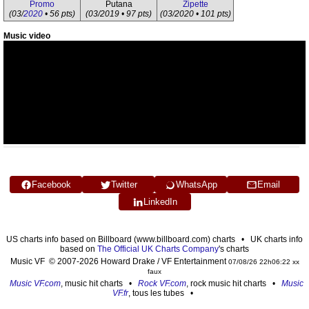
Promo
Putana
Zipette
(03/
2020
• 56 pts)
(03/2019 • 97 pts)
(03/2020 • 101 pts)
Music video
Facebook
Twitter
WhatsApp
Email
LinkedIn
US charts info based on Billboard (www.billboard.com) charts • UK charts info
based on
The Official UK Charts Company
's charts
Music VF © 2007-2026 Howard Drake / VF Entertainment
07/08/26 22h06:22 xx
faux
Music VF.com
, music hit charts •
Rock VF.com
, rock music hit charts •
Music
VF.fr
, tous les tubes •