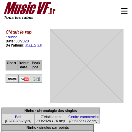
☰
Tous les tubes
C'était le rap
:
Ninho
Date:
03/
2020
De l'album:
M.I.L.S 3.0
Chart
Debut
Peak
date
pos.
Ninho • chronologie des singles
Bali
C'était le rap
Centre commercial
(03/2020 • 8 pts)
(03/2020 • 16 pts)
(03/2020 • 22 pts)
Ninho • singles par points