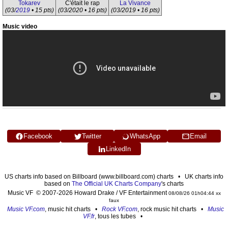
Tokarev
C'était le rap
La Vivance
(03/
2019
• 15 pts)
(03/2020 • 16 pts)
(03/2019 • 16 pts)
Music video
Facebook
Twitter
WhatsApp
Email
LinkedIn
US charts info based on Billboard (www.billboard.com) charts • UK charts info
based on
The Official UK Charts Company
's charts
Music VF © 2007-2026 Howard Drake / VF Entertainment
08/08/26 01h04:44 xx
faux
Music VF.com
, music hit charts •
Rock VF.com
, rock music hit charts •
Music
VF.fr
, tous les tubes •