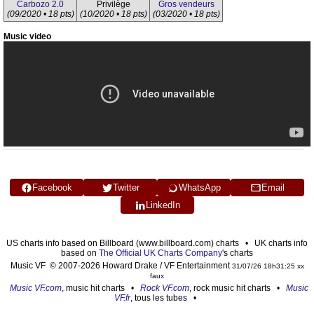
Carbozo 2.0
Privilège
Gros vendeurs
(09/2020 • 18 pts)
(10/2020 • 18 pts)
(03/2020 • 18 pts)
Music video
Facebook
Twitter
WhatsApp
Email
LinkedIn
US charts info based on Billboard (www.billboard.com) charts • UK charts info
based on
The Official UK Charts Company
's charts
Music VF © 2007-2026 Howard Drake / VF Entertainment
31/07/26 18h31:25 xx
faux
Music VF.com
, music hit charts •
Rock VF.com
, rock music hit charts •
Music
VF.fr
, tous les tubes •