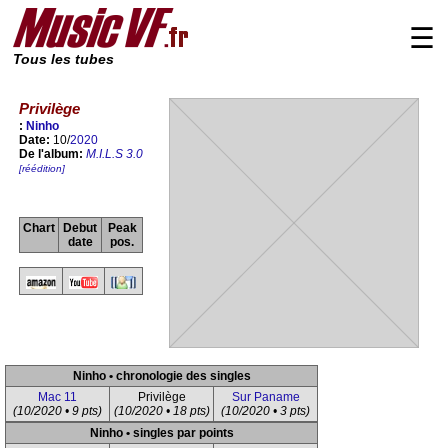
☰
Tous les tubes
Privilège
:
Ninho
Date:
10/
2020
De l'album:
M.I.L.S 3.0
[réédition]
Chart
Debut
Peak
date
pos.
Ninho • chronologie des singles
Mac 11
Privilège
Sur Paname
(10/2020 • 9 pts)
(10/2020 • 18 pts)
(10/2020 • 3 pts)
Ninho • singles par points