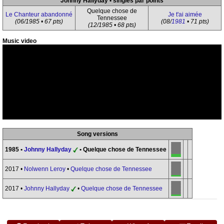
Johnny Hallyday • singles par points
Quelque chose de
Le Chanteur abandonné
Je t'ai aimée
Tennessee
(06/1985 • 67 pts)
(08/
1981
• 71 pts)
(12/1985 • 68 pts)
Music video
Song versions
1985 •
Johnny Hallyday
• Quelque chose de Tennessee
2017 •
Nolwenn Leroy
•
Quelque chose de Tennessee
2017 •
Johnny Hallyday
•
Quelque chose de Tennessee