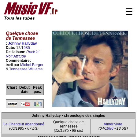
☰
Tous les tubes
Quelque chose
de Tennessee
:
Johnny Hallyday
Date:
12/
1985
De l'album:
Rock 'n'
Roll Attitude
Commentaire:
écrit par
Michel Berger
&
Tennessee Williams
Chart
Debut
Peak
date
pos.
Johnny Hallyday • chronologie des singles
Quelque chose de
Le Chanteur abandonné
Aimer vivre
Tennessee
(06/1985 • 67 pts)
(04/
1986
• 13 pts)
(12/1985 • 68 pts)